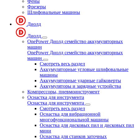
Фены
Фрезеры
Шлифовальные машины
Диолд
Диолд
OnePower Диолд семейство аккумуляторных
машин
OnePower Диолд семейство аккумуляторных
машин
Смотреть весь раздел
Аккумуляторные угловые шлифовальные
машины
Аккумуляторные ударные гайковерты
Аккумуляторы и зарядные устройства
Компрессоры, пневмоинструмент
Оснастка для инструмента
Оснастка для инструмента
Смотреть весь раздел
Оснастка для вибрационной
многофункциональной машины
Оснастка для дисковых пил и дисковых пил
мини
Оснастка для станков заточных