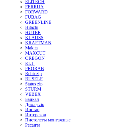
ELITECH
FERRUA
FORWARD
FUBAG
GREENLINE
Hitachi
HUTER
KLAUSS
KRAFTMAN
Makita
MAXCUT
OREGON
P.I.T.
PRORAB
Rebir zip
RUSELF
Status zip
STURM
VEBEX
Байкал
Диолд zip
Инстар
Интерскол
Пистолеты монтажные
Ресанта