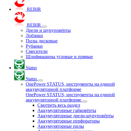
REBIR
REBIR
Дрели и шуруповёрты
Лобзики
Пилы дисковые
Рубанки
Смесители
Шлифмашины угловые и прямые
Status
Status
OnePower STATUS, инструменты на единой
аккумуляторной платформе
OnePower STATUS, инструменты на единой
аккумуляторной платформе
Смотреть весь раздел
Аккумуляторные гайковёрты
Аккумуляторные дрели-шуруповёрты
Аккумуляторные перфораторы
Аккумуляторные пилы