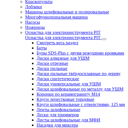
Краскопульты
Лобзики
Машины шлифовальные и полировальные
Многофункциональная машина
Насосы
Ножницы
Оснастка для электроинструмента PIT
Оснастка для электроинструмента PIT
Смотреть весь раздел
Биты
Буры SDS-Plus c двумя режущими кромками
Диски алмазные для УШМ
Диски отрезные
Диски пильные
Диски пильные твёрдосплавные по дереву
Диски синтетические
Диски универсальные для УШМ
Диски шлифовальные по металлу для УШМ
Коронки по керамограниту M14
Круги лепестковые торцевые
Круги шлифовальные с отверстиями, 125 мм
Ленты шлифовальные
Лески для триммеров
Листы шлифовальные для МФИ
Насадки для миксера