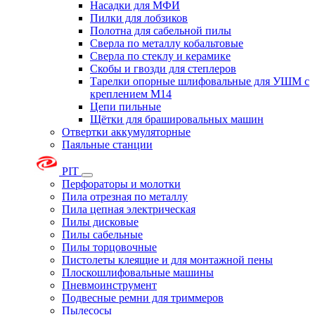
Насадки для МФИ
Пилки для лобзиков
Полотна для сабельной пилы
Сверла по металлу кобальтовые
Сверла по стеклу и керамике
Скобы и гвозди для степлеров
Тарелки опорные шлифовальные для УШМ с
креплением М14
Цепи пильные
Щётки для брашировальных машин
Отвертки аккумуляторные
Паяльные станции
PIT
Перфораторы и молотки
Пила отрезная по металлу
Пила цепная электрическая
Пилы дисковые
Пилы сабельные
Пилы торцовочные
Пистолеты клеящие и для монтажной пены
Плоскошлифовальные машины
Пневмоинструмент
Подвесные ремни для триммеров
Пылесосы