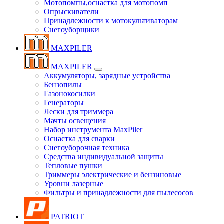
Мотопомпы,оснастка для мотопомп
Опрыскиватели
Принадлежности к мотокультиваторам
Снегоуборщики
MAXPILER
MAXPILER
Аккумуляторы, зарядные устройства
Бензопилы
Газонокосилки
Генераторы
Лески для триммера
Мачты освещения
Набор инструмента MaxPiler
Оснастка для сварки
Снегоуборочная техника
Средства индивидуальной защиты
Тепловые пушки
Триммеры электрические и бензиновые
Уровни лазерные
Фильтры и принадлежности для пылесосов
PATRIOT