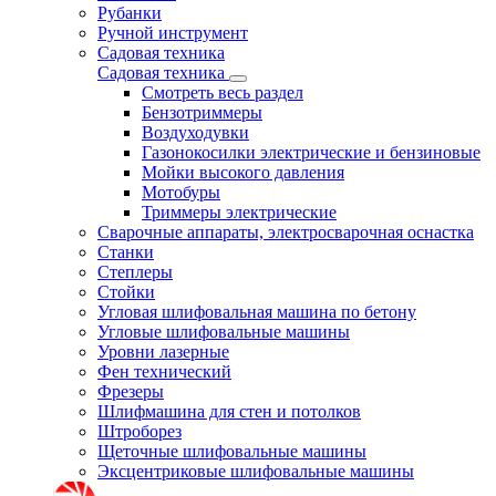
Рубанки
Ручной инструмент
Садовая техника
Садовая техника
Смотреть весь раздел
Бензотриммеры
Воздуходувки
Газонокосилки электрические и бензиновые
Мойки высокого давления
Мотобуры
Триммеры электрические
Сварочные аппараты, электросварочная оснастка
Станки
Степлеры
Стойки
Угловая шлифовальная машина по бетону
Угловые шлифовальные машины
Уровни лазерные
Фен технический
Фрезеры
Шлифмашина для стен и потолков
Штроборез
Щеточные шлифовальные машины
Эксцентриковые шлифовальные машины