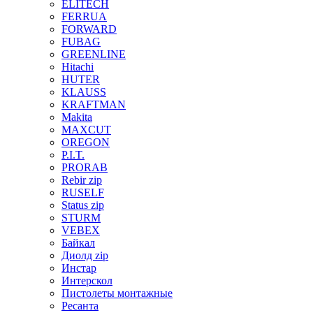
ELITECH
FERRUA
FORWARD
FUBAG
GREENLINE
Hitachi
HUTER
KLAUSS
KRAFTMAN
Makita
MAXCUT
OREGON
P.I.T.
PRORAB
Rebir zip
RUSELF
Status zip
STURM
VEBEX
Байкал
Диолд zip
Инстар
Интерскол
Пистолеты монтажные
Ресанта