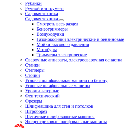
Рубанки
Ручной инструмент
Садовая техника
Садовая техника
Смотреть весь раздел
Бензотриммеры
Воздуходувки
Газонокосилки электрические и бензиновые
Мойки высокого давления
Мотобуры
Триммеры электрические
Сварочные аппараты, электросварочная оснастка
Станки
Степлеры
Стойки
Угловая шлифовальная машина по бетону
Угловые шлифовальные машины
Уровни лазерные
Фен технический
Фрезеры
Шлифмашина для стен и потолков
Штроборез
Щеточные шлифовальные машины
Эксцентриковые шлифовальные машины