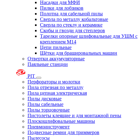
Насадки для МФИ
Пилки для лобзиков
Полотна для сабельной пилы
Сверла по металлу кобальтовые
Сверла по стеклу и керамике
Скобы и гвозди для степлеров
Тарелки опорные шлифовальные для УШМ с
креплением М14
Цепи пильные
Щётки для брашировальных машин
Отвертки аккумуляторные
Паяльные станции
PIT
Перфораторы и молотки
Пила отрезная по металлу
Пила цепная электрическая
Пилы дисковые
Пилы сабельные
Пилы торцовочные
Пистолеты клеящие и для монтажной пены
Плоскошлифовальные машины
Пневмоинструмент
Подвесные ремни для триммеров
Пылесосы