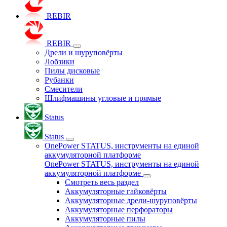
REBIR
REBIR
Дрели и шуруповёрты
Лобзики
Пилы дисковые
Рубанки
Смесители
Шлифмашины угловые и прямые
Status
Status
OnePower STATUS, инструменты на единой
аккумуляторной платформе
OnePower STATUS, инструменты на единой
аккумуляторной платформе
Смотреть весь раздел
Аккумуляторные гайковёрты
Аккумуляторные дрели-шуруповёрты
Аккумуляторные перфораторы
Аккумуляторные пилы