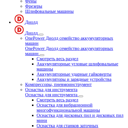
Фены
Фрезеры
Шлифовальные машины
Диолд
Диолд
OnePower Диолд семейство аккумуляторных
машин
OnePower Диолд семейство аккумуляторных
машин
Смотреть весь раздел
Аккумуляторные угловые шлифовальные
машины
Аккумуляторные ударные гайковерты
Аккумуляторы и зарядные устройства
Компрессоры, пневмоинструмент
Оснастка для инструмента
Оснастка для инструмента
Смотреть весь раздел
Оснастка для вибрационной
многофункциональной машины
Оснастка для дисковых пил и дисковых пил
мини
Оснастка для станков заточных