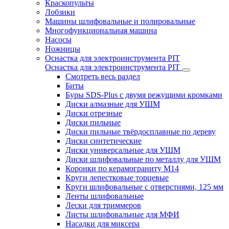
Краскопульты
Лобзики
Машины шлифовальные и полировальные
Многофункциональная машина
Насосы
Ножницы
Оснастка для электроинструмента PIT
Оснастка для электроинструмента PIT
Смотреть весь раздел
Биты
Буры SDS-Plus c двумя режущими кромками
Диски алмазные для УШМ
Диски отрезные
Диски пильные
Диски пильные твёрдосплавные по дереву
Диски синтетические
Диски универсальные для УШМ
Диски шлифовальные по металлу для УШМ
Коронки по керамограниту M14
Круги лепестковые торцевые
Круги шлифовальные с отверстиями, 125 мм
Ленты шлифовальные
Лески для триммеров
Листы шлифовальные для МФИ
Насадки для миксера