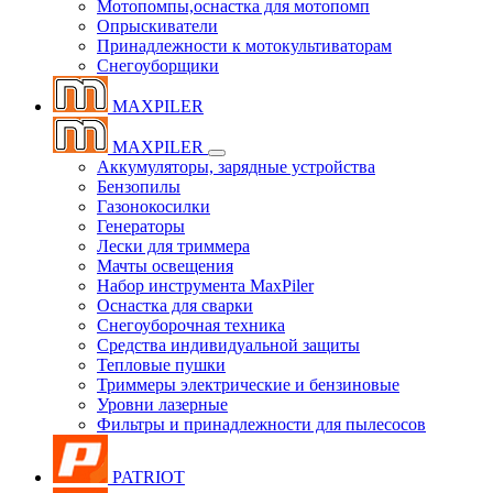
Мотопомпы,оснастка для мотопомп
Опрыскиватели
Принадлежности к мотокультиваторам
Снегоуборщики
MAXPILER
MAXPILER
Аккумуляторы, зарядные устройства
Бензопилы
Газонокосилки
Генераторы
Лески для триммера
Мачты освещения
Набор инструмента MaxPiler
Оснастка для сварки
Снегоуборочная техника
Средства индивидуальной защиты
Тепловые пушки
Триммеры электрические и бензиновые
Уровни лазерные
Фильтры и принадлежности для пылесосов
PATRIOT