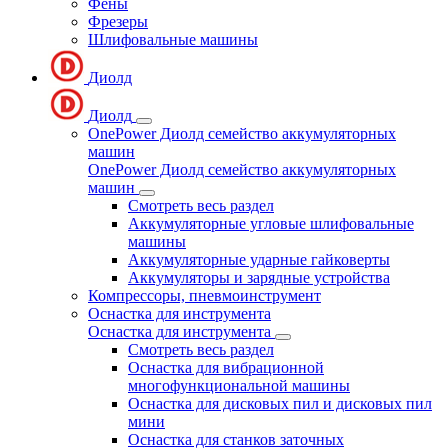
Фены
Фрезеры
Шлифовальные машины
Диолд
Диолд
OnePower Диолд семейство аккумуляторных
машин
OnePower Диолд семейство аккумуляторных
машин
Смотреть весь раздел
Аккумуляторные угловые шлифовальные
машины
Аккумуляторные ударные гайковерты
Аккумуляторы и зарядные устройства
Компрессоры, пневмоинструмент
Оснастка для инструмента
Оснастка для инструмента
Смотреть весь раздел
Оснастка для вибрационной
многофункциональной машины
Оснастка для дисковых пил и дисковых пил
мини
Оснастка для станков заточных