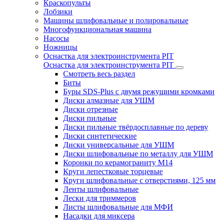
Краскопульты
Лобзики
Машины шлифовальные и полировальные
Многофункциональная машина
Насосы
Ножницы
Оснастка для электроинструмента PIT
Оснастка для электроинструмента PIT
Смотреть весь раздел
Биты
Буры SDS-Plus c двумя режущими кромками
Диски алмазные для УШМ
Диски отрезные
Диски пильные
Диски пильные твёрдосплавные по дереву
Диски синтетические
Диски универсальные для УШМ
Диски шлифовальные по металлу для УШМ
Коронки по керамограниту M14
Круги лепестковые торцевые
Круги шлифовальные с отверстиями, 125 мм
Ленты шлифовальные
Лески для триммеров
Листы шлифовальные для МФИ
Насадки для миксера