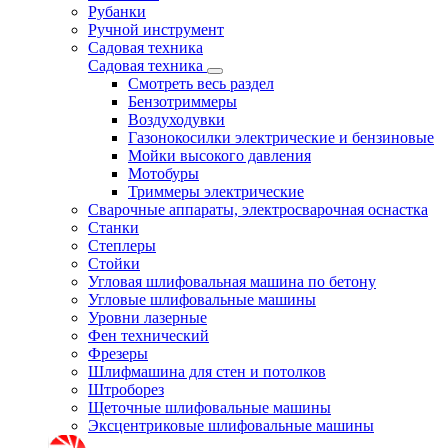
Рубанки
Ручной инструмент
Садовая техника
Садовая техника
Смотреть весь раздел
Бензотриммеры
Воздуходувки
Газонокосилки электрические и бензиновые
Мойки высокого давления
Мотобуры
Триммеры электрические
Сварочные аппараты, электросварочная оснастка
Станки
Степлеры
Стойки
Угловая шлифовальная машина по бетону
Угловые шлифовальные машины
Уровни лазерные
Фен технический
Фрезеры
Шлифмашина для стен и потолков
Штроборез
Щеточные шлифовальные машины
Эксцентриковые шлифовальные машины