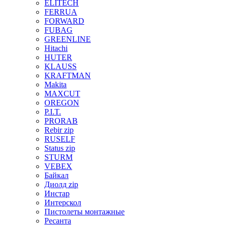
ELITECH
FERRUA
FORWARD
FUBAG
GREENLINE
Hitachi
HUTER
KLAUSS
KRAFTMAN
Makita
MAXCUT
OREGON
P.I.T.
PRORAB
Rebir zip
RUSELF
Status zip
STURM
VEBEX
Байкал
Диолд zip
Инстар
Интерскол
Пистолеты монтажные
Ресанта