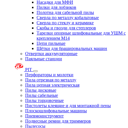
Насадки для МФИ
Пилки для лобзиков
Полотна для сабельной пилы
Сверла по металлу кобальтовые
Сверла по стеклу и керамике
Скобы и гвозди для степлеров
Тарелки опорные шлифовальные для УШМ с
креплением М14
Цепи пильные
Щётки для брашировальных машин
Отвертки аккумуляторные
Паяльные станции
PIT
Перфораторы и молотки
Пила отрезная по металлу
Пила цепная электрическая
Пилы дисковые
Пилы сабельные
Пилы торцовочные
Пистолеты клеящие и для монтажной пены
Плоскошлифовальные машины
Пневмоинструмент
Подвесные ремни для триммеров
Пылесосы