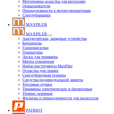
Мотопомпы,оснастка для мотопомп
Опрыскиватели
Принадлежности к мотокультиваторам
Снегоуборщики
MAXPILER
MAXPILER
Аккумуляторы, зарядные устройства
Бензопилы
Газонокосилки
Генераторы
Лески для триммера
Мачты освещения
Набор инструмента MaxPiler
Оснастка для сварки
Снегоуборочная техника
Средства индивидуальной защиты
Тепловые пушки
Триммеры электрические и бензиновые
Уровни лазерные
Фильтры и принадлежности для пылесосов
PATRIOT