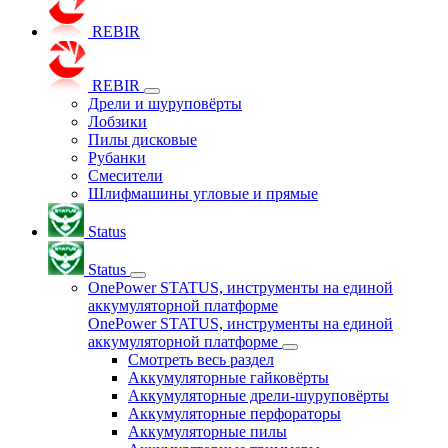
REBIR
REBIR
Дрели и шуруповёрты
Лобзики
Пилы дисковые
Рубанки
Смесители
Шлифмашины угловые и прямые
Status
Status
OnePower STATUS, инструменты на единой
аккумуляторной платформе
OnePower STATUS, инструменты на единой
аккумуляторной платформе
Смотреть весь раздел
Аккумуляторные гайковёрты
Аккумуляторные дрели-шуруповёрты
Аккумуляторные перфораторы
Аккумуляторные пилы