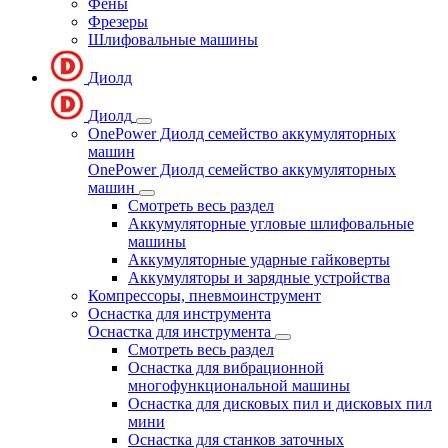
Фены
Фрезеры
Шлифовальные машины
Диолд
Диолд
OnePower Диолд семейство аккумуляторных
машин
OnePower Диолд семейство аккумуляторных
машин
Смотреть весь раздел
Аккумуляторные угловые шлифовальные
машины
Аккумуляторные ударные гайковерты
Аккумуляторы и зарядные устройства
Компрессоры, пневмоинструмент
Оснастка для инструмента
Оснастка для инструмента
Смотреть весь раздел
Оснастка для вибрационной
многофункциональной машины
Оснастка для дисковых пил и дисковых пил
мини
Оснастка для станков заточных