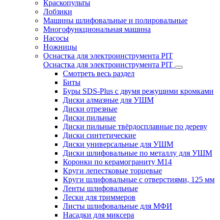
Краскопульты
Лобзики
Машины шлифовальные и полировальные
Многофункциональная машина
Насосы
Ножницы
Оснастка для электроинструмента PIT
Оснастка для электроинструмента PIT
Смотреть весь раздел
Биты
Буры SDS-Plus c двумя режущими кромками
Диски алмазные для УШМ
Диски отрезные
Диски пильные
Диски пильные твёрдосплавные по дереву
Диски синтетические
Диски универсальные для УШМ
Диски шлифовальные по металлу для УШМ
Коронки по керамограниту M14
Круги лепестковые торцевые
Круги шлифовальные с отверстиями, 125 мм
Ленты шлифовальные
Лески для триммеров
Листы шлифовальные для МФИ
Насадки для миксера