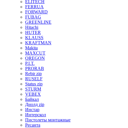
ELITECH
FERRUA
FORWARD
FUBAG
GREENLINE
Hitachi
HUTER
KLAUSS
KRAFTMAN
Makita
MAXCUT
OREGON
P.I.T.
PRORAB
Rebir zip
RUSELF
Status zip
STURM
VEBEX
Байкал
Диолд zip
Инстар
Интерскол
Пистолеты монтажные
Ресанта