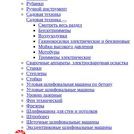
Рубанки
Ручной инструмент
Садовая техника
Садовая техника
Смотреть весь раздел
Бензотриммеры
Воздуходувки
Газонокосилки электрические и бензиновые
Мойки высокого давления
Мотобуры
Триммеры электрические
Сварочные аппараты, электросварочная оснастка
Станки
Степлеры
Стойки
Угловая шлифовальная машина по бетону
Угловые шлифовальные машины
Уровни лазерные
Фен технический
Фрезеры
Шлифмашина для стен и потолков
Штроборез
Щеточные шлифовальные машины
Эксцентриковые шлифовальные машины