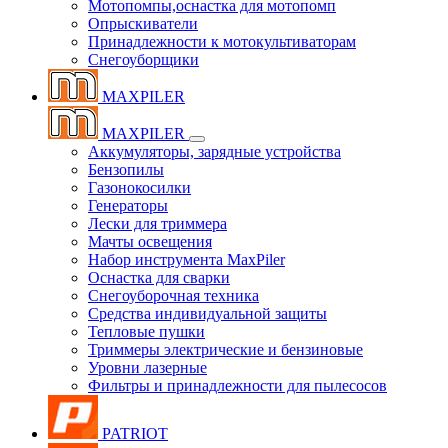
Мотопомпы,оснастка для мотопомп
Опрыскиватели
Принадлежности к мотокультиваторам
Снегоуборщики
MAXPILER
MAXPILER
Аккумуляторы, зарядные устройства
Бензопилы
Газонокосилки
Генераторы
Лески для триммера
Мачты освещения
Набор инструмента MaxPiler
Оснастка для сварки
Снегоуборочная техника
Средства индивидуальной защиты
Тепловые пушки
Триммеры электрические и бензиновые
Уровни лазерные
Фильтры и принадлежности для пылесосов
PATRIOT