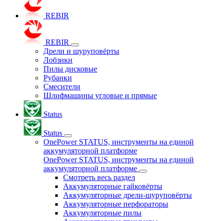
REBIR
REBIR
Дрели и шуруповёрты
Лобзики
Пилы дисковые
Рубанки
Смесители
Шлифмашины угловые и прямые
Status
Status
OnePower STATUS, инструменты на единой
аккумуляторной платформе
OnePower STATUS, инструменты на единой
аккумуляторной платформе
Смотреть весь раздел
Аккумуляторные гайковёрты
Аккумуляторные дрели-шуруповёрты
Аккумуляторные перфораторы
Аккумуляторные пилы