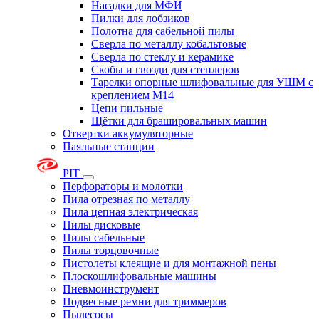
Насадки для МФИ
Пилки для лобзиков
Полотна для сабельной пилы
Сверла по металлу кобальтовые
Сверла по стеклу и керамике
Скобы и гвозди для степлеров
Тарелки опорные шлифовальные для УШМ с
креплением М14
Цепи пильные
Щётки для брашировальных машин
Отвертки аккумуляторные
Паяльные станции
PIT
Перфораторы и молотки
Пила отрезная по металлу
Пила цепная электрическая
Пилы дисковые
Пилы сабельные
Пилы торцовочные
Пистолеты клеящие и для монтажной пены
Плоскошлифовальные машины
Пневмоинструмент
Подвесные ремни для триммеров
Пылесосы