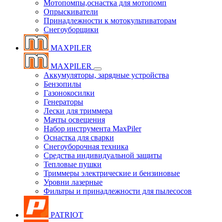
Мотопомпы,оснастка для мотопомп
Опрыскиватели
Принадлежности к мотокультиваторам
Снегоуборщики
MAXPILER
MAXPILER
Аккумуляторы, зарядные устройства
Бензопилы
Газонокосилки
Генераторы
Лески для триммера
Мачты освещения
Набор инструмента MaxPiler
Оснастка для сварки
Снегоуборочная техника
Средства индивидуальной защиты
Тепловые пушки
Триммеры электрические и бензиновые
Уровни лазерные
Фильтры и принадлежности для пылесосов
PATRIOT