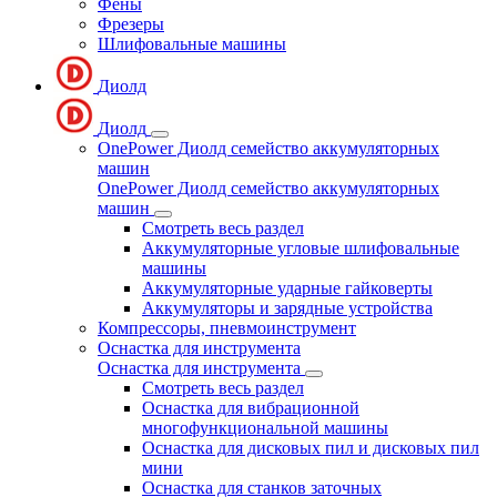
Фены
Фрезеры
Шлифовальные машины
Диолд
Диолд
OnePower Диолд семейство аккумуляторных
машин
OnePower Диолд семейство аккумуляторных
машин
Смотреть весь раздел
Аккумуляторные угловые шлифовальные
машины
Аккумуляторные ударные гайковерты
Аккумуляторы и зарядные устройства
Компрессоры, пневмоинструмент
Оснастка для инструмента
Оснастка для инструмента
Смотреть весь раздел
Оснастка для вибрационной
многофункциональной машины
Оснастка для дисковых пил и дисковых пил
мини
Оснастка для станков заточных