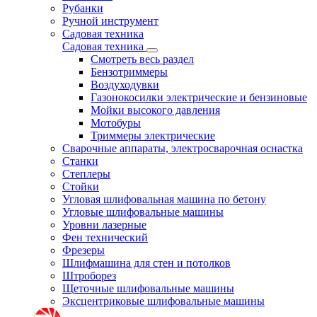
Рубанки
Ручной инструмент
Садовая техника
Садовая техника
Смотреть весь раздел
Бензотриммеры
Воздуходувки
Газонокосилки электрические и бензиновые
Мойки высокого давления
Мотобуры
Триммеры электрические
Сварочные аппараты, электросварочная оснастка
Станки
Степлеры
Стойки
Угловая шлифовальная машина по бетону
Угловые шлифовальные машины
Уровни лазерные
Фен технический
Фрезеры
Шлифмашина для стен и потолков
Штроборез
Щеточные шлифовальные машины
Эксцентриковые шлифовальные машины