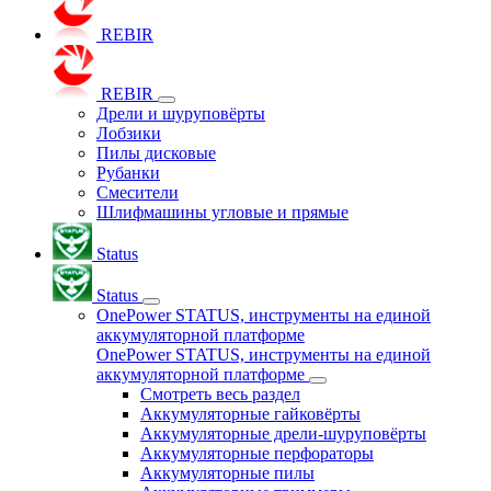
REBIR
REBIR
Дрели и шуруповёрты
Лобзики
Пилы дисковые
Рубанки
Смесители
Шлифмашины угловые и прямые
Status
Status
OnePower STATUS, инструменты на единой
аккумуляторной платформе
OnePower STATUS, инструменты на единой
аккумуляторной платформе
Смотреть весь раздел
Аккумуляторные гайковёрты
Аккумуляторные дрели-шуруповёрты
Аккумуляторные перфораторы
Аккумуляторные пилы