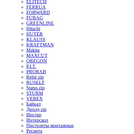
ELITECH
FERRUA
FORWARD
FUBAG
GREENLINE
Hitachi
HUTER
KLAUSS
KRAFTMAN
Makita
MAXCUT
OREGON
P.I.T.
PRORAB
Rebir zip
RUSELF
Status zip
STURM
VEBEX
Байкал
Диолд zip
Инстар
Интерскол
Пистолеты монтажные
Ресанта