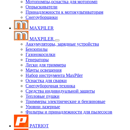
Мотопомпы,оснастка для мотопомп
Опрыскиватели
Принадлежности к мотокультиваторам
Снегоуборщики
MAXPILER
MAXPILER
Аккумуляторы, зарядные устройства
Бензопилы
Газонокосилки
Генераторы
Лески для триммера
Мачты освещения
Набор инструмента MaxPiler
Оснастка для сварки
Снегоуборочная техника
Средства индивидуальной защиты
Тепловые пушки
Триммеры электрические и бензиновые
Уровни лазерные
Фильтры и принадлежности для пылесосов
PATRIOT