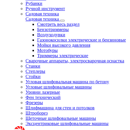
Рубанки
Ручной инструмент
Садовая техника
Садовая техника
Смотреть весь раздел
Бензотриммеры
Воздуходувки
Газонокосилки электрические и бензиновые
Мойки высокого давления
Мотобуры
Триммеры электрические
Сварочные аппараты, электросварочная оснастка
Станки
Степлеры
Стойки
Угловая шлифовальная машина по бетону
Угловые шлифовальные машины
Уровни лазерные
Фен технический
Фрезеры
Шлифмашина для стен и потолков
Штроборез
Щеточные шлифовальные машины
Эксцентриковые шлифовальные машины