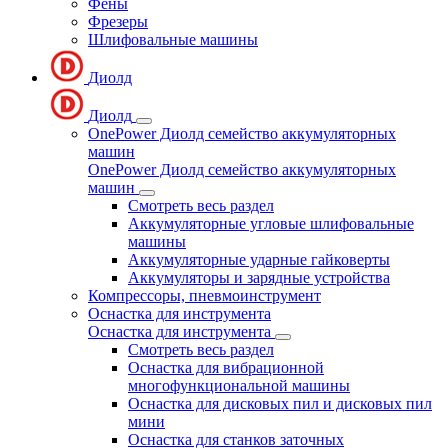
Фены
Фрезеры
Шлифовальные машины
Диолд
Диолд
OnePower Диолд семейство аккумуляторных
машин
OnePower Диолд семейство аккумуляторных
машин
Смотреть весь раздел
Аккумуляторные угловые шлифовальные
машины
Аккумуляторные ударные гайковерты
Аккумуляторы и зарядные устройства
Компрессоры, пневмоинструмент
Оснастка для инструмента
Оснастка для инструмента
Смотреть весь раздел
Оснастка для вибрационной
многофункциональной машины
Оснастка для дисковых пил и дисковых пил
мини
Оснастка для станков заточных