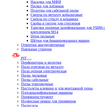
Насадки для МФИ
Пилки для лобзиков
Полотна для сабельной пилы
Сверла по металлу кобальтовые
Сверла по стеклу и керамике
Скобы и гвозди для степлеров
Тарелки опорные шлифовальные для УШМ с
креплением М14
Цепи пильные
Щётки для брашировальных машин
Отвертки аккумуляторные
Паяльные станции
PIT
Перфораторы и молотки
Пила отрезная по металлу
Пила цепная электрическая
Пилы дисковые
Пилы сабельные
Пилы торцовочные
Пистолеты клеящие и для монтажной пены
Плоскошлифовальные машины
Пневмоинструмент
Подвесные ремни для триммеров
Пылесосы