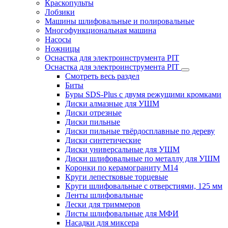
Краскопульты
Лобзики
Машины шлифовальные и полировальные
Многофункциональная машина
Насосы
Ножницы
Оснастка для электроинструмента PIT
Оснастка для электроинструмента PIT
Смотреть весь раздел
Биты
Буры SDS-Plus c двумя режущими кромками
Диски алмазные для УШМ
Диски отрезные
Диски пильные
Диски пильные твёрдосплавные по дереву
Диски синтетические
Диски универсальные для УШМ
Диски шлифовальные по металлу для УШМ
Коронки по керамограниту M14
Круги лепестковые торцевые
Круги шлифовальные с отверстиями, 125 мм
Ленты шлифовальные
Лески для триммеров
Листы шлифовальные для МФИ
Насадки для миксера