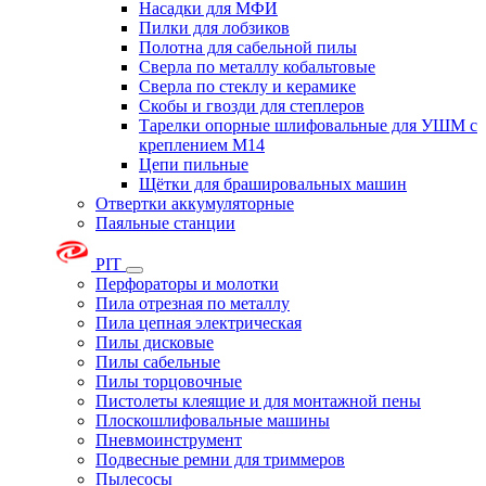
Насадки для МФИ
Пилки для лобзиков
Полотна для сабельной пилы
Сверла по металлу кобальтовые
Сверла по стеклу и керамике
Скобы и гвозди для степлеров
Тарелки опорные шлифовальные для УШМ с
креплением М14
Цепи пильные
Щётки для брашировальных машин
Отвертки аккумуляторные
Паяльные станции
PIT
Перфораторы и молотки
Пила отрезная по металлу
Пила цепная электрическая
Пилы дисковые
Пилы сабельные
Пилы торцовочные
Пистолеты клеящие и для монтажной пены
Плоскошлифовальные машины
Пневмоинструмент
Подвесные ремни для триммеров
Пылесосы