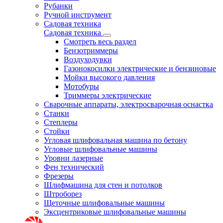
Рубанки
Ручной инструмент
Садовая техника
Садовая техника
Смотреть весь раздел
Бензотриммеры
Воздуходувки
Газонокосилки электрические и бензиновые
Мойки высокого давления
Мотобуры
Триммеры электрические
Сварочные аппараты, электросварочная оснастка
Станки
Степлеры
Стойки
Угловая шлифовальная машина по бетону
Угловые шлифовальные машины
Уровни лазерные
Фен технический
Фрезеры
Шлифмашина для стен и потолков
Штроборез
Щеточные шлифовальные машины
Эксцентриковые шлифовальные машины