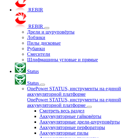
REBIR
REBIR
Дрели и шуруповёрты
Лобзики
Пилы дисковые
Рубанки
Смесители
Шлифмашины угловые и прямые
Status
Status
OnePower STATUS, инструменты на единой
аккумуляторной платформе
OnePower STATUS, инструменты на единой
аккумуляторной платформе
Смотреть весь раздел
Аккумуляторные гайковёрты
Аккумуляторные дрели-шуруповёрты
Аккумуляторные перфораторы
Аккумуляторные пилы