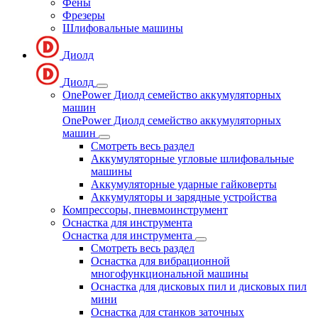
Фены
Фрезеры
Шлифовальные машины
Диолд
Диолд
OnePower Диолд семейство аккумуляторных
машин
OnePower Диолд семейство аккумуляторных
машин
Смотреть весь раздел
Аккумуляторные угловые шлифовальные
машины
Аккумуляторные ударные гайковерты
Аккумуляторы и зарядные устройства
Компрессоры, пневмоинструмент
Оснастка для инструмента
Оснастка для инструмента
Смотреть весь раздел
Оснастка для вибрационной
многофункциональной машины
Оснастка для дисковых пил и дисковых пил
мини
Оснастка для станков заточных