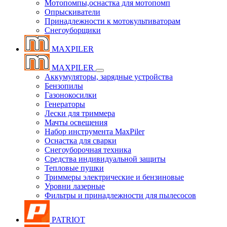
Мотопомпы,оснастка для мотопомп
Опрыскиватели
Принадлежности к мотокультиваторам
Снегоуборщики
MAXPILER
MAXPILER
Аккумуляторы, зарядные устройства
Бензопилы
Газонокосилки
Генераторы
Лески для триммера
Мачты освещения
Набор инструмента MaxPiler
Оснастка для сварки
Снегоуборочная техника
Средства индивидуальной защиты
Тепловые пушки
Триммеры электрические и бензиновые
Уровни лазерные
Фильтры и принадлежности для пылесосов
PATRIOT