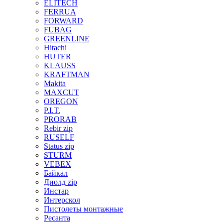
ELITECH
FERRUA
FORWARD
FUBAG
GREENLINE
Hitachi
HUTER
KLAUSS
KRAFTMAN
Makita
MAXCUT
OREGON
P.I.T.
PRORAB
Rebir zip
RUSELF
Status zip
STURM
VEBEX
Байкал
Диолд zip
Инстар
Интерскол
Пистолеты монтажные
Ресанта