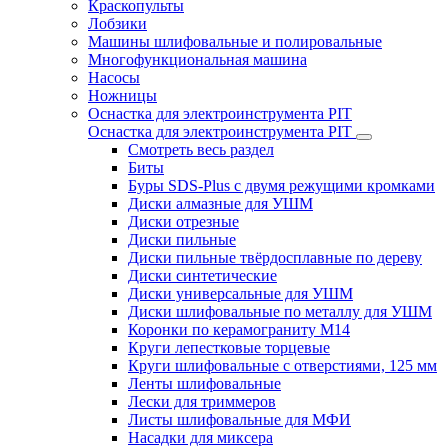
Краскопульты
Лобзики
Машины шлифовальные и полировальные
Многофункциональная машина
Насосы
Ножницы
Оснастка для электроинструмента PIT
Оснастка для электроинструмента PIT
Смотреть весь раздел
Биты
Буры SDS-Plus c двумя режущими кромками
Диски алмазные для УШМ
Диски отрезные
Диски пильные
Диски пильные твёрдосплавные по дереву
Диски синтетические
Диски универсальные для УШМ
Диски шлифовальные по металлу для УШМ
Коронки по керамограниту M14
Круги лепестковые торцевые
Круги шлифовальные с отверстиями, 125 мм
Ленты шлифовальные
Лески для триммеров
Листы шлифовальные для МФИ
Насадки для миксера