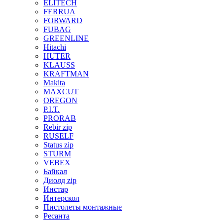
ELITECH
FERRUA
FORWARD
FUBAG
GREENLINE
Hitachi
HUTER
KLAUSS
KRAFTMAN
Makita
MAXCUT
OREGON
P.I.T.
PRORAB
Rebir zip
RUSELF
Status zip
STURM
VEBEX
Байкал
Диолд zip
Инстар
Интерскол
Пистолеты монтажные
Ресанта