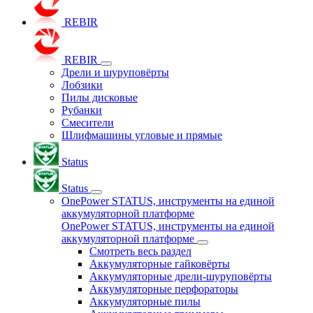
REBIR
REBIR
Дрели и шуруповёрты
Лобзики
Пилы дисковые
Рубанки
Смесители
Шлифмашины угловые и прямые
Status
Status
OnePower STATUS, инструменты на единой
аккумуляторной платформе
OnePower STATUS, инструменты на единой
аккумуляторной платформе
Смотреть весь раздел
Аккумуляторные гайковёрты
Аккумуляторные дрели-шуруповёрты
Аккумуляторные перфораторы
Аккумуляторные пилы