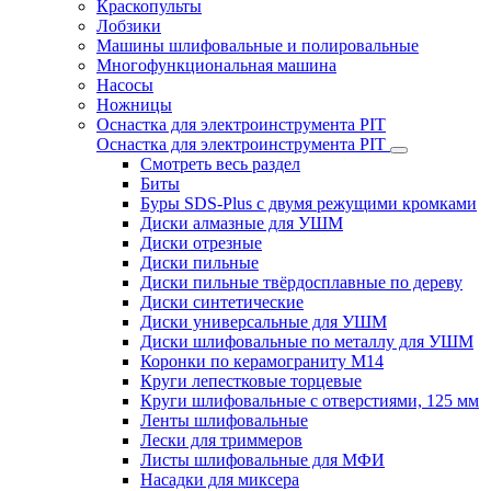
Краскопульты
Лобзики
Машины шлифовальные и полировальные
Многофункциональная машина
Насосы
Ножницы
Оснастка для электроинструмента PIT
Оснастка для электроинструмента PIT
Смотреть весь раздел
Биты
Буры SDS-Plus c двумя режущими кромками
Диски алмазные для УШМ
Диски отрезные
Диски пильные
Диски пильные твёрдосплавные по дереву
Диски синтетические
Диски универсальные для УШМ
Диски шлифовальные по металлу для УШМ
Коронки по керамограниту M14
Круги лепестковые торцевые
Круги шлифовальные с отверстиями, 125 мм
Ленты шлифовальные
Лески для триммеров
Листы шлифовальные для МФИ
Насадки для миксера