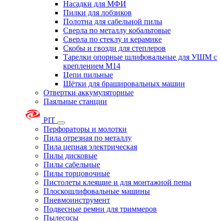
Насадки для МФИ
Пилки для лобзиков
Полотна для сабельной пилы
Сверла по металлу кобальтовые
Сверла по стеклу и керамике
Скобы и гвозди для степлеров
Тарелки опорные шлифовальные для УШМ с
креплением М14
Цепи пильные
Щётки для брашировальных машин
Отвертки аккумуляторные
Паяльные станции
PIT
Перфораторы и молотки
Пила отрезная по металлу
Пила цепная электрическая
Пилы дисковые
Пилы сабельные
Пилы торцовочные
Пистолеты клеящие и для монтажной пены
Плоскошлифовальные машины
Пневмоинструмент
Подвесные ремни для триммеров
Пылесосы