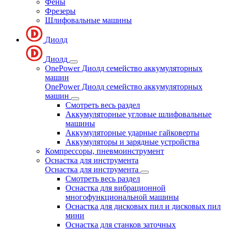
Фены
Фрезеры
Шлифовальные машины
Диолд
Диолд
OnePower Диолд семейство аккумуляторных
машин
OnePower Диолд семейство аккумуляторных
машин
Смотреть весь раздел
Аккумуляторные угловые шлифовальные
машины
Аккумуляторные ударные гайковерты
Аккумуляторы и зарядные устройства
Компрессоры, пневмоинструмент
Оснастка для инструмента
Оснастка для инструмента
Смотреть весь раздел
Оснастка для вибрационной
многофункциональной машины
Оснастка для дисковых пил и дисковых пил
мини
Оснастка для станков заточных