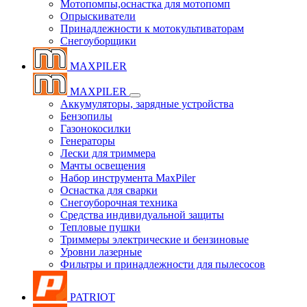
Мотопомпы,оснастка для мотопомп
Опрыскиватели
Принадлежности к мотокультиваторам
Снегоуборщики
MAXPILER
MAXPILER
Аккумуляторы, зарядные устройства
Бензопилы
Газонокосилки
Генераторы
Лески для триммера
Мачты освещения
Набор инструмента MaxPiler
Оснастка для сварки
Снегоуборочная техника
Средства индивидуальной защиты
Тепловые пушки
Триммеры электрические и бензиновые
Уровни лазерные
Фильтры и принадлежности для пылесосов
PATRIOT