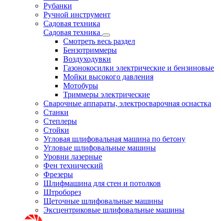
Рубанки
Ручной инструмент
Садовая техника
Садовая техника
Смотреть весь раздел
Бензотриммеры
Воздуходувки
Газонокосилки электрические и бензиновые
Мойки высокого давления
Мотобуры
Триммеры электрические
Сварочные аппараты, электросварочная оснастка
Станки
Степлеры
Стойки
Угловая шлифовальная машина по бетону
Угловые шлифовальные машины
Уровни лазерные
Фен технический
Фрезеры
Шлифмашина для стен и потолков
Штроборез
Щеточные шлифовальные машины
Эксцентриковые шлифовальные машины