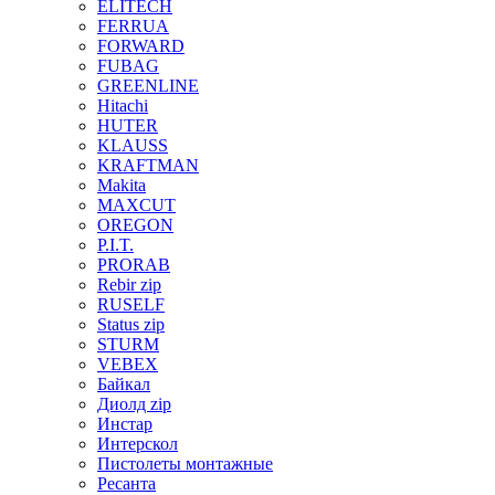
ELITECH
FERRUA
FORWARD
FUBAG
GREENLINE
Hitachi
HUTER
KLAUSS
KRAFTMAN
Makita
MAXCUT
OREGON
P.I.T.
PRORAB
Rebir zip
RUSELF
Status zip
STURM
VEBEX
Байкал
Диолд zip
Инстар
Интерскол
Пистолеты монтажные
Ресанта