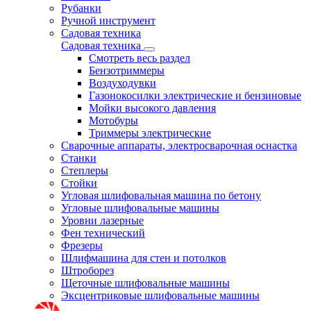
Рубанки
Ручной инструмент
Садовая техника
Садовая техника
Смотреть весь раздел
Бензотриммеры
Воздуходувки
Газонокосилки электрические и бензиновые
Мойки высокого давления
Мотобуры
Триммеры электрические
Сварочные аппараты, электросварочная оснастка
Станки
Степлеры
Стойки
Угловая шлифовальная машина по бетону
Угловые шлифовальные машины
Уровни лазерные
Фен технический
Фрезеры
Шлифмашина для стен и потолков
Штроборез
Щеточные шлифовальные машины
Эксцентриковые шлифовальные машины