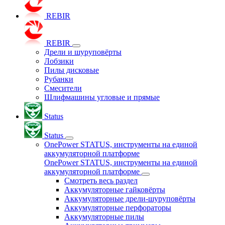
REBIR
REBIR
Дрели и шуруповёрты
Лобзики
Пилы дисковые
Рубанки
Смесители
Шлифмашины угловые и прямые
Status
Status
OnePower STATUS, инструменты на единой
аккумуляторной платформе
OnePower STATUS, инструменты на единой
аккумуляторной платформе
Смотреть весь раздел
Аккумуляторные гайковёрты
Аккумуляторные дрели-шуруповёрты
Аккумуляторные перфораторы
Аккумуляторные пилы