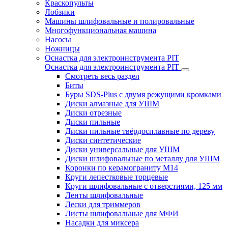
Краскопульты
Лобзики
Машины шлифовальные и полировальные
Многофункциональная машина
Насосы
Ножницы
Оснастка для электроинструмента PIT
Оснастка для электроинструмента PIT
Смотреть весь раздел
Биты
Буры SDS-Plus c двумя режущими кромками
Диски алмазные для УШМ
Диски отрезные
Диски пильные
Диски пильные твёрдосплавные по дереву
Диски синтетические
Диски универсальные для УШМ
Диски шлифовальные по металлу для УШМ
Коронки по керамограниту M14
Круги лепестковые торцевые
Круги шлифовальные с отверстиями, 125 мм
Ленты шлифовальные
Лески для триммеров
Листы шлифовальные для МФИ
Насадки для миксера