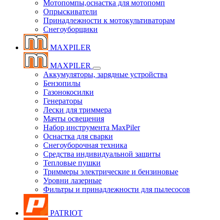
Мотопомпы,оснастка для мотопомп
Опрыскиватели
Принадлежности к мотокультиваторам
Снегоуборщики
MAXPILER
MAXPILER
Аккумуляторы, зарядные устройства
Бензопилы
Газонокосилки
Генераторы
Лески для триммера
Мачты освещения
Набор инструмента MaxPiler
Оснастка для сварки
Снегоуборочная техника
Средства индивидуальной защиты
Тепловые пушки
Триммеры электрические и бензиновые
Уровни лазерные
Фильтры и принадлежности для пылесосов
PATRIOT