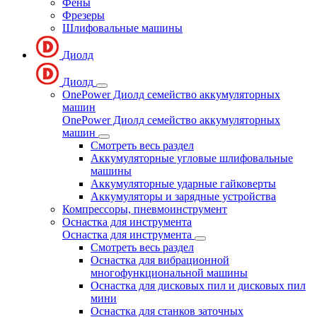
Фены
Фрезеры
Шлифовальные машины
Диолд
Диолд
OnePower Диолд семейство аккумуляторных
машин
OnePower Диолд семейство аккумуляторных
машин
Смотреть весь раздел
Аккумуляторные угловые шлифовальные
машины
Аккумуляторные ударные гайковерты
Аккумуляторы и зарядные устройства
Компрессоры, пневмоинструмент
Оснастка для инструмента
Оснастка для инструмента
Смотреть весь раздел
Оснастка для вибрационной
многофункциональной машины
Оснастка для дисковых пил и дисковых пил
мини
Оснастка для станков заточных