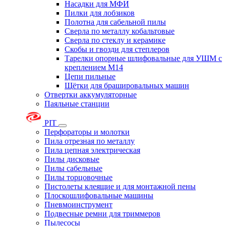
Насадки для МФИ
Пилки для лобзиков
Полотна для сабельной пилы
Сверла по металлу кобальтовые
Сверла по стеклу и керамике
Скобы и гвозди для степлеров
Тарелки опорные шлифовальные для УШМ с
креплением М14
Цепи пильные
Щётки для брашировальных машин
Отвертки аккумуляторные
Паяльные станции
PIT
Перфораторы и молотки
Пила отрезная по металлу
Пила цепная электрическая
Пилы дисковые
Пилы сабельные
Пилы торцовочные
Пистолеты клеящие и для монтажной пены
Плоскошлифовальные машины
Пневмоинструмент
Подвесные ремни для триммеров
Пылесосы