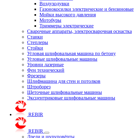
Воздуходувки
Газонокосилки электрические и бензиновые
Мойки высокого давления
Мотобуры
Триммеры электрические
Сварочные аппараты, электросварочная оснастка
Станки
Степлеры
Стойки
Угловая шлифовальная машина по бетону
Угловые шлифовальные машины
Уровни лазерные
Фен технический
Фрезеры
Шлифмашина для стен и потолков
Штроборез
Щеточные шлифовальные машины
Эксцентриковые шлифовальные машины
REBIR
REBIR
Дрели и шуруповёрты