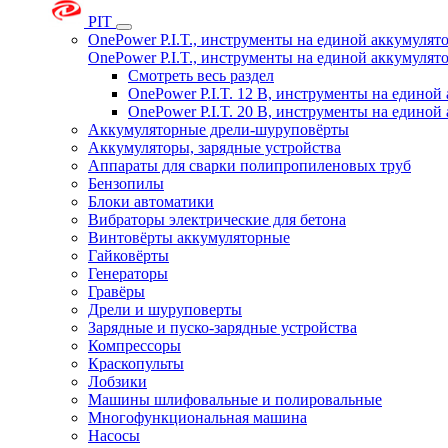
PIT
OnePower P.I.T., инструменты на единой аккумуля
OnePower P.I.T., инструменты на единой аккумуля
Смотреть весь раздел
OnePower P.I.T. 12 В, инструменты на едино
OnePower P.I.T. 20 В, инструменты на едино
Аккумуляторные дрели-шуруповёрты
Аккумуляторы, зарядные устройства
Аппараты для сварки полипропиленовых труб
Бензопилы
Блоки автоматики
Вибраторы электрические для бетона
Винтовёрты аккумуляторные
Гайковёрты
Генераторы
Гравёры
Дрели и шуруповерты
Зарядные и пуско-зарядные устройства
Компрессоры
Краскопульты
Лобзики
Машины шлифовальные и полировальные
Многофункциональная машина
Насосы