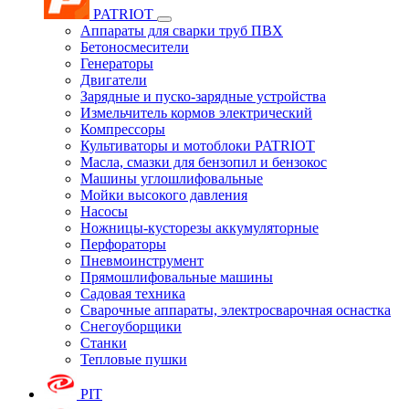
PATRIOT
Аппараты для сварки труб ПВХ
Бетоносмесители
Генераторы
Двигатели
Зарядные и пуско-зарядные устройства
Измельчитель кормов электрический
Компрессоры
Культиваторы и мотоблоки PATRIOT
Масла, смазки для бензопил и бензокос
Машины углошлифовальные
Мойки высокого давления
Насосы
Ножницы-кусторезы аккумуляторные
Перфораторы
Пневмоинструмент
Прямошлифовальные машины
Садовая техника
Сварочные аппараты, электросварочная оснастка
Снегоуборщики
Станки
Тепловые пушки
PIT