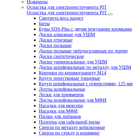
Ножницы
Оснастка для электроинструмента PIT
Оснастка для электроинструмента PIT
Смотреть весь раздел
Биты
Буры SDS-Plus c двумя режущими кромками
Диски алмазные для УШМ
Диски отрезные
Диски пильные
Диски пильные твёрдосплавные по дереву
Диски синтетические
Диски универсальные для УШМ
Диски шлифовальные по металлу для УШМ
Коронки по керамограниту M14
Круги лепестковые торцевые
Круги шлифовальные с отверстиями, 125 мм
Ленты шлифовальные
Лески для триммеров
Листы шлифовальные для МФИ
Насадки для миксера
Насадки для МФИ
Пилки для лобзиков
Полотна для сабельной пилы
Сверла по металлу кобальтовые
Сверла по стеклу и керамике