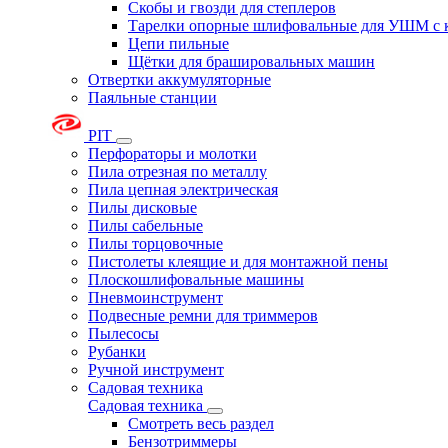
Скобы и гвозди для степлеров
Тарелки опорные шлифовальные для УШМ с 
Цепи пильные
Щётки для брашировальных машин
Отвертки аккумуляторные
Паяльные станции
PIT
Перфораторы и молотки
Пила отрезная по металлу
Пила цепная электрическая
Пилы дисковые
Пилы сабельные
Пилы торцовочные
Пистолеты клеящие и для монтажной пены
Плоскошлифовальные машины
Пневмоинструмент
Подвесные ремни для триммеров
Пылесосы
Рубанки
Ручной инструмент
Садовая техника
Садовая техника
Смотреть весь раздел
Бензотриммеры