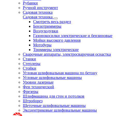
Рубанки
Ручной инструмент
Садовая техника
Садовая техника
Смотреть весь раздел
Бензотриммеры
Воздуходувки
Газонокосилки электрические и бензиновые
Мойки высокого давления
Мотобуры
Триммеры электрические
Сварочные аппараты, электросварочная оснастка
Станки
Степлеры
Стойки
Угловая шлифовальная машина по бетону
Угловые шлифовальные машины
Уровни лазерные
Фен технический
Фрезеры
Шлифмашина для стен и потолков
Штроборез
Щеточные шлифовальные машины
Эксцентриковые шлифовальные машины