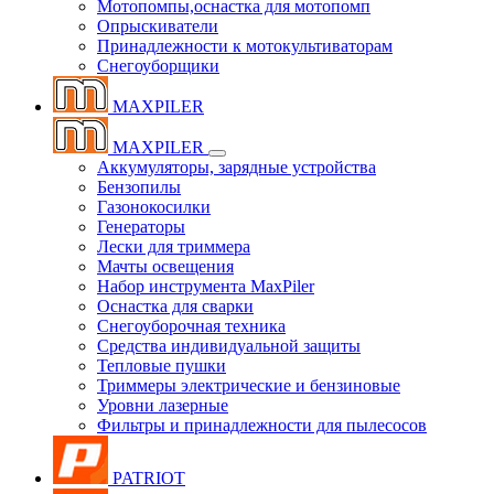
Мотопомпы,оснастка для мотопомп
Опрыскиватели
Принадлежности к мотокультиваторам
Снегоуборщики
MAXPILER
MAXPILER
Аккумуляторы, зарядные устройства
Бензопилы
Газонокосилки
Генераторы
Лески для триммера
Мачты освещения
Набор инструмента MaxPiler
Оснастка для сварки
Снегоуборочная техника
Средства индивидуальной защиты
Тепловые пушки
Триммеры электрические и бензиновые
Уровни лазерные
Фильтры и принадлежности для пылесосов
PATRIOT