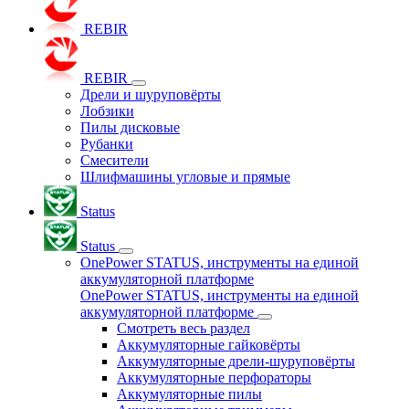
REBIR
REBIR
Дрели и шуруповёрты
Лобзики
Пилы дисковые
Рубанки
Смесители
Шлифмашины угловые и прямые
Status
Status
OnePower STATUS, инструменты на единой
аккумуляторной платформе
OnePower STATUS, инструменты на единой
аккумуляторной платформе
Смотреть весь раздел
Аккумуляторные гайковёрты
Аккумуляторные дрели-шуруповёрты
Аккумуляторные перфораторы
Аккумуляторные пилы