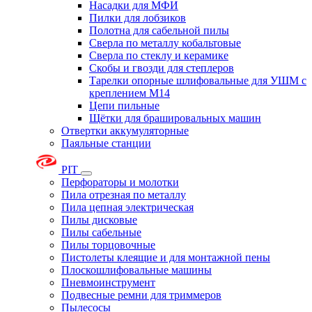
Насадки для МФИ
Пилки для лобзиков
Полотна для сабельной пилы
Сверла по металлу кобальтовые
Сверла по стеклу и керамике
Скобы и гвозди для степлеров
Тарелки опорные шлифовальные для УШМ с
креплением М14
Цепи пильные
Щётки для брашировальных машин
Отвертки аккумуляторные
Паяльные станции
PIT
Перфораторы и молотки
Пила отрезная по металлу
Пила цепная электрическая
Пилы дисковые
Пилы сабельные
Пилы торцовочные
Пистолеты клеящие и для монтажной пены
Плоскошлифовальные машины
Пневмоинструмент
Подвесные ремни для триммеров
Пылесосы