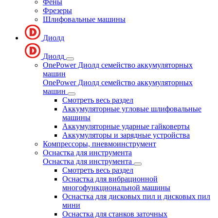
Фены
Фрезеры
Шлифовальные машины
Диолд
Диолд
OnePower Диолд семейство аккумуляторных
машин
OnePower Диолд семейство аккумуляторных
машин
Смотреть весь раздел
Аккумуляторные угловые шлифовальные
машины
Аккумуляторные ударные гайковерты
Аккумуляторы и зарядные устройства
Компрессоры, пневмоинструмент
Оснастка для инструмента
Оснастка для инструмента
Смотреть весь раздел
Оснастка для вибрационной
многофункциональной машины
Оснастка для дисковых пил и дисковых пил
мини
Оснастка для станков заточных