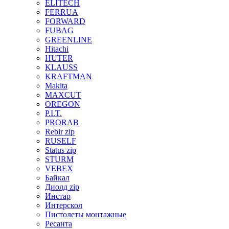
ELITECH
FERRUA
FORWARD
FUBAG
GREENLINE
Hitachi
HUTER
KLAUSS
KRAFTMAN
Makita
MAXCUT
OREGON
P.I.T.
PRORAB
Rebir zip
RUSELF
Status zip
STURM
VEBEX
Байкал
Диолд zip
Инстар
Интерскол
Пистолеты монтажные
Ресанта