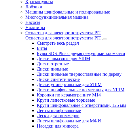
Краскопульты
Лобзики
Машины шлифовальные и полировальные
Многофункциональная машина
Насосы
Ножницы
Оснастка для электроинструмента PIT
Оснастка для электроинструмента PIT
Смотреть весь раздел
Биты
Буры SDS-Plus c двумя режущими кромками
Диски алмазные для УШМ
Диски отрезные
Диски пильные
Диски пильные твёрдосплавные по дереву
Диски синтетические
Диски универсальные для УШМ
Диски шлифовальные по металлу для УШМ
Коронки по керамограниту M14
Круги лепестковые торцевые
Круги шлифовальные с отверстиями, 125 мм
Ленты шлифовальные
Лески для триммеров
Листы шлифовальные для МФИ
Насадки для миксера