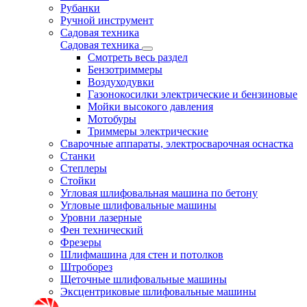
Рубанки
Ручной инструмент
Садовая техника
Садовая техника
Смотреть весь раздел
Бензотриммеры
Воздуходувки
Газонокосилки электрические и бензиновые
Мойки высокого давления
Мотобуры
Триммеры электрические
Сварочные аппараты, электросварочная оснастка
Станки
Степлеры
Стойки
Угловая шлифовальная машина по бетону
Угловые шлифовальные машины
Уровни лазерные
Фен технический
Фрезеры
Шлифмашина для стен и потолков
Штроборез
Щеточные шлифовальные машины
Эксцентриковые шлифовальные машины