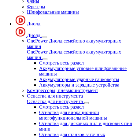
Фены
Фрезеры
Шлифовальные машины
Диолд
Диолд
OnePower Диолд семейство аккумуляторных
машин
OnePower Диолд семейство аккумуляторных
машин
Смотреть весь раздел
Аккумуляторные угловые шлифовальные
машины
Аккумуляторные ударные гайковерты
Аккумуляторы и зарядные устройства
Компрессоры, пневмоинструмент
Оснастка для инструмента
Оснастка для инструмента
Смотреть весь раздел
Оснастка для вибрационной
многофункциональной машины
Оснастка для дисковых пил и дисковых пил
мини
Оснастка для станков заточных