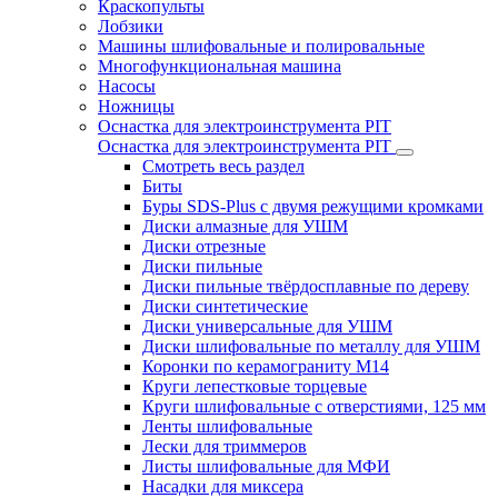
Краскопульты
Лобзики
Машины шлифовальные и полировальные
Многофункциональная машина
Насосы
Ножницы
Оснастка для электроинструмента PIT
Оснастка для электроинструмента PIT
Смотреть весь раздел
Биты
Буры SDS-Plus c двумя режущими кромками
Диски алмазные для УШМ
Диски отрезные
Диски пильные
Диски пильные твёрдосплавные по дереву
Диски синтетические
Диски универсальные для УШМ
Диски шлифовальные по металлу для УШМ
Коронки по керамограниту M14
Круги лепестковые торцевые
Круги шлифовальные с отверстиями, 125 мм
Ленты шлифовальные
Лески для триммеров
Листы шлифовальные для МФИ
Насадки для миксера