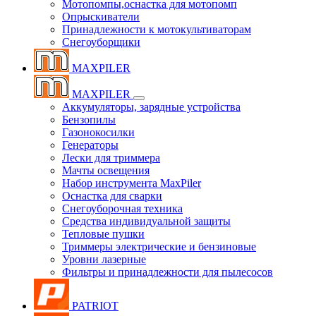
Мотопомпы,оснастка для мотопомп
Опрыскиватели
Принадлежности к мотокультиваторам
Снегоуборщики
MAXPILER
MAXPILER
Аккумуляторы, зарядные устройства
Бензопилы
Газонокосилки
Генераторы
Лески для триммера
Мачты освещения
Набор инструмента MaxPiler
Оснастка для сварки
Снегоуборочная техника
Средства индивидуальной защиты
Тепловые пушки
Триммеры электрические и бензиновые
Уровни лазерные
Фильтры и принадлежности для пылесосов
PATRIOT