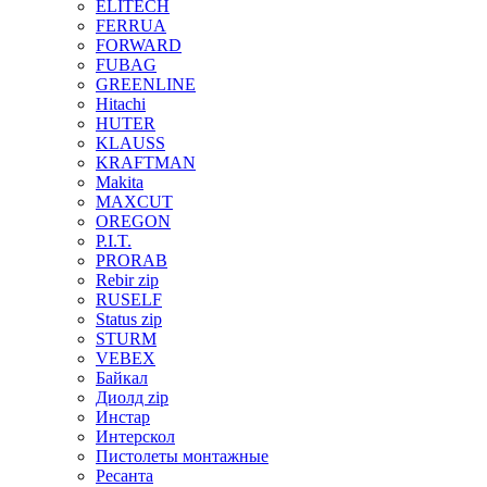
ELITECH
FERRUA
FORWARD
FUBAG
GREENLINE
Hitachi
HUTER
KLAUSS
KRAFTMAN
Makita
MAXCUT
OREGON
P.I.T.
PRORAB
Rebir zip
RUSELF
Status zip
STURM
VEBEX
Байкал
Диолд zip
Инстар
Интерскол
Пистолеты монтажные
Ресанта