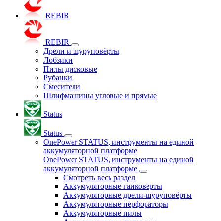
REBIR
REBIR
Дрели и шуруповёрты
Лобзики
Пилы дисковые
Рубанки
Смесители
Шлифмашины угловые и прямые
Status
Status
OnePower STATUS, инструменты на единой
аккумуляторной платформе
OnePower STATUS, инструменты на единой
аккумуляторной платформе
Смотреть весь раздел
Аккумуляторные гайковёрты
Аккумуляторные дрели-шуруповёрты
Аккумуляторные перфораторы
Аккумуляторные пилы