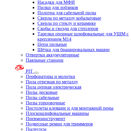
Насадки для МФИ
Пилки для лобзиков
Полотна для сабельной пилы
Сверла по металлу кобальтовые
Сверла по стеклу и керамике
Скобы и гвозди для степлеров
Тарелки опорные шлифовальные для УШМ с
креплением М14
Цепи пильные
Щётки для брашировальных машин
Отвертки аккумуляторные
Паяльные станции
PIT
Перфораторы и молотки
Пила отрезная по металлу
Пила цепная электрическая
Пилы дисковые
Пилы сабельные
Пилы торцовочные
Пистолеты клеящие и для монтажной пены
Плоскошлифовальные машины
Пневмоинструмент
Подвесные ремни для триммеров
Пылесосы