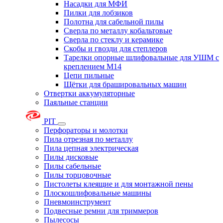
Насадки для МФИ
Пилки для лобзиков
Полотна для сабельной пилы
Сверла по металлу кобальтовые
Сверла по стеклу и керамике
Скобы и гвозди для степлеров
Тарелки опорные шлифовальные для УШМ с
креплением М14
Цепи пильные
Щётки для брашировальных машин
Отвертки аккумуляторные
Паяльные станции
PIT
Перфораторы и молотки
Пила отрезная по металлу
Пила цепная электрическая
Пилы дисковые
Пилы сабельные
Пилы торцовочные
Пистолеты клеящие и для монтажной пены
Плоскошлифовальные машины
Пневмоинструмент
Подвесные ремни для триммеров
Пылесосы