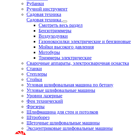
Рубанки
Ручной инструмент
Садовая техника
Садовая техника
Смотреть весь раздел
Бензотриммеры
Воздуходувки
Газонокосилки электрические и бензиновые
Мойки высокого давления
Мотобуры
Триммеры электрические
Сварочные аппараты, электросварочная оснастка
Станки
Степлеры
Стойки
Угловая шлифовальная машина по бетону
Угловые шлифовальные машины
Уровни лазерные
Фен технический
Фрезеры
Шлифмашина для стен и потолков
Штроборез
Щеточные шлифовальные машины
Эксцентриковые шлифовальные машины