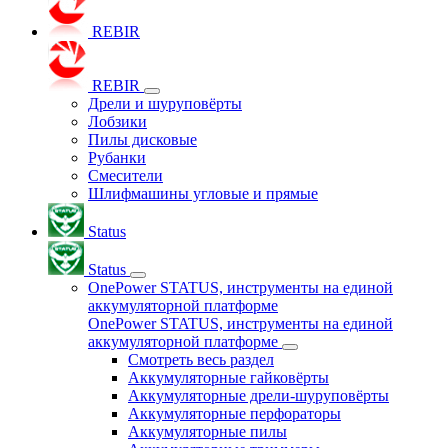
REBIR
REBIR
Дрели и шуруповёрты
Лобзики
Пилы дисковые
Рубанки
Смесители
Шлифмашины угловые и прямые
Status
Status
OnePower STATUS, инструменты на единой
аккумуляторной платформе
OnePower STATUS, инструменты на единой
аккумуляторной платформе
Смотреть весь раздел
Аккумуляторные гайковёрты
Аккумуляторные дрели-шуруповёрты
Аккумуляторные перфораторы
Аккумуляторные пилы