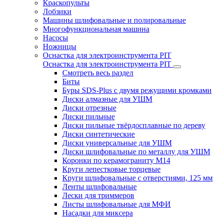
Краскопульты
Лобзики
Машины шлифовальные и полировальные
Многофункциональная машина
Насосы
Ножницы
Оснастка для электроинструмента PIT
Оснастка для электроинструмента PIT
Смотреть весь раздел
Биты
Буры SDS-Plus c двумя режущими кромками
Диски алмазные для УШМ
Диски отрезные
Диски пильные
Диски пильные твёрдосплавные по дереву
Диски синтетические
Диски универсальные для УШМ
Диски шлифовальные по металлу для УШМ
Коронки по керамограниту M14
Круги лепестковые торцевые
Круги шлифовальные с отверстиями, 125 мм
Ленты шлифовальные
Лески для триммеров
Листы шлифовальные для МФИ
Насадки для миксера