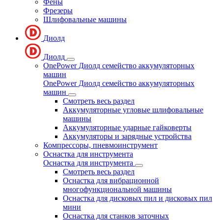
Фены
Фрезеры
Шлифовальные машины
Диолд
Диолд
OnePower Диолд семейство аккумуляторных
машин
OnePower Диолд семейство аккумуляторных
машин
Смотреть весь раздел
Аккумуляторные угловые шлифовальные
машины
Аккумуляторные ударные гайковерты
Аккумуляторы и зарядные устройства
Компрессоры, пневмоинструмент
Оснастка для инструмента
Оснастка для инструмента
Смотреть весь раздел
Оснастка для вибрационной
многофункциональной машины
Оснастка для дисковых пил и дисковых пил
мини
Оснастка для станков заточных