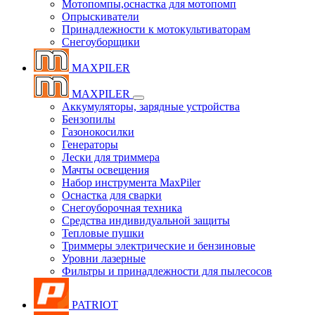
Мотопомпы,оснастка для мотопомп
Опрыскиватели
Принадлежности к мотокультиваторам
Снегоуборщики
MAXPILER
MAXPILER
Аккумуляторы, зарядные устройства
Бензопилы
Газонокосилки
Генераторы
Лески для триммера
Мачты освещения
Набор инструмента MaxPiler
Оснастка для сварки
Снегоуборочная техника
Средства индивидуальной защиты
Тепловые пушки
Триммеры электрические и бензиновые
Уровни лазерные
Фильтры и принадлежности для пылесосов
PATRIOT