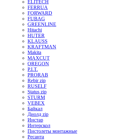
ELITECH
FERRUA
FORWARD
FUBAG
GREENLINE
Hitachi
HUTER
KLAUSS
KRAFTMAN
Makita
MAXCUT
OREGON
P.I.T.
PRORAB
Rebir zip
RUSELF
Status zip
STURM
VEBEX
Байкал
Диолд zip
Инстар
Интерскол
Пистолеты монтажные
Ресанта