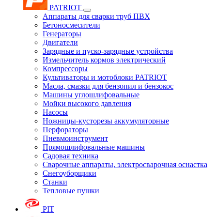
PATRIOT
Аппараты для сварки труб ПВХ
Бетоносмесители
Генераторы
Двигатели
Зарядные и пуско-зарядные устройства
Измельчитель кормов электрический
Компрессоры
Культиваторы и мотоблоки PATRIOT
Масла, смазки для бензопил и бензокос
Машины углошлифовальные
Мойки высокого давления
Насосы
Ножницы-кусторезы аккумуляторные
Перфораторы
Пневмоинструмент
Прямошлифовальные машины
Садовая техника
Сварочные аппараты, электросварочная оснастка
Снегоуборщики
Станки
Тепловые пушки
PIT