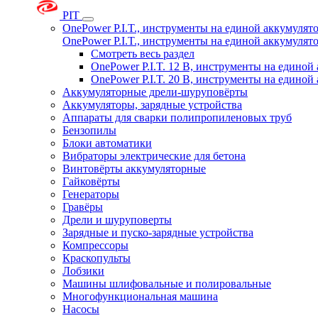
PIT
OnePower P.I.T., инструменты на единой аккумуля
OnePower P.I.T., инструменты на единой аккумуля
Смотреть весь раздел
OnePower P.I.T. 12 В, инструменты на едино
OnePower P.I.T. 20 В, инструменты на едино
Аккумуляторные дрели-шуруповёрты
Аккумуляторы, зарядные устройства
Аппараты для сварки полипропиленовых труб
Бензопилы
Блоки автоматики
Вибраторы электрические для бетона
Винтовёрты аккумуляторные
Гайковёрты
Генераторы
Гравёры
Дрели и шуруповерты
Зарядные и пуско-зарядные устройства
Компрессоры
Краскопульты
Лобзики
Машины шлифовальные и полировальные
Многофункциональная машина
Насосы