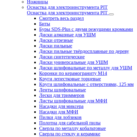
Ножницы
Оснастка для электроинструмента PIT
Оснастка для электроинструмента PIT
Смотреть весь раздел
Биты
Буры SDS-Plus c двумя режущими кромками
Диски алмазные для УШМ
Диски отрезные
Диски пильные
Диски пильные твёрдосплавные по дереву
Диски синтетические
Диски универсальные для УШМ
Диски шлифовальные по металлу для УШМ
Коронки по керамограниту M14
Круги лепестковые торцевые
Круги шлифовальные с отверстиями, 125 мм
Ленты шлифовальные
Лески для триммеров
Листы шлифовальные для МФИ
Насадки для миксера
Насадки для МФИ
Пилки для лобзиков
Полотна для сабельной пилы
Сверла по металлу кобальтовые
Сверла по стеклу и керамике