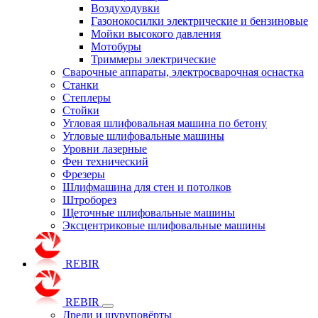
Воздуходувки
Газонокосилки электрические и бензиновые
Мойки высокого давления
Мотобуры
Триммеры электрические
Сварочные аппараты, электросварочная оснастка
Станки
Степлеры
Стойки
Угловая шлифовальная машина по бетону
Угловые шлифовальные машины
Уровни лазерные
Фен технический
Фрезеры
Шлифмашина для стен и потолков
Штроборез
Щеточные шлифовальные машины
Эксцентриковые шлифовальные машины
REBIR
REBIR
Дрели и шуруповёрты