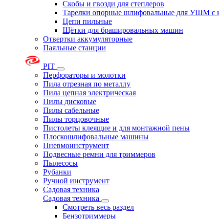
Скобы и гвозди для степлеров
Тарелки опорные шлифовальные для УШМ с 
Цепи пильные
Щётки для брашировальных машин
Отвертки аккумуляторные
Паяльные станции
PIT
Перфораторы и молотки
Пила отрезная по металлу
Пила цепная электрическая
Пилы дисковые
Пилы сабельные
Пилы торцовочные
Пистолеты клеящие и для монтажной пены
Плоскошлифовальные машины
Пневмоинструмент
Подвесные ремни для триммеров
Пылесосы
Рубанки
Ручной инструмент
Садовая техника
Садовая техника
Смотреть весь раздел
Бензотриммеры