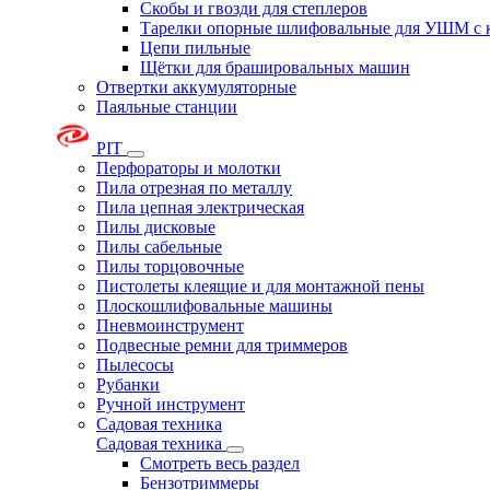
Скобы и гвозди для степлеров
Тарелки опорные шлифовальные для УШМ с 
Цепи пильные
Щётки для брашировальных машин
Отвертки аккумуляторные
Паяльные станции
PIT
Перфораторы и молотки
Пила отрезная по металлу
Пила цепная электрическая
Пилы дисковые
Пилы сабельные
Пилы торцовочные
Пистолеты клеящие и для монтажной пены
Плоскошлифовальные машины
Пневмоинструмент
Подвесные ремни для триммеров
Пылесосы
Рубанки
Ручной инструмент
Садовая техника
Садовая техника
Смотреть весь раздел
Бензотриммеры