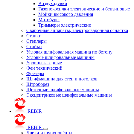
Воздуходувки
Газонокосилки электрические и бензиновые
Мойки высокого давления
Мотобуры
Триммеры электрические
Сварочные аппараты, электросварочная оснастка
Станки
Степлеры
Стойки
Угловая шлифовальная машина по бетону
Угловые шлифовальные машины
Уровни лазерные
Фен технический
Фрезеры
Шлифмашина для стен и потолков
Штроборез
Щеточные шлифовальные машины
Эксцентриковые шлифовальные машины
REBIR
REBIR
Дрели и шуруповёрты