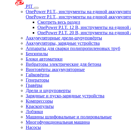
PIT
OnePower P.I.T., инструменты на единой аккумуля
OnePower P.I.T., инструменты на единой аккумуля
Смотреть весь раздел
OnePower P.I.T. 12 В, инструменты на едино
OnePower P.I.T. 20 В, инструменты на едино
Аккумуляторные дрели-шуруповёрты
Аккумуляторы, зарядные устройства
Аппараты для сварки полипропиленовых труб
Бензопилы
Блоки автоматики
Вибраторы электрические для бетона
Винтовёрты аккумуляторные
Гайковёрты
Генераторы
Гравёры
Дрели и шуруповерты
Зарядные и пуско-зарядные устройства
Компрессоры
Краскопульты
Лобзики
Машины шлифовальные и полировальные
Многофункциональная машина
Насосы