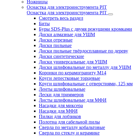
Ножницы
Оснастка для электроинструмента PIT
Оснастка для электроинструмента PIT
Смотреть весь раздел
Биты
Буры SDS-Plus c двумя режущими кромками
Диски алмазные для УШМ
Диски отрезные
Диски пильные
Диски пильные твёрдосплавные по дереву
Диски синтетические
Диски универсальные для УШМ
Диски шлифовальные по металлу для УШМ
Коронки по керамограниту M14
Круги лепестковые торцевые
Круги шлифовальные с отверстиями, 125 мм
Ленты шлифовальные
Лески для триммеров
Листы шлифовальные для МФИ
Насадки для миксера
Насадки для МФИ
Пилки для лобзиков
Полотна для сабельной пилы
Сверла по металлу кобальтовые
Сверла по стеклу и керамике