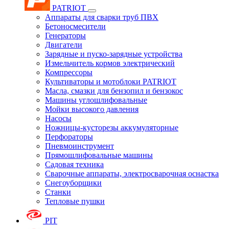
PATRIOT
Аппараты для сварки труб ПВХ
Бетоносмесители
Генераторы
Двигатели
Зарядные и пуско-зарядные устройства
Измельчитель кормов электрический
Компрессоры
Культиваторы и мотоблоки PATRIOT
Масла, смазки для бензопил и бензокос
Машины углошлифовальные
Мойки высокого давления
Насосы
Ножницы-кусторезы аккумуляторные
Перфораторы
Пневмоинструмент
Прямошлифовальные машины
Садовая техника
Сварочные аппараты, электросварочная оснастка
Снегоуборщики
Станки
Тепловые пушки
PIT