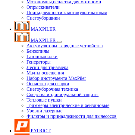
Мотопомпы,оснастка для мотопомп
Опрыскиватели
Принадлежности к мотокультиваторам
Снегоуборщики
MAXPILER
MAXPILER
Аккумуляторы, зарядные устройства
Бензопилы
Газонокосилки
Генераторы
Лески для триммера
Мачты освещения
Набор инструмента MaxPiler
Оснастка для сварки
Снегоуборочная техника
Средства индивидуальной защиты
Тепловые пушки
Триммеры электрические и бензиновые
Уровни лазерные
Фильтры и принадлежности для пылесосов
PATRIOT