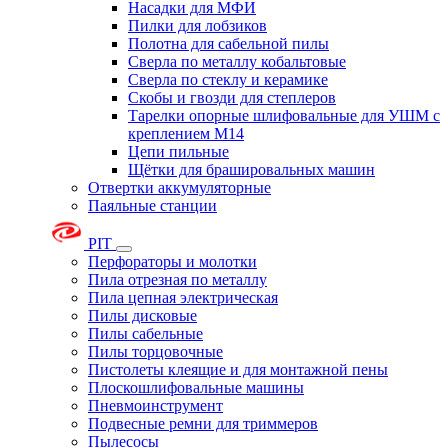
Насадки для МФИ
Пилки для лобзиков
Полотна для сабельной пилы
Сверла по металлу кобальтовые
Сверла по стеклу и керамике
Скобы и гвозди для степлеров
Тарелки опорные шлифовальные для УШМ с
креплением М14
Цепи пильные
Щётки для брашировальных машин
Отвертки аккумуляторные
Паяльные станции
PIT
Перфораторы и молотки
Пила отрезная по металлу
Пила цепная электрическая
Пилы дисковые
Пилы сабельные
Пилы торцовочные
Пистолеты клеящие и для монтажной пены
Плоскошлифовальные машины
Пневмоинструмент
Подвесные ремни для триммеров
Пылесосы