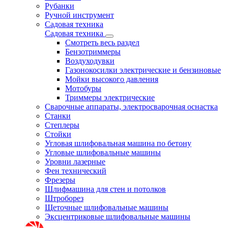
Рубанки
Ручной инструмент
Садовая техника
Садовая техника
Смотреть весь раздел
Бензотриммеры
Воздуходувки
Газонокосилки электрические и бензиновые
Мойки высокого давления
Мотобуры
Триммеры электрические
Сварочные аппараты, электросварочная оснастка
Станки
Степлеры
Стойки
Угловая шлифовальная машина по бетону
Угловые шлифовальные машины
Уровни лазерные
Фен технический
Фрезеры
Шлифмашина для стен и потолков
Штроборез
Щеточные шлифовальные машины
Эксцентриковые шлифовальные машины