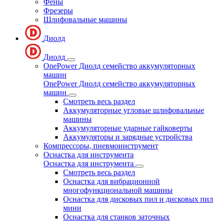
Фены
Фрезеры
Шлифовальные машины
Диолд
Диолд
OnePower Диолд семейство аккумуляторных
машин
OnePower Диолд семейство аккумуляторных
машин
Смотреть весь раздел
Аккумуляторные угловые шлифовальные
машины
Аккумуляторные ударные гайковерты
Аккумуляторы и зарядные устройства
Компрессоры, пневмоинструмент
Оснастка для инструмента
Оснастка для инструмента
Смотреть весь раздел
Оснастка для вибрационной
многофункциональной машины
Оснастка для дисковых пил и дисковых пил
мини
Оснастка для станков заточных