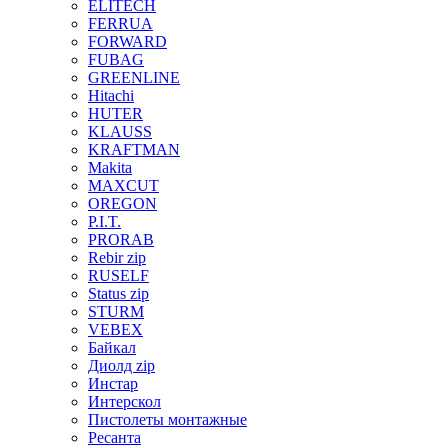
ELITECH
FERRUA
FORWARD
FUBAG
GREENLINE
Hitachi
HUTER
KLAUSS
KRAFTMAN
Makita
MAXCUT
OREGON
P.I.T.
PRORAB
Rebir zip
RUSELF
Status zip
STURM
VEBEX
Байкал
Диолд zip
Инстар
Интерскол
Пистолеты монтажные
Ресанта