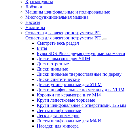
Краскопульты
Лобзики
Машины шлифовальные и полировальные
Многофункциональная машина
Насосы
Ножницы
Оснастка для электроинструмента PIT
Оснастка для электроинструмента PIT
Смотреть весь раздел
Биты
Буры SDS-Plus c двумя режущими кромками
Диски алмазные для УШМ
Диски отрезные
Диски пильные
Диски пильные твёрдосплавные по дереву
Диски синтетические
Диски универсальные для УШМ
Диски шлифовальные по металлу для УШМ
Коронки по керамограниту M14
Круги лепестковые торцевые
Круги шлифовальные с отверстиями, 125 мм
Ленты шлифовальные
Лески для триммеров
Листы шлифовальные для МФИ
Насадки для миксера