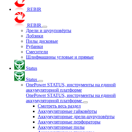
REBIR
REBIR
Дрели и шуруповёрты
Лобзики
Пилы дисковые
Рубанки
Смесители
Шлифмашины угловые и прямые
Status
Status
OnePower STATUS, инструменты на единой
аккумуляторной платформе
OnePower STATUS, инструменты на единой
аккумуляторной платформе
Смотреть весь раздел
Аккумуляторные гайковёрты
Аккумуляторные дрели-шуруповёрты
Аккумуляторные перфораторы
Аккумуляторные пилы