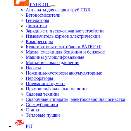
PATRIOT
Аппараты для сварки труб ПВХ
Бетоносмесители
Генераторы
Двигатели
Зарядные и пуско-зарядные устройства
Измельчитель кормов электрический
Компрессоры
Культиваторы и мотоблоки PATRIOT
Масла, смазки для бензопил и бензокос
Машины углошлифовальные
Мойки высокого давления
Насосы
Ножницы-кусторезы аккумуляторные
Перфораторы
Пневмоинструмент
Прямошлифовальные машины
Садовая техника
Сварочные аппараты, электросварочная оснастка
Снегоуборщики
Станки
Тепловые пушки
PIT