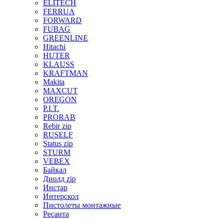
ELITECH
FERRUA
FORWARD
FUBAG
GREENLINE
Hitachi
HUTER
KLAUSS
KRAFTMAN
Makita
MAXCUT
OREGON
P.I.T.
PRORAB
Rebir zip
RUSELF
Status zip
STURM
VEBEX
Байкал
Диолд zip
Инстар
Интерскол
Пистолеты монтажные
Ресанта