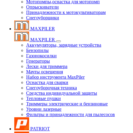
Мотопомпы,оснастка для мотопомп
Опрыскиватели
Принадлежности к мотокультиваторам
Снегоуборщики
MAXPILER
MAXPILER
Аккумуляторы, зарядные устройства
Бензопилы
Газонокосилки
Генераторы
Лески для триммера
Мачты освещения
Набор инструмента MaxPiler
Оснастка для сварки
Снегоуборочная техника
Средства индивидуальной защиты
Тепловые пушки
Триммеры электрические и бензиновые
Уровни лазерные
Фильтры и принадлежности для пылесосов
PATRIOT