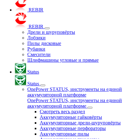
REBIR
REBIR
Дрели и шуруповёрты
Лобзики
Пилы дисковые
Рубанки
Смесители
Шлифмашины угловые и прямые
Status
Status
OnePower STATUS, инструменты на единой
аккумуляторной платформе
OnePower STATUS, инструменты на единой
аккумуляторной платформе
Смотреть весь раздел
Аккумуляторные гайковёрты
Аккумуляторные дрели-шуруповёрты
Аккумуляторные перфораторы
Аккумуляторные пилы