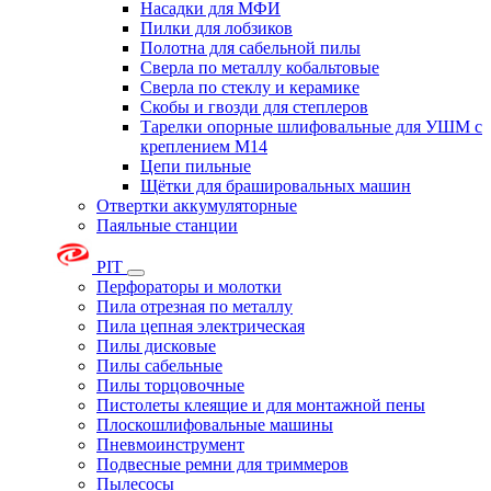
Насадки для МФИ
Пилки для лобзиков
Полотна для сабельной пилы
Сверла по металлу кобальтовые
Сверла по стеклу и керамике
Скобы и гвозди для степлеров
Тарелки опорные шлифовальные для УШМ с
креплением М14
Цепи пильные
Щётки для брашировальных машин
Отвертки аккумуляторные
Паяльные станции
PIT
Перфораторы и молотки
Пила отрезная по металлу
Пила цепная электрическая
Пилы дисковые
Пилы сабельные
Пилы торцовочные
Пистолеты клеящие и для монтажной пены
Плоскошлифовальные машины
Пневмоинструмент
Подвесные ремни для триммеров
Пылесосы