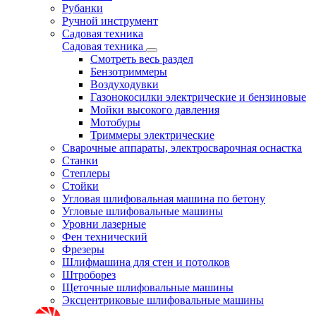
Рубанки
Ручной инструмент
Садовая техника
Садовая техника
Смотреть весь раздел
Бензотриммеры
Воздуходувки
Газонокосилки электрические и бензиновые
Мойки высокого давления
Мотобуры
Триммеры электрические
Сварочные аппараты, электросварочная оснастка
Станки
Степлеры
Стойки
Угловая шлифовальная машина по бетону
Угловые шлифовальные машины
Уровни лазерные
Фен технический
Фрезеры
Шлифмашина для стен и потолков
Штроборез
Щеточные шлифовальные машины
Эксцентриковые шлифовальные машины