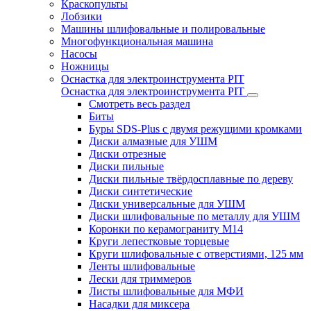
Краскопульты
Лобзики
Машины шлифовальные и полировальные
Многофункциональная машина
Насосы
Ножницы
Оснастка для электроинструмента PIT
Оснастка для электроинструмента PIT
Смотреть весь раздел
Биты
Буры SDS-Plus c двумя режущими кромками
Диски алмазные для УШМ
Диски отрезные
Диски пильные
Диски пильные твёрдосплавные по дереву
Диски синтетические
Диски универсальные для УШМ
Диски шлифовальные по металлу для УШМ
Коронки по керамограниту M14
Круги лепестковые торцевые
Круги шлифовальные с отверстиями, 125 мм
Ленты шлифовальные
Лески для триммеров
Листы шлифовальные для МФИ
Насадки для миксера