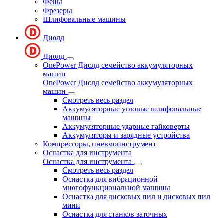
Фены
Фрезеры
Шлифовальные машины
Диолд
Диолд
OnePower Диолд семейство аккумуляторных
машин
OnePower Диолд семейство аккумуляторных
машин
Смотреть весь раздел
Аккумуляторные угловые шлифовальные
машины
Аккумуляторные ударные гайковерты
Аккумуляторы и зарядные устройства
Компрессоры, пневмоинструмент
Оснастка для инструмента
Оснастка для инструмента
Смотреть весь раздел
Оснастка для вибрационной
многофункциональной машины
Оснастка для дисковых пил и дисковых пил
мини
Оснастка для станков заточных