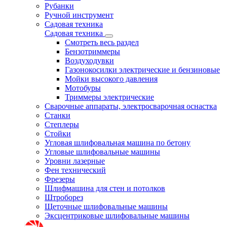
Рубанки
Ручной инструмент
Садовая техника
Садовая техника
Смотреть весь раздел
Бензотриммеры
Воздуходувки
Газонокосилки электрические и бензиновые
Мойки высокого давления
Мотобуры
Триммеры электрические
Сварочные аппараты, электросварочная оснастка
Станки
Степлеры
Стойки
Угловая шлифовальная машина по бетону
Угловые шлифовальные машины
Уровни лазерные
Фен технический
Фрезеры
Шлифмашина для стен и потолков
Штроборез
Щеточные шлифовальные машины
Эксцентриковые шлифовальные машины