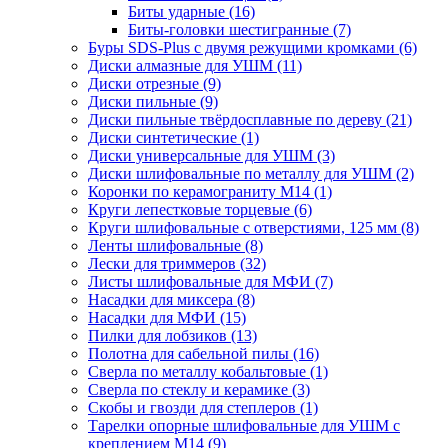
Биты ударные
(16)
Биты-головки шестигранные
(7)
Буры SDS-Plus c двумя режущими кромками
(6)
Диски алмазные для УШМ
(11)
Диски отрезные
(9)
Диски пильные
(9)
Диски пильные твёрдосплавные по дереву
(21)
Диски синтетические
(1)
Диски универсальные для УШМ
(3)
Диски шлифовальные по металлу для УШМ
(2)
Коронки по керамограниту M14
(1)
Круги лепестковые торцевые
(6)
Круги шлифовальные с отверстиями, 125 мм
(8)
Ленты шлифовальные
(8)
Лески для триммеров
(32)
Листы шлифовальные для МФИ
(7)
Насадки для миксера
(8)
Насадки для МФИ
(15)
Пилки для лобзиков
(13)
Полотна для сабельной пилы
(16)
Сверла по металлу кобальтовые
(1)
Сверла по стеклу и керамике
(3)
Скобы и гвозди для степлеров
(1)
Тарелки опорные шлифовальные для УШМ с
креплением М14
(9)