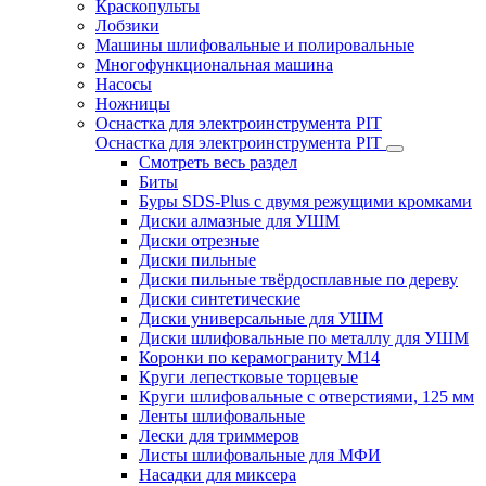
Краскопульты
Лобзики
Машины шлифовальные и полировальные
Многофункциональная машина
Насосы
Ножницы
Оснастка для электроинструмента PIT
Оснастка для электроинструмента PIT
Смотреть весь раздел
Биты
Буры SDS-Plus c двумя режущими кромками
Диски алмазные для УШМ
Диски отрезные
Диски пильные
Диски пильные твёрдосплавные по дереву
Диски синтетические
Диски универсальные для УШМ
Диски шлифовальные по металлу для УШМ
Коронки по керамограниту M14
Круги лепестковые торцевые
Круги шлифовальные с отверстиями, 125 мм
Ленты шлифовальные
Лески для триммеров
Листы шлифовальные для МФИ
Насадки для миксера