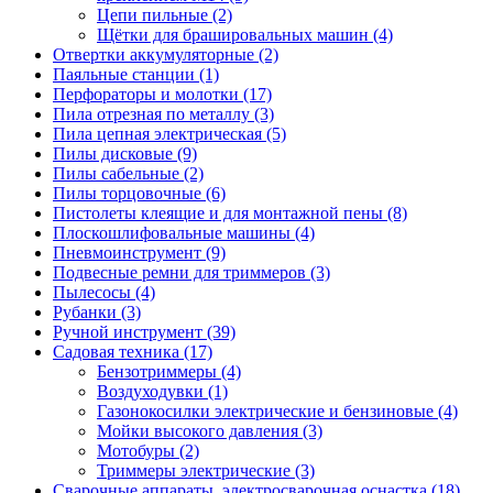
Цепи пильные
(2)
Щётки для брашировальных машин
(4)
Отвертки аккумуляторные
(2)
Паяльные станции
(1)
Перфораторы и молотки
(17)
Пила отрезная по металлу
(3)
Пила цепная электрическая
(5)
Пилы дисковые
(9)
Пилы сабельные
(2)
Пилы торцовочные
(6)
Пистолеты клеящие и для монтажной пены
(8)
Плоскошлифовальные машины
(4)
Пневмоинструмент
(9)
Подвесные ремни для триммеров
(3)
Пылесосы
(4)
Рубанки
(3)
Ручной инструмент
(39)
Садовая техника
(17)
Бензотриммеры
(4)
Воздуходувки
(1)
Газонокосилки электрические и бензиновые
(4)
Мойки высокого давления
(3)
Мотобуры
(2)
Триммеры электрические
(3)
Сварочные аппараты, электросварочная оснастка
(18)