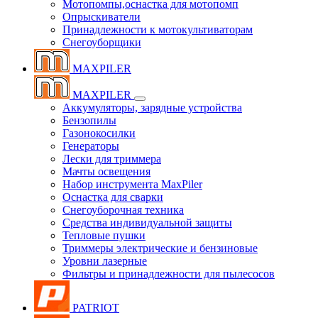
Мотопомпы,оснастка для мотопомп
Опрыскиватели
Принадлежности к мотокультиваторам
Снегоуборщики
MAXPILER
MAXPILER
Аккумуляторы, зарядные устройства
Бензопилы
Газонокосилки
Генераторы
Лески для триммера
Мачты освещения
Набор инструмента MaxPiler
Оснастка для сварки
Снегоуборочная техника
Средства индивидуальной защиты
Тепловые пушки
Триммеры электрические и бензиновые
Уровни лазерные
Фильтры и принадлежности для пылесосов
PATRIOT