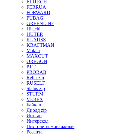
ELITECH
FERRUA
FORWARD
FUBAG
GREENLINE
Hitachi
HUTER
KLAUSS
KRAFTMAN
Makita
MAXCUT
OREGON
P.I.T.
PRORAB
Rebir zip
RUSELF
Status zip
STURM
VEBEX
Байкал
Диолд zip
Инстар
Интерскол
Пистолеты монтажные
Ресанта