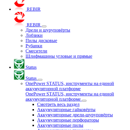
REBIR
REBIR
Дрели и шуруповёрты
Лобзики
Пилы дисковые
Рубанки
Смесители
Шлифмашины угловые и прямые
Status
Status
OnePower STATUS, инструменты на единой
аккумуляторной платформе
OnePower STATUS, инструменты на единой
аккумуляторной платформе
Смотреть весь раздел
Аккумуляторные гайковёрты
Аккумуляторные дрели-шуруповёрты
Аккумуляторные перфораторы
Аккумуляторные пилы