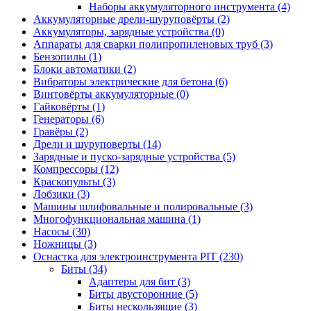
Наборы аккумуляторного инструмента
(4)
Аккумуляторные дрели-шуруповёрты
(2)
Аккумуляторы, зарядные устройства
(0)
Аппараты для сварки полипропиленовых труб
(3)
Бензопилы
(1)
Блоки автоматики
(2)
Вибраторы электрические для бетона
(6)
Винтовёрты аккумуляторные
(0)
Гайковёрты
(1)
Генераторы
(6)
Гравёры
(2)
Дрели и шуруповерты
(14)
Зарядные и пуско-зарядные устройства
(5)
Компрессоры
(12)
Краскопульты
(3)
Лобзики
(3)
Машины шлифовальные и полировальные
(3)
Многофункциональная машина
(1)
Насосы
(30)
Ножницы
(3)
Оснастка для электроинструмента PIT
(230)
Биты
(34)
Адаптеры для бит
(3)
Биты двусторонние
(5)
Биты нескользящие
(3)