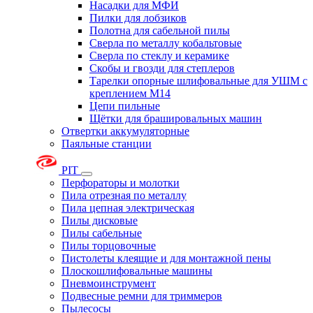
Насадки для МФИ
Пилки для лобзиков
Полотна для сабельной пилы
Сверла по металлу кобальтовые
Сверла по стеклу и керамике
Скобы и гвозди для степлеров
Тарелки опорные шлифовальные для УШМ с
креплением М14
Цепи пильные
Щётки для брашировальных машин
Отвертки аккумуляторные
Паяльные станции
PIT
Перфораторы и молотки
Пила отрезная по металлу
Пила цепная электрическая
Пилы дисковые
Пилы сабельные
Пилы торцовочные
Пистолеты клеящие и для монтажной пены
Плоскошлифовальные машины
Пневмоинструмент
Подвесные ремни для триммеров
Пылесосы