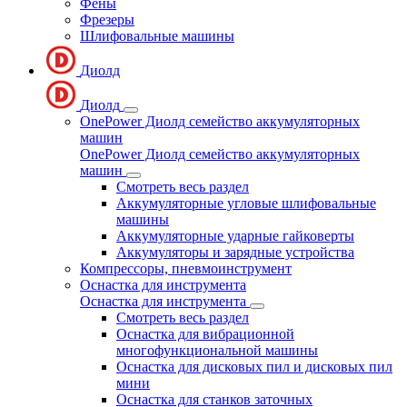
Фены
Фрезеры
Шлифовальные машины
Диолд
Диолд
OnePower Диолд семейство аккумуляторных
машин
OnePower Диолд семейство аккумуляторных
машин
Смотреть весь раздел
Аккумуляторные угловые шлифовальные
машины
Аккумуляторные ударные гайковерты
Аккумуляторы и зарядные устройства
Компрессоры, пневмоинструмент
Оснастка для инструмента
Оснастка для инструмента
Смотреть весь раздел
Оснастка для вибрационной
многофункциональной машины
Оснастка для дисковых пил и дисковых пил
мини
Оснастка для станков заточных