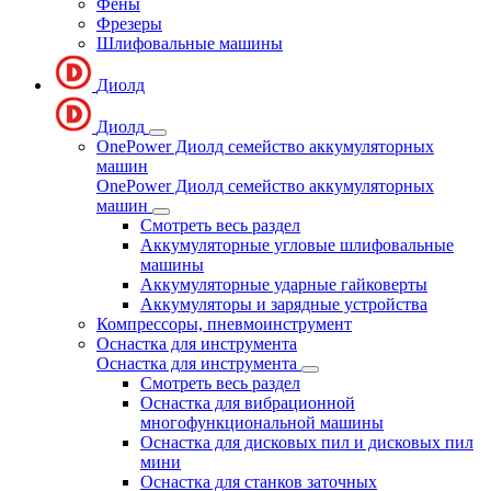
Фены
Фрезеры
Шлифовальные машины
Диолд
Диолд
OnePower Диолд семейство аккумуляторных
машин
OnePower Диолд семейство аккумуляторных
машин
Смотреть весь раздел
Аккумуляторные угловые шлифовальные
машины
Аккумуляторные ударные гайковерты
Аккумуляторы и зарядные устройства
Компрессоры, пневмоинструмент
Оснастка для инструмента
Оснастка для инструмента
Смотреть весь раздел
Оснастка для вибрационной
многофункциональной машины
Оснастка для дисковых пил и дисковых пил
мини
Оснастка для станков заточных