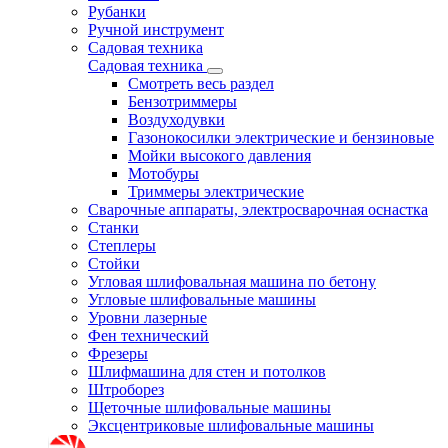
Рубанки
Ручной инструмент
Садовая техника
Садовая техника
Смотреть весь раздел
Бензотриммеры
Воздуходувки
Газонокосилки электрические и бензиновые
Мойки высокого давления
Мотобуры
Триммеры электрические
Сварочные аппараты, электросварочная оснастка
Станки
Степлеры
Стойки
Угловая шлифовальная машина по бетону
Угловые шлифовальные машины
Уровни лазерные
Фен технический
Фрезеры
Шлифмашина для стен и потолков
Штроборез
Щеточные шлифовальные машины
Эксцентриковые шлифовальные машины