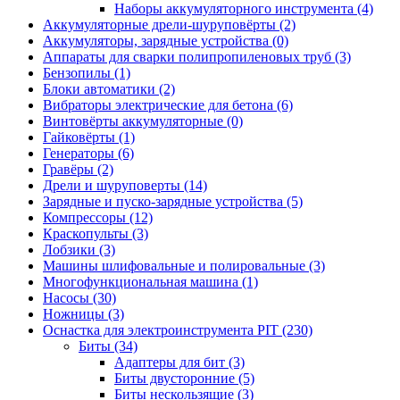
Наборы аккумуляторного инструмента
(4)
Аккумуляторные дрели-шуруповёрты
(2)
Аккумуляторы, зарядные устройства
(0)
Аппараты для сварки полипропиленовых труб
(3)
Бензопилы
(1)
Блоки автоматики
(2)
Вибраторы электрические для бетона
(6)
Винтовёрты аккумуляторные
(0)
Гайковёрты
(1)
Генераторы
(6)
Гравёры
(2)
Дрели и шуруповерты
(14)
Зарядные и пуско-зарядные устройства
(5)
Компрессоры
(12)
Краскопульты
(3)
Лобзики
(3)
Машины шлифовальные и полировальные
(3)
Многофункциональная машина
(1)
Насосы
(30)
Ножницы
(3)
Оснастка для электроинструмента PIT
(230)
Биты
(34)
Адаптеры для бит
(3)
Биты двусторонние
(5)
Биты нескользящие
(3)