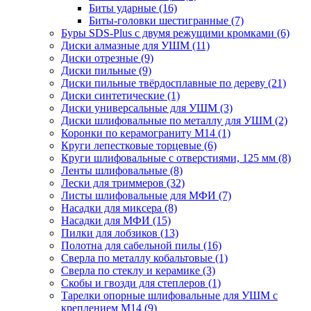
Биты ударные
(16)
Биты-головки шестигранные
(7)
Буры SDS-Plus c двумя режущими кромками
(6)
Диски алмазные для УШМ
(11)
Диски отрезные
(9)
Диски пильные
(9)
Диски пильные твёрдосплавные по дереву
(21)
Диски синтетические
(1)
Диски универсальные для УШМ
(3)
Диски шлифовальные по металлу для УШМ
(2)
Коронки по керамограниту M14
(1)
Круги лепестковые торцевые
(6)
Круги шлифовальные с отверстиями, 125 мм
(8)
Ленты шлифовальные
(8)
Лески для триммеров
(32)
Листы шлифовальные для МФИ
(7)
Насадки для миксера
(8)
Насадки для МФИ
(15)
Пилки для лобзиков
(13)
Полотна для сабельной пилы
(16)
Сверла по металлу кобальтовые
(1)
Сверла по стеклу и керамике
(3)
Скобы и гвозди для степлеров
(1)
Тарелки опорные шлифовальные для УШМ с
креплением М14
(9)