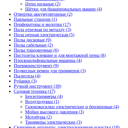
Цепи пильные
(2)
Щётки для брашировальных машин
(4)
Отвертки аккумуляторные
(2)
Паяльные станции
(1)
Перфораторы и молотки
(17)
Пила отрезная по металлу
(3)
Пила цепная электрическая
(5)
Пилы дисковые
(9)
Пилы сабельные
(2)
Пилы торцовочные
(6)
Пистолеты клеящие и для монтажной пены
(8)
Плоскошлифовальные машины
(4)
Пневмоинструмент
(9)
Подвесные ремни для триммеров
(3)
Пылесосы
(4)
Рубанки
(3)
Ручной инструмент
(39)
Садовая техника
(17)
Бензотриммеры
(4)
Воздуходувки
(1)
Газонокосилки электрические и бензиновые
(4)
Мойки высокого давления
(3)
Мотобуры
(2)
Триммеры электрические
(3)
Сварочные аппараты, электросварочная оснастка
(18)