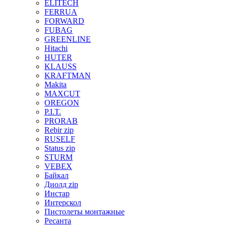
ELITECH
FERRUA
FORWARD
FUBAG
GREENLINE
Hitachi
HUTER
KLAUSS
KRAFTMAN
Makita
MAXCUT
OREGON
P.I.T.
PRORAB
Rebir zip
RUSELF
Status zip
STURM
VEBEX
Байкал
Диолд zip
Инстар
Интерскол
Пистолеты монтажные
Ресанта