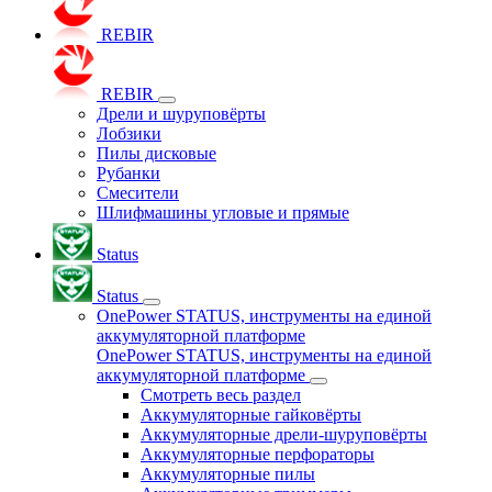
REBIR
REBIR
Дрели и шуруповёрты
Лобзики
Пилы дисковые
Рубанки
Смесители
Шлифмашины угловые и прямые
Status
Status
OnePower STATUS, инструменты на единой
аккумуляторной платформе
OnePower STATUS, инструменты на единой
аккумуляторной платформе
Смотреть весь раздел
Аккумуляторные гайковёрты
Аккумуляторные дрели-шуруповёрты
Аккумуляторные перфораторы
Аккумуляторные пилы