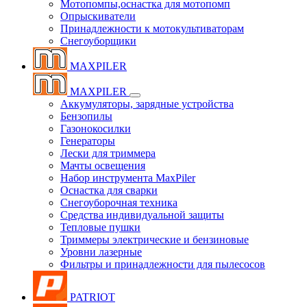
Мотопомпы,оснастка для мотопомп
Опрыскиватели
Принадлежности к мотокультиваторам
Снегоуборщики
MAXPILER
MAXPILER
Аккумуляторы, зарядные устройства
Бензопилы
Газонокосилки
Генераторы
Лески для триммера
Мачты освещения
Набор инструмента MaxPiler
Оснастка для сварки
Снегоуборочная техника
Средства индивидуальной защиты
Тепловые пушки
Триммеры электрические и бензиновые
Уровни лазерные
Фильтры и принадлежности для пылесосов
PATRIOT