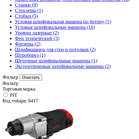
Станки
(9)
Степлеры
(1)
Стойки
(5)
Угловая шлифовальная машина по бетону
(1)
Угловые шлифовальные машины
(16)
Уровни лазерные
(2)
Фен технический
(3)
Фрезеры
(2)
Шлифмашина для стен и потолков
(2)
Штроборез
(1)
Щеточные шлифовальные машины
(1)
Эксцентриковые шлифовальные машины
(2)
Фильтр
Фильтр
Торговая марка
PIT
Код товара: 8417