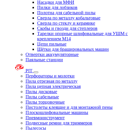
Насадки для МФИ
Пилки для лобзиков
Полотна для сабельной пилы
Сверла по металлу кобальтовые
Сверла по стеклу и керамике
Скобы и гвозди для степлеров
Тарелки опорные шлифовальные для УШМ с
креплением М14
Цепи пильные
Щётки для брашировальных машин
Отвертки аккумуляторные
Паяльные станции
PIT
Перфораторы и молотки
Пила отрезная по металлу
Пила цепная электрическая
Пилы дисковые
Пилы сабельные
Пилы торцовочные
Пистолеты клеящие и для монтажной пены
Плоскошлифовальные машины
Пневмоинструмент
Подвесные ремни для триммеров
Пылесосы