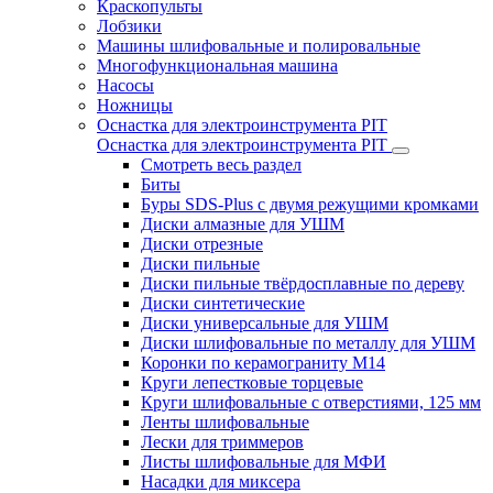
Краскопульты
Лобзики
Машины шлифовальные и полировальные
Многофункциональная машина
Насосы
Ножницы
Оснастка для электроинструмента PIT
Оснастка для электроинструмента PIT
Смотреть весь раздел
Биты
Буры SDS-Plus c двумя режущими кромками
Диски алмазные для УШМ
Диски отрезные
Диски пильные
Диски пильные твёрдосплавные по дереву
Диски синтетические
Диски универсальные для УШМ
Диски шлифовальные по металлу для УШМ
Коронки по керамограниту M14
Круги лепестковые торцевые
Круги шлифовальные с отверстиями, 125 мм
Ленты шлифовальные
Лески для триммеров
Листы шлифовальные для МФИ
Насадки для миксера