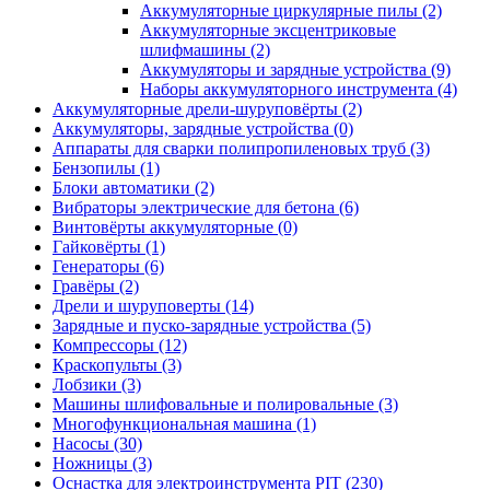
Аккумуляторные циркулярные пилы
(2)
Аккумуляторные эксцентриковые
шлифмашины
(2)
Аккумуляторы и зарядные устройства
(9)
Наборы аккумуляторного инструмента
(4)
Аккумуляторные дрели-шуруповёрты
(2)
Аккумуляторы, зарядные устройства
(0)
Аппараты для сварки полипропиленовых труб
(3)
Бензопилы
(1)
Блоки автоматики
(2)
Вибраторы электрические для бетона
(6)
Винтовёрты аккумуляторные
(0)
Гайковёрты
(1)
Генераторы
(6)
Гравёры
(2)
Дрели и шуруповерты
(14)
Зарядные и пуско-зарядные устройства
(5)
Компрессоры
(12)
Краскопульты
(3)
Лобзики
(3)
Машины шлифовальные и полировальные
(3)
Многофункциональная машина
(1)
Насосы
(30)
Ножницы
(3)
Оснастка для электроинструмента PIT
(230)