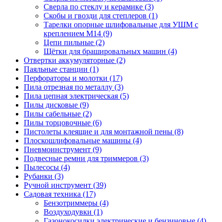
Сверла по стеклу и керамике
(3)
Скобы и гвозди для степлеров
(1)
Тарелки опорные шлифовальные для УШМ с
креплением М14
(9)
Цепи пильные
(2)
Щётки для брашировальных машин
(4)
Отвертки аккумуляторные
(2)
Паяльные станции
(1)
Перфораторы и молотки
(17)
Пила отрезная по металлу
(3)
Пила цепная электрическая
(5)
Пилы дисковые
(9)
Пилы сабельные
(2)
Пилы торцовочные
(6)
Пистолеты клеящие и для монтажной пены
(8)
Плоскошлифовальные машины
(4)
Пневмоинструмент
(9)
Подвесные ремни для триммеров
(3)
Пылесосы
(4)
Рубанки
(3)
Ручной инструмент
(39)
Садовая техника
(17)
Бензотриммеры
(4)
Воздуходувки
(1)
Газонокосилки электрические и бензиновые
(4)