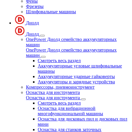
Фены
Фрезеры
Шлифовальные машины
Диолд
Диолд
OnePower Диолд семейство аккумуляторных
машин
OnePower Диолд семейство аккумуляторных
машин
Смотреть весь раздел
Аккумуляторные угловые шлифовальные
машины
Аккумуляторные ударные гайковерты
Аккумуляторы и зарядные устройства
Компрессоры, пневмоинструмент
Оснастка для инструмента
Оснастка для инструмента
Смотреть весь раздел
Оснастка для вибрационной
многофункциональной машины
Оснастка для дисковых пил и дисковых пил
мини
Оснастка для станков заточных