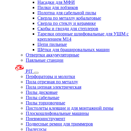
Насадки для МФИ
Пилки для лобзиков
Полотна для сабельной пилы
Сверла по металлу кобальтовые
Сверла по стеклу и керамике
Скобы и гвозди для степлеров
Тарелки опорные шлифовальные для УШМ с
креплением М14
Цепи пильные
Щётки для брашировальных машин
Отвертки аккумуляторные
Паяльные станции
PIT
Перфораторы и молотки
Пила отрезная по металлу
Пила цепная электрическая
Пилы дисковые
Пилы сабельные
Пилы торцовочные
Пистолеты клеящие и для монтажной пены
Плоскошлифовальные машины
Пневмоинструмент
Подвесные ремни для триммеров
Пылесосы