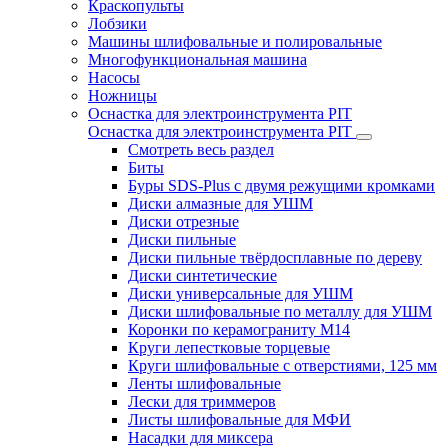
Краскопульты
Лобзики
Машины шлифовальные и полировальные
Многофункциональная машина
Насосы
Ножницы
Оснастка для электроинструмента PIT
Оснастка для электроинструмента PIT
Смотреть весь раздел
Биты
Буры SDS-Plus c двумя режущими кромками
Диски алмазные для УШМ
Диски отрезные
Диски пильные
Диски пильные твёрдосплавные по дереву
Диски синтетические
Диски универсальные для УШМ
Диски шлифовальные по металлу для УШМ
Коронки по керамограниту M14
Круги лепестковые торцевые
Круги шлифовальные с отверстиями, 125 мм
Ленты шлифовальные
Лески для триммеров
Листы шлифовальные для МФИ
Насадки для миксера