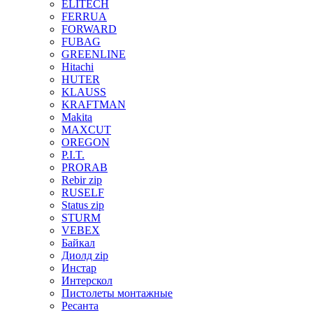
ELITECH
FERRUA
FORWARD
FUBAG
GREENLINE
Hitachi
HUTER
KLAUSS
KRAFTMAN
Makita
MAXCUT
OREGON
P.I.T.
PRORAB
Rebir zip
RUSELF
Status zip
STURM
VEBEX
Байкал
Диолд zip
Инстар
Интерскол
Пистолеты монтажные
Ресанта