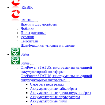
REBIR
REBIR
Дрели и шуруповёрты
Лобзики
Пилы дисковые
Рубанки
Смесители
Шлифмашины угловые и прямые
Status
Status
OnePower STATUS, инструменты на единой
аккумуляторной платформе
OnePower STATUS, инструменты на единой
аккумуляторной платформе
Смотреть весь раздел
Аккумуляторные гайковёрты
Аккумуляторные дрели-шуруповёрты
Аккумуляторные перфораторы
Аккумуляторные пилы