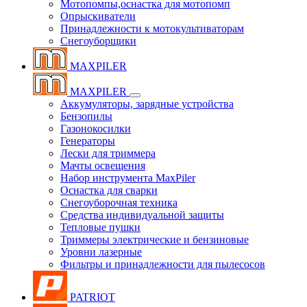
Мотопомпы,оснастка для мотопомп
Опрыскиватели
Принадлежности к мотокультиваторам
Снегоуборщики
MAXPILER
MAXPILER
Аккумуляторы, зарядные устройства
Бензопилы
Газонокосилки
Генераторы
Лески для триммера
Мачты освещения
Набор инструмента MaxPiler
Оснастка для сварки
Снегоуборочная техника
Средства индивидуальной защиты
Тепловые пушки
Триммеры электрические и бензиновые
Уровни лазерные
Фильтры и принадлежности для пылесосов
PATRIOT