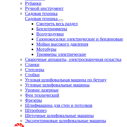
Рубанки
Ручной инструмент
Садовая техника
Садовая техника
Смотреть весь раздел
Бензотриммеры
Воздуходувки
Газонокосилки электрические и бензиновые
Мойки высокого давления
Мотобуры
Триммеры электрические
Сварочные аппараты, электросварочная оснастка
Станки
Степлеры
Стойки
Угловая шлифовальная машина по бетону
Угловые шлифовальные машины
Уровни лазерные
Фен технический
Фрезеры
Шлифмашина для стен и потолков
Штроборез
Щеточные шлифовальные машины
Эксцентриковые шлифовальные машины