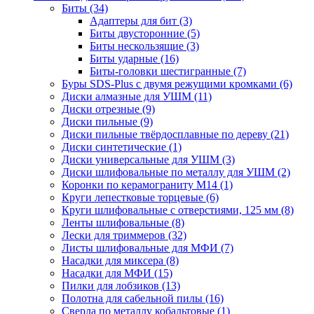
Биты
(34)
Адаптеры для бит
(3)
Биты двусторонние
(5)
Биты нескользящие
(3)
Биты ударные
(16)
Биты-головки шестигранные
(7)
Буры SDS-Plus c двумя режущими кромками
(6)
Диски алмазные для УШМ
(11)
Диски отрезные
(9)
Диски пильные
(9)
Диски пильные твёрдосплавные по дереву
(21)
Диски синтетические
(1)
Диски универсальные для УШМ
(3)
Диски шлифовальные по металлу для УШМ
(2)
Коронки по керамограниту M14
(1)
Круги лепестковые торцевые
(6)
Круги шлифовальные с отверстиями, 125 мм
(8)
Ленты шлифовальные
(8)
Лески для триммеров
(32)
Листы шлифовальные для МФИ
(7)
Насадки для миксера
(8)
Насадки для МФИ
(15)
Пилки для лобзиков
(13)
Полотна для сабельной пилы
(16)
Сверла по металлу кобальтовые
(1)