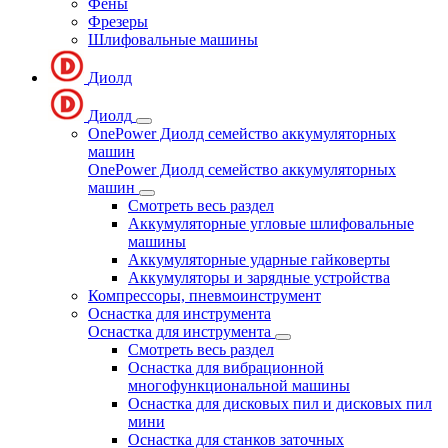
Фены
Фрезеры
Шлифовальные машины
Диолд
Диолд
OnePower Диолд семейство аккумуляторных
машин
OnePower Диолд семейство аккумуляторных
машин
Смотреть весь раздел
Аккумуляторные угловые шлифовальные
машины
Аккумуляторные ударные гайковерты
Аккумуляторы и зарядные устройства
Компрессоры, пневмоинструмент
Оснастка для инструмента
Оснастка для инструмента
Смотреть весь раздел
Оснастка для вибрационной
многофункциональной машины
Оснастка для дисковых пил и дисковых пил
мини
Оснастка для станков заточных