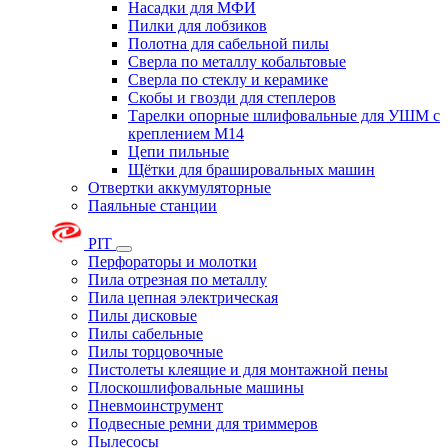
Насадки для МФИ
Пилки для лобзиков
Полотна для сабельной пилы
Сверла по металлу кобальтовые
Сверла по стеклу и керамике
Скобы и гвозди для степлеров
Тарелки опорные шлифовальные для УШМ с
креплением М14
Цепи пильные
Щётки для брашировальных машин
Отвертки аккумуляторные
Паяльные станции
PIT
Перфораторы и молотки
Пила отрезная по металлу
Пила цепная электрическая
Пилы дисковые
Пилы сабельные
Пилы торцовочные
Пистолеты клеящие и для монтажной пены
Плоскошлифовальные машины
Пневмоинструмент
Подвесные ремни для триммеров
Пылесосы