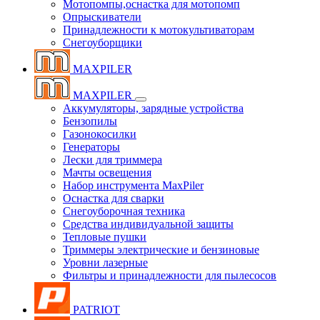
Мотопомпы,оснастка для мотопомп
Опрыскиватели
Принадлежности к мотокультиваторам
Снегоуборщики
MAXPILER
MAXPILER
Аккумуляторы, зарядные устройства
Бензопилы
Газонокосилки
Генераторы
Лески для триммера
Мачты освещения
Набор инструмента MaxPiler
Оснастка для сварки
Снегоуборочная техника
Средства индивидуальной защиты
Тепловые пушки
Триммеры электрические и бензиновые
Уровни лазерные
Фильтры и принадлежности для пылесосов
PATRIOT