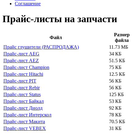
Соглашение
Прайс-листы на запчасти
Размер
Файл
файла
Прайс глушители (РАСПРОДАЖА)
11.73 МБ
Прайс-лист AEG
34 КБ
Прайс-лист AEZ
51.5 КБ
Прайс-лист Champion
75 КБ
Прайс-лист Hitachi
12.5 КБ
Прайс-лист PIT
56 КБ
Прайс-лист Rebir
56 КБ
Прайс-лист Status
125 КБ
Прайс-лист Байкал
53 КБ
Прайс-лист Диолд
92 КБ
Прайс-лист Интерскол
78 КБ
Прайс-лист Макита
70.5 КБ
Прайс-лист VEBEX
31 КБ