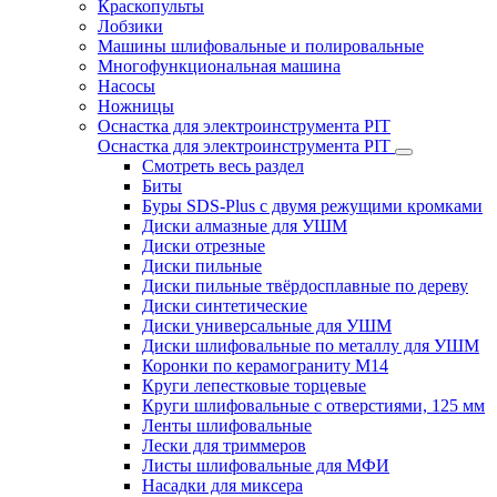
Краскопульты
Лобзики
Машины шлифовальные и полировальные
Многофункциональная машина
Насосы
Ножницы
Оснастка для электроинструмента PIT
Оснастка для электроинструмента PIT
Смотреть весь раздел
Биты
Буры SDS-Plus c двумя режущими кромками
Диски алмазные для УШМ
Диски отрезные
Диски пильные
Диски пильные твёрдосплавные по дереву
Диски синтетические
Диски универсальные для УШМ
Диски шлифовальные по металлу для УШМ
Коронки по керамограниту M14
Круги лепестковые торцевые
Круги шлифовальные с отверстиями, 125 мм
Ленты шлифовальные
Лески для триммеров
Листы шлифовальные для МФИ
Насадки для миксера