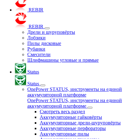
REBIR
REBIR
Дрели и шуруповёрты
Лобзики
Пилы дисковые
Рубанки
Смесители
Шлифмашины угловые и прямые
Status
Status
OnePower STATUS, инструменты на единой
аккумуляторной платформе
OnePower STATUS, инструменты на единой
аккумуляторной платформе
Смотреть весь раздел
Аккумуляторные гайковёрты
Аккумуляторные дрели-шуруповёрты
Аккумуляторные перфораторы
Аккумуляторные пилы