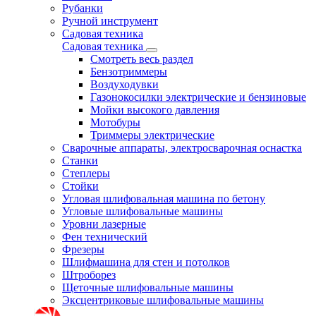
Рубанки
Ручной инструмент
Садовая техника
Садовая техника
Смотреть весь раздел
Бензотриммеры
Воздуходувки
Газонокосилки электрические и бензиновые
Мойки высокого давления
Мотобуры
Триммеры электрические
Сварочные аппараты, электросварочная оснастка
Станки
Степлеры
Стойки
Угловая шлифовальная машина по бетону
Угловые шлифовальные машины
Уровни лазерные
Фен технический
Фрезеры
Шлифмашина для стен и потолков
Штроборез
Щеточные шлифовальные машины
Эксцентриковые шлифовальные машины