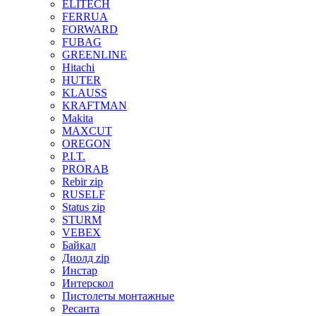
ELITECH
FERRUA
FORWARD
FUBAG
GREENLINE
Hitachi
HUTER
KLAUSS
KRAFTMAN
Makita
MAXCUT
OREGON
P.I.T.
PRORAB
Rebir zip
RUSELF
Status zip
STURM
VEBEX
Байкал
Диолд zip
Инстар
Интерскол
Пистолеты монтажные
Ресанта