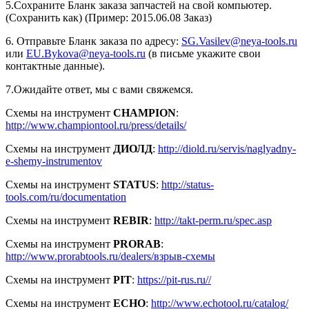
5.Сохраните Бланк заказа запчастей на свой компьютер.
(Сохранить как) (Пример: 2015.06.08 Заказ)
6. Отправьте Бланк заказа по адресу:
SG.Vasilev@neya-tools.ru
или
EU.Bykova@neya-tools.ru
(в письме укажите свои
контактные данные).
7.Ожидайте ответ, мы с вами свяжемся.
Схемы на инструмент
CHAMPION
:
http://www.championtool.ru/press/details/
Схемы на инструмент
ДИОЛД
:
http://diold.ru/servis/naglyadny-
e-shemy-instrumentov
Схемы на инструмент
STATUS
:
http://status-
tools.com/ru/documentation
Схемы на инструмент
REBIR
:
http://takt-perm.ru/spec.asp
Схемы на инструмент
PRORAB
:
http://www.prorabtools.ru/dealers/взрыв-схемы
Схемы на инструмент
PIT
:
https://pit-rus.ru//
Схемы на инструмент
ECHO
:
http://www.echotool.ru/catalog/