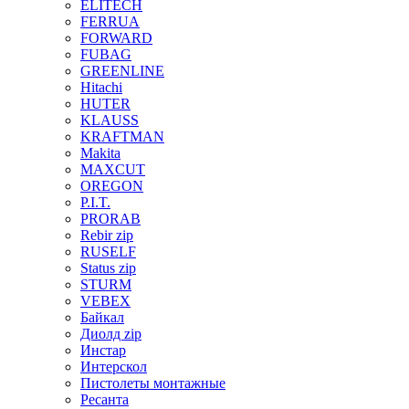
ELITECH
FERRUA
FORWARD
FUBAG
GREENLINE
Hitachi
HUTER
KLAUSS
KRAFTMAN
Makita
MAXCUT
OREGON
P.I.T.
PRORAB
Rebir zip
RUSELF
Status zip
STURM
VEBEX
Байкал
Диолд zip
Инстар
Интерскол
Пистолеты монтажные
Ресанта