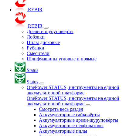
REBIR
REBIR
Дрели и шуруповёрты
Лобзики
Пилы дисковые
Рубанки
Смесители
Шлифмашины угловые и прямые
Status
Status
OnePower STATUS, инструменты на единой
аккумуляторной платформе
OnePower STATUS, инструменты на единой
аккумуляторной платформе
Смотреть весь раздел
Аккумуляторные гайковёрты
Аккумуляторные дрели-шуруповёрты
Аккумуляторные перфораторы
Аккумуляторные пилы