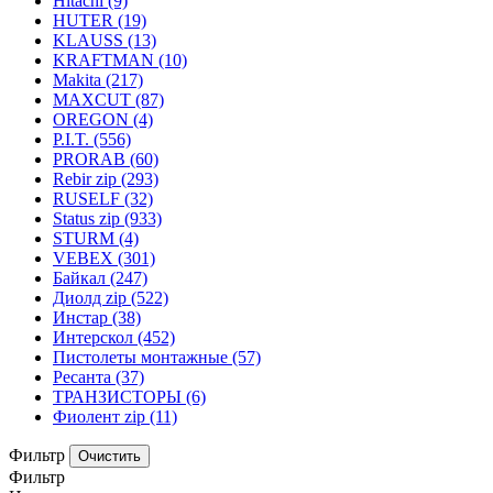
Hitachi
(9)
HUTER
(19)
KLAUSS
(13)
KRAFTMAN
(10)
Makita
(217)
MAXCUT
(87)
OREGON
(4)
P.I.T.
(556)
PRORAB
(60)
Rebir zip
(293)
RUSELF
(32)
Status zip
(933)
STURM
(4)
VEBEX
(301)
Байкал
(247)
Диолд zip
(522)
Инстар
(38)
Интерскол
(452)
Пистолеты монтажные
(57)
Ресанта
(37)
ТРАНЗИСТОРЫ
(6)
Фиолент zip
(11)
Фильтр
Фильтр