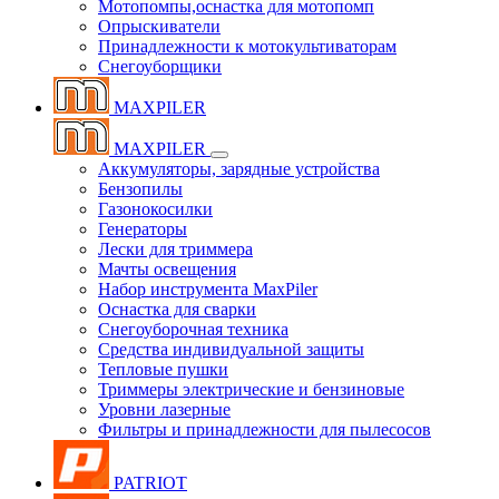
Мотопомпы,оснастка для мотопомп
Опрыскиватели
Принадлежности к мотокультиваторам
Снегоуборщики
MAXPILER
MAXPILER
Аккумуляторы, зарядные устройства
Бензопилы
Газонокосилки
Генераторы
Лески для триммера
Мачты освещения
Набор инструмента MaxPiler
Оснастка для сварки
Снегоуборочная техника
Средства индивидуальной защиты
Тепловые пушки
Триммеры электрические и бензиновые
Уровни лазерные
Фильтры и принадлежности для пылесосов
PATRIOT