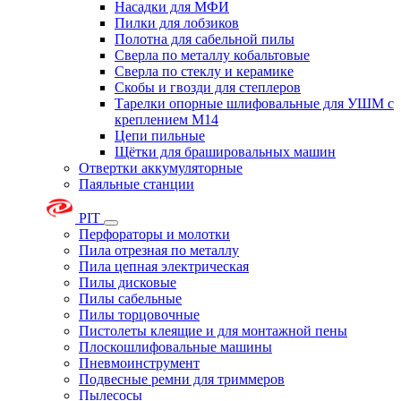
Насадки для МФИ
Пилки для лобзиков
Полотна для сабельной пилы
Сверла по металлу кобальтовые
Сверла по стеклу и керамике
Скобы и гвозди для степлеров
Тарелки опорные шлифовальные для УШМ с
креплением М14
Цепи пильные
Щётки для брашировальных машин
Отвертки аккумуляторные
Паяльные станции
PIT
Перфораторы и молотки
Пила отрезная по металлу
Пила цепная электрическая
Пилы дисковые
Пилы сабельные
Пилы торцовочные
Пистолеты клеящие и для монтажной пены
Плоскошлифовальные машины
Пневмоинструмент
Подвесные ремни для триммеров
Пылесосы