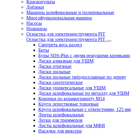
Краскопульты
Лобзики
Машины шлифовальные и полировальные
Многофункциональная машина
Насосы
Ножницы
Оснастка для электроинструмента PIT
Оснастка для электроинструмента PIT
Смотреть весь раздел
Биты
Буры SDS-Plus c двумя режущими кромками
Диски алмазные для УШМ
Диски отрезные
Диски пильные
Диски пильные твёрдосплавные по дереву
Диски синтетические
Диски универсальные для УШМ
Диски шлифовальные по металлу для УШМ
Коронки по керамограниту M14
Круги лепестковые торцевые
Круги шлифовальные с отверстиями, 125 мм
Ленты шлифовальные
Лески для триммеров
Листы шлифовальные для МФИ
Насадки для миксера