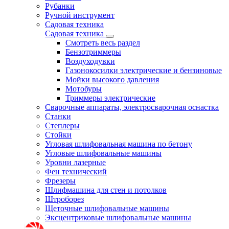
Рубанки
Ручной инструмент
Садовая техника
Садовая техника
Смотреть весь раздел
Бензотриммеры
Воздуходувки
Газонокосилки электрические и бензиновые
Мойки высокого давления
Мотобуры
Триммеры электрические
Сварочные аппараты, электросварочная оснастка
Станки
Степлеры
Стойки
Угловая шлифовальная машина по бетону
Угловые шлифовальные машины
Уровни лазерные
Фен технический
Фрезеры
Шлифмашина для стен и потолков
Штроборез
Щеточные шлифовальные машины
Эксцентриковые шлифовальные машины