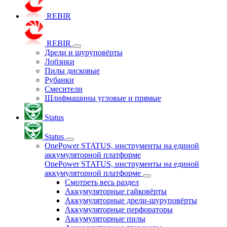
REBIR
REBIR
Дрели и шуруповёрты
Лобзики
Пилы дисковые
Рубанки
Смесители
Шлифмашины угловые и прямые
Status
Status
OnePower STATUS, инструменты на единой
аккумуляторной платформе
OnePower STATUS, инструменты на единой
аккумуляторной платформе
Смотреть весь раздел
Аккумуляторные гайковёрты
Аккумуляторные дрели-шуруповёрты
Аккумуляторные перфораторы
Аккумуляторные пилы