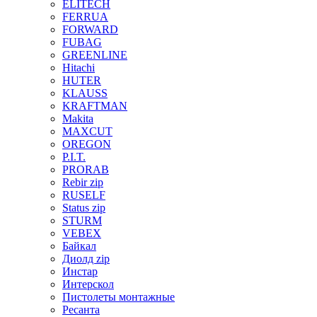
ELITECH
FERRUA
FORWARD
FUBAG
GREENLINE
Hitachi
HUTER
KLAUSS
KRAFTMAN
Makita
MAXCUT
OREGON
P.I.T.
PRORAB
Rebir zip
RUSELF
Status zip
STURM
VEBEX
Байкал
Диолд zip
Инстар
Интерскол
Пистолеты монтажные
Ресанта