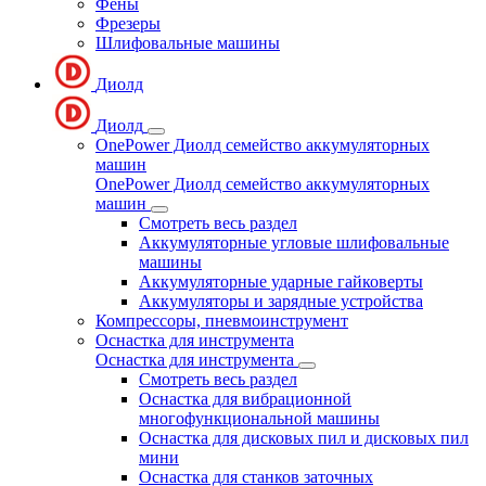
Фены
Фрезеры
Шлифовальные машины
Диолд
Диолд
OnePower Диолд семейство аккумуляторных
машин
OnePower Диолд семейство аккумуляторных
машин
Смотреть весь раздел
Аккумуляторные угловые шлифовальные
машины
Аккумуляторные ударные гайковерты
Аккумуляторы и зарядные устройства
Компрессоры, пневмоинструмент
Оснастка для инструмента
Оснастка для инструмента
Смотреть весь раздел
Оснастка для вибрационной
многофункциональной машины
Оснастка для дисковых пил и дисковых пил
мини
Оснастка для станков заточных