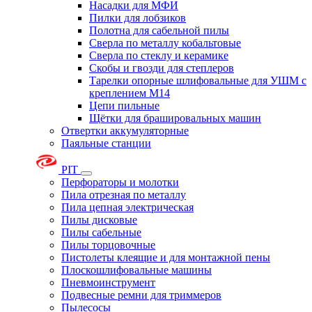
Насадки для МФИ
Пилки для лобзиков
Полотна для сабельной пилы
Сверла по металлу кобальтовые
Сверла по стеклу и керамике
Скобы и гвозди для степлеров
Тарелки опорные шлифовальные для УШМ с
креплением М14
Цепи пильные
Щётки для брашировальных машин
Отвертки аккумуляторные
Паяльные станции
PIT
Перфораторы и молотки
Пила отрезная по металлу
Пила цепная электрическая
Пилы дисковые
Пилы сабельные
Пилы торцовочные
Пистолеты клеящие и для монтажной пены
Плоскошлифовальные машины
Пневмоинструмент
Подвесные ремни для триммеров
Пылесосы