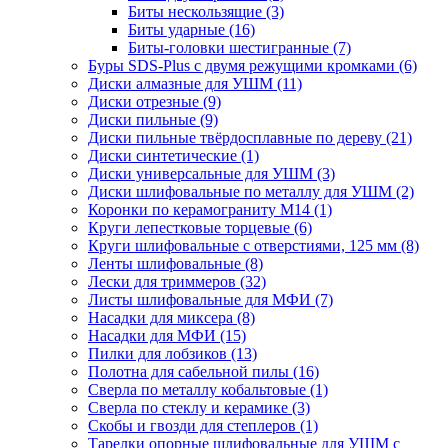
Биты нескользящие
(3)
Биты ударные
(16)
Биты-головки шестигранные
(7)
Буры SDS-Plus c двумя режущими кромками
(6)
Диски алмазные для УШМ
(11)
Диски отрезные
(9)
Диски пильные
(9)
Диски пильные твёрдосплавные по дереву
(21)
Диски синтетические
(1)
Диски универсальные для УШМ
(3)
Диски шлифовальные по металлу для УШМ
(2)
Коронки по керамограниту M14
(1)
Круги лепестковые торцевые
(6)
Круги шлифовальные с отверстиями, 125 мм
(8)
Ленты шлифовальные
(8)
Лески для триммеров
(32)
Листы шлифовальные для МФИ
(7)
Насадки для миксера
(8)
Насадки для МФИ
(15)
Пилки для лобзиков
(13)
Полотна для сабельной пилы
(16)
Сверла по металлу кобальтовые
(1)
Сверла по стеклу и керамике
(3)
Скобы и гвозди для степлеров
(1)
Тарелки опорные шлифовальные для УШМ с