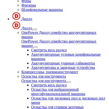
Фены
Фрезеры
Шлифовальные машины
Диолд
Диолд
OnePower Диолд семейство аккумуляторных
машин
OnePower Диолд семейство аккумуляторных
машин
Смотреть весь раздел
Аккумуляторные угловые шлифовальные
машины
Аккумуляторные ударные гайковерты
Аккумуляторы и зарядные устройства
Компрессоры, пневмоинструмент
Оснастка для инструмента
Оснастка для инструмента
Смотреть весь раздел
Оснастка для вибрационной
многофункциональной машины
Оснастка для дисковых пил и дисковых пил
мини
Оснастка для станков заточных