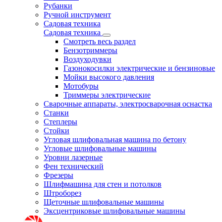
Рубанки
Ручной инструмент
Садовая техника
Садовая техника
Смотреть весь раздел
Бензотриммеры
Воздуходувки
Газонокосилки электрические и бензиновые
Мойки высокого давления
Мотобуры
Триммеры электрические
Сварочные аппараты, электросварочная оснастка
Станки
Степлеры
Стойки
Угловая шлифовальная машина по бетону
Угловые шлифовальные машины
Уровни лазерные
Фен технический
Фрезеры
Шлифмашина для стен и потолков
Штроборез
Щеточные шлифовальные машины
Эксцентриковые шлифовальные машины