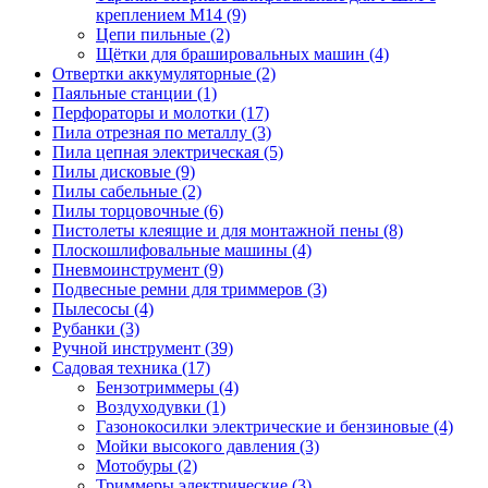
креплением М14
(9)
Цепи пильные
(2)
Щётки для брашировальных машин
(4)
Отвертки аккумуляторные
(2)
Паяльные станции
(1)
Перфораторы и молотки
(17)
Пила отрезная по металлу
(3)
Пила цепная электрическая
(5)
Пилы дисковые
(9)
Пилы сабельные
(2)
Пилы торцовочные
(6)
Пистолеты клеящие и для монтажной пены
(8)
Плоскошлифовальные машины
(4)
Пневмоинструмент
(9)
Подвесные ремни для триммеров
(3)
Пылесосы
(4)
Рубанки
(3)
Ручной инструмент
(39)
Садовая техника
(17)
Бензотриммеры
(4)
Воздуходувки
(1)
Газонокосилки электрические и бензиновые
(4)
Мойки высокого давления
(3)
Мотобуры
(2)
Триммеры электрические
(3)