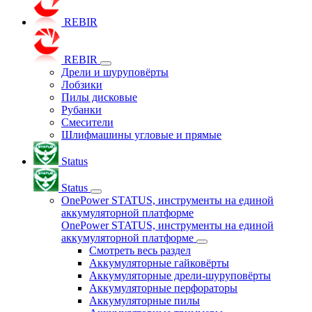
REBIR
REBIR
Дрели и шуруповёрты
Лобзики
Пилы дисковые
Рубанки
Смесители
Шлифмашины угловые и прямые
Status
Status
OnePower STATUS, инструменты на единой
аккумуляторной платформе
OnePower STATUS, инструменты на единой
аккумуляторной платформе
Смотреть весь раздел
Аккумуляторные гайковёрты
Аккумуляторные дрели-шуруповёрты
Аккумуляторные перфораторы
Аккумуляторные пилы