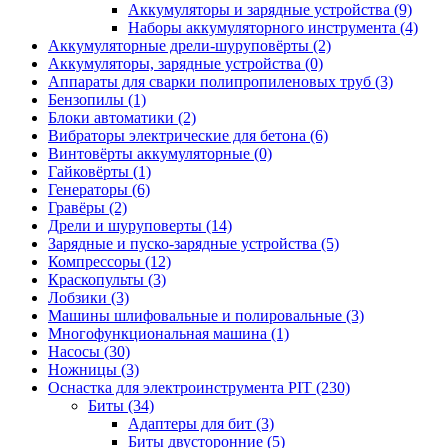
Аккумуляторы и зарядные устройства
(9)
Наборы аккумуляторного инструмента
(4)
Аккумуляторные дрели-шуруповёрты
(2)
Аккумуляторы, зарядные устройства
(0)
Аппараты для сварки полипропиленовых труб
(3)
Бензопилы
(1)
Блоки автоматики
(2)
Вибраторы электрические для бетона
(6)
Винтовёрты аккумуляторные
(0)
Гайковёрты
(1)
Генераторы
(6)
Гравёры
(2)
Дрели и шуруповерты
(14)
Зарядные и пуско-зарядные устройства
(5)
Компрессоры
(12)
Краскопульты
(3)
Лобзики
(3)
Машины шлифовальные и полировальные
(3)
Многофункциональная машина
(1)
Насосы
(30)
Ножницы
(3)
Оснастка для электроинструмента PIT
(230)
Биты
(34)
Адаптеры для бит
(3)
Биты двусторонние
(5)