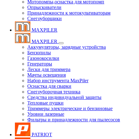
Мотопомпы,оснастка для мотопомп
Опрыскиватели
Принадлежности к мотокультиваторам
Снегоуборщики
MAXPILER
MAXPILER
Аккумуляторы, зарядные устройства
Бензопилы
Газонокосилки
Генераторы
Лески для триммера
Мачты освещения
Набор инструмента MaxPiler
Оснастка для сварки
Снегоуборочная техника
Средства индивидуальной защиты
Тепловые пушки
Триммеры электрические и бензиновые
Уровни лазерные
Фильтры и принадлежности для пылесосов
PATRIOT