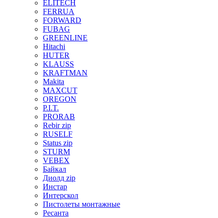
ELITECH
FERRUA
FORWARD
FUBAG
GREENLINE
Hitachi
HUTER
KLAUSS
KRAFTMAN
Makita
MAXCUT
OREGON
P.I.T.
PRORAB
Rebir zip
RUSELF
Status zip
STURM
VEBEX
Байкал
Диолд zip
Инстар
Интерскол
Пистолеты монтажные
Ресанта