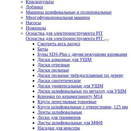
Краскопульты
Лобзики
Машины шлифовальные и полировальные
Многофункциональная машина
Насосы
Ножницы
Оснастка для электроинструмента PIT
Оснастка для электроинструмента PIT
Смотреть весь раздел
Биты
Буры SDS-Plus c двумя режущими кромками
Диски алмазные для УШМ
Диски отрезные
Диски пильные
Диски пильные твёрдосплавные по дереву
Диски синтетические
Диски универсальные для УШМ
Диски шлифовальные по металлу для УШМ
Коронки по керамограниту M14
Круги лепестковые торцевые
Круги шлифовальные с отверстиями, 125 мм
Ленты шлифовальные
Лески для триммеров
Листы шлифовальные для МФИ
Насадки для миксера