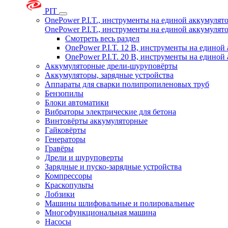
PIT
OnePower P.I.T., инструменты на единой аккумуля
OnePower P.I.T., инструменты на единой аккумуля
Смотреть весь раздел
OnePower P.I.T. 12 В, инструменты на едино
OnePower P.I.T. 20 В, инструменты на едино
Аккумуляторные дрели-шуруповёрты
Аккумуляторы, зарядные устройства
Аппараты для сварки полипропиленовых труб
Бензопилы
Блоки автоматики
Вибраторы электрические для бетона
Винтовёрты аккумуляторные
Гайковёрты
Генераторы
Гравёры
Дрели и шуруповерты
Зарядные и пуско-зарядные устройства
Компрессоры
Краскопульты
Лобзики
Машины шлифовальные и полировальные
Многофункциональная машина
Насосы