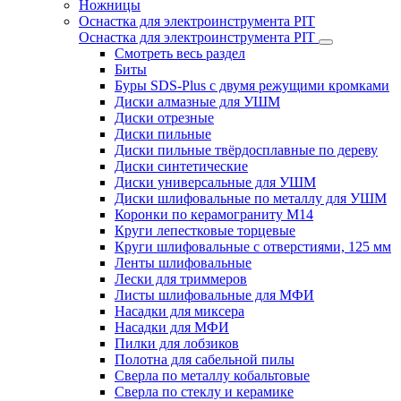
Ножницы
Оснастка для электроинструмента PIT
Оснастка для электроинструмента PIT
Смотреть весь раздел
Биты
Буры SDS-Plus c двумя режущими кромками
Диски алмазные для УШМ
Диски отрезные
Диски пильные
Диски пильные твёрдосплавные по дереву
Диски синтетические
Диски универсальные для УШМ
Диски шлифовальные по металлу для УШМ
Коронки по керамограниту M14
Круги лепестковые торцевые
Круги шлифовальные с отверстиями, 125 мм
Ленты шлифовальные
Лески для триммеров
Листы шлифовальные для МФИ
Насадки для миксера
Насадки для МФИ
Пилки для лобзиков
Полотна для сабельной пилы
Сверла по металлу кобальтовые
Сверла по стеклу и керамике