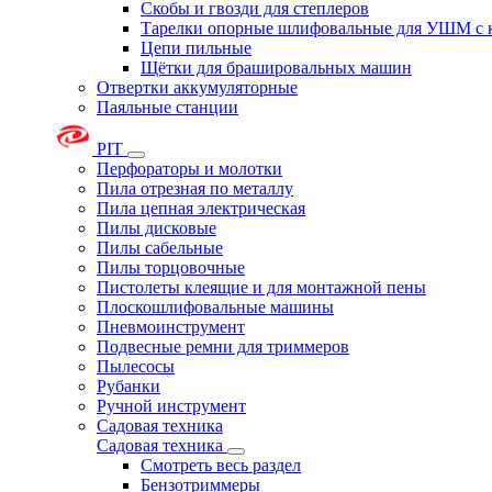
Скобы и гвозди для степлеров
Тарелки опорные шлифовальные для УШМ с 
Цепи пильные
Щётки для брашировальных машин
Отвертки аккумуляторные
Паяльные станции
PIT
Перфораторы и молотки
Пила отрезная по металлу
Пила цепная электрическая
Пилы дисковые
Пилы сабельные
Пилы торцовочные
Пистолеты клеящие и для монтажной пены
Плоскошлифовальные машины
Пневмоинструмент
Подвесные ремни для триммеров
Пылесосы
Рубанки
Ручной инструмент
Садовая техника
Садовая техника
Смотреть весь раздел
Бензотриммеры