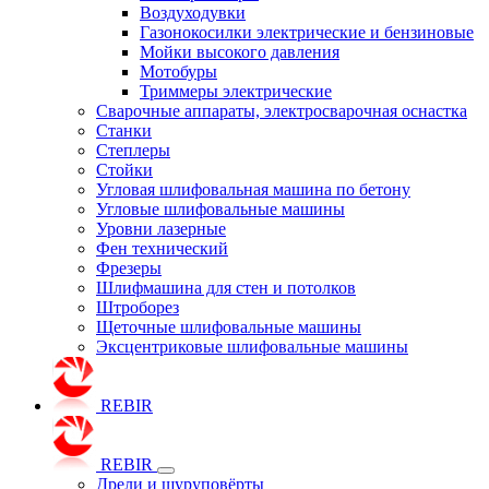
Воздуходувки
Газонокосилки электрические и бензиновые
Мойки высокого давления
Мотобуры
Триммеры электрические
Сварочные аппараты, электросварочная оснастка
Станки
Степлеры
Стойки
Угловая шлифовальная машина по бетону
Угловые шлифовальные машины
Уровни лазерные
Фен технический
Фрезеры
Шлифмашина для стен и потолков
Штроборез
Щеточные шлифовальные машины
Эксцентриковые шлифовальные машины
REBIR
REBIR
Дрели и шуруповёрты