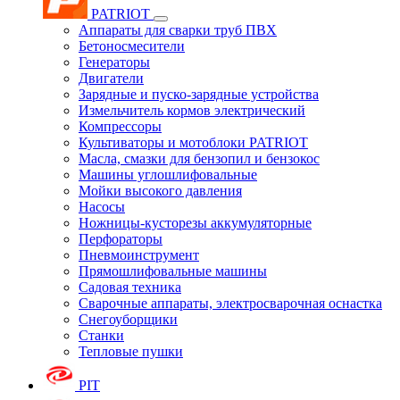
PATRIOT
Аппараты для сварки труб ПВХ
Бетоносмесители
Генераторы
Двигатели
Зарядные и пуско-зарядные устройства
Измельчитель кормов электрический
Компрессоры
Культиваторы и мотоблоки PATRIOT
Масла, смазки для бензопил и бензокос
Машины углошлифовальные
Мойки высокого давления
Насосы
Ножницы-кусторезы аккумуляторные
Перфораторы
Пневмоинструмент
Прямошлифовальные машины
Садовая техника
Сварочные аппараты, электросварочная оснастка
Снегоуборщики
Станки
Тепловые пушки
PIT