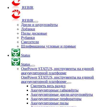
REBIR
REBIR
Дрели и шуруповёрты
Лобзики
Пилы дисковые
Рубанки
Смесители
Шлифмашины угловые и прямые
Status
Status
OnePower STATUS, инструменты на единой
аккумуляторной платформе
OnePower STATUS, инструменты на единой
аккумуляторной платформе
Смотреть весь раздел
Аккумуляторные гайковёрты
Аккумуляторные дрели-шуруповёрты
Аккумуляторные перфораторы
Аккумуляторные пилы