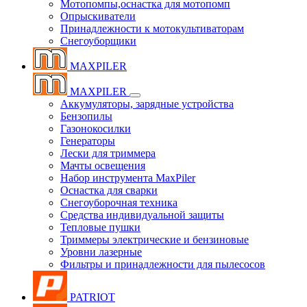
Мотопомпы,оснастка для мотопомп
Опрыскиватели
Принадлежности к мотокультиваторам
Снегоуборщики
MAXPILER
MAXPILER
Аккумуляторы, зарядные устройства
Бензопилы
Газонокосилки
Генераторы
Лески для триммера
Мачты освещения
Набор инструмента MaxPiler
Оснастка для сварки
Снегоуборочная техника
Средства индивидуальной защиты
Тепловые пушки
Триммеры электрические и бензиновые
Уровни лазерные
Фильтры и принадлежности для пылесосов
PATRIOT