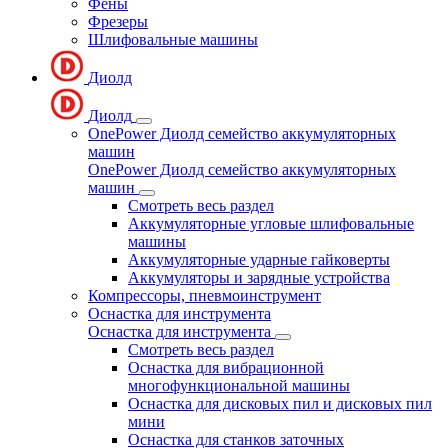
Фены
Фрезеры
Шлифовальные машины
Диолд
Диолд
OnePower Диолд семейство аккумуляторных
машин
OnePower Диолд семейство аккумуляторных
машин
Смотреть весь раздел
Аккумуляторные угловые шлифовальные
машины
Аккумуляторные ударные гайковерты
Аккумуляторы и зарядные устройства
Компрессоры, пневмоинструмент
Оснастка для инструмента
Оснастка для инструмента
Смотреть весь раздел
Оснастка для вибрационной
многофункциональной машины
Оснастка для дисковых пил и дисковых пил
мини
Оснастка для станков заточных