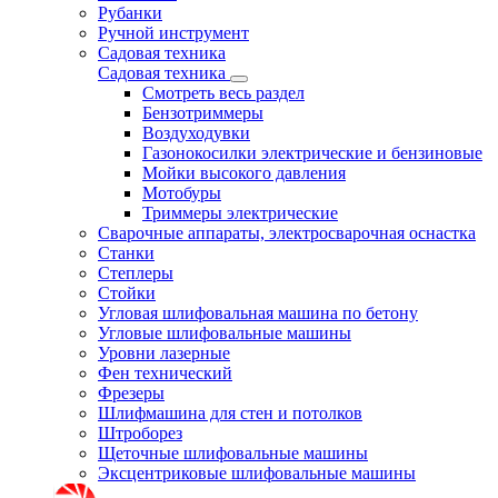
Рубанки
Ручной инструмент
Садовая техника
Садовая техника
Смотреть весь раздел
Бензотриммеры
Воздуходувки
Газонокосилки электрические и бензиновые
Мойки высокого давления
Мотобуры
Триммеры электрические
Сварочные аппараты, электросварочная оснастка
Станки
Степлеры
Стойки
Угловая шлифовальная машина по бетону
Угловые шлифовальные машины
Уровни лазерные
Фен технический
Фрезеры
Шлифмашина для стен и потолков
Штроборез
Щеточные шлифовальные машины
Эксцентриковые шлифовальные машины