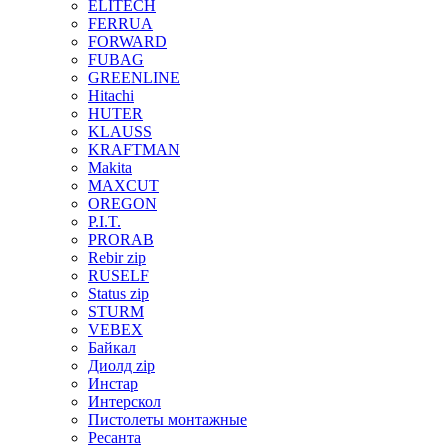
ELITECH
FERRUA
FORWARD
FUBAG
GREENLINE
Hitachi
HUTER
KLAUSS
KRAFTMAN
Makita
MAXCUT
OREGON
P.I.T.
PRORAB
Rebir zip
RUSELF
Status zip
STURM
VEBEX
Байкал
Диолд zip
Инстар
Интерскол
Пистолеты монтажные
Ресанта