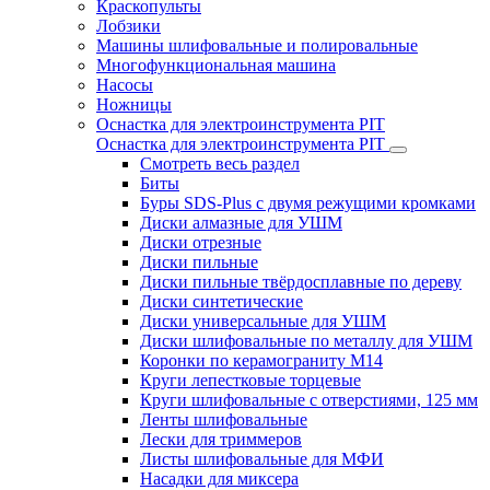
Краскопульты
Лобзики
Машины шлифовальные и полировальные
Многофункциональная машина
Насосы
Ножницы
Оснастка для электроинструмента PIT
Оснастка для электроинструмента PIT
Смотреть весь раздел
Биты
Буры SDS-Plus c двумя режущими кромками
Диски алмазные для УШМ
Диски отрезные
Диски пильные
Диски пильные твёрдосплавные по дереву
Диски синтетические
Диски универсальные для УШМ
Диски шлифовальные по металлу для УШМ
Коронки по керамограниту M14
Круги лепестковые торцевые
Круги шлифовальные с отверстиями, 125 мм
Ленты шлифовальные
Лески для триммеров
Листы шлифовальные для МФИ
Насадки для миксера