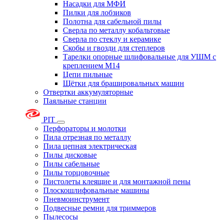
Насадки для МФИ
Пилки для лобзиков
Полотна для сабельной пилы
Сверла по металлу кобальтовые
Сверла по стеклу и керамике
Скобы и гвозди для степлеров
Тарелки опорные шлифовальные для УШМ с
креплением М14
Цепи пильные
Щётки для брашировальных машин
Отвертки аккумуляторные
Паяльные станции
PIT
Перфораторы и молотки
Пила отрезная по металлу
Пила цепная электрическая
Пилы дисковые
Пилы сабельные
Пилы торцовочные
Пистолеты клеящие и для монтажной пены
Плоскошлифовальные машины
Пневмоинструмент
Подвесные ремни для триммеров
Пылесосы