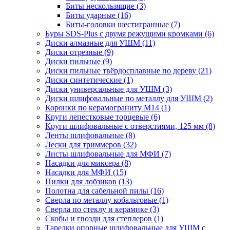
Биты нескользящие
(3)
Биты ударные
(16)
Биты-головки шестигранные
(7)
Буры SDS-Plus c двумя режущими кромками
(6)
Диски алмазные для УШМ
(11)
Диски отрезные
(9)
Диски пильные
(9)
Диски пильные твёрдосплавные по дереву
(21)
Диски синтетические
(1)
Диски универсальные для УШМ
(3)
Диски шлифовальные по металлу для УШМ
(2)
Коронки по керамограниту M14
(1)
Круги лепестковые торцевые
(6)
Круги шлифовальные с отверстиями, 125 мм
(8)
Ленты шлифовальные
(8)
Лески для триммеров
(32)
Листы шлифовальные для МФИ
(7)
Насадки для миксера
(8)
Насадки для МФИ
(15)
Пилки для лобзиков
(13)
Полотна для сабельной пилы
(16)
Сверла по металлу кобальтовые
(1)
Сверла по стеклу и керамике
(3)
Скобы и гвозди для степлеров
(1)
Тарелки опорные шлифовальные для УШМ с