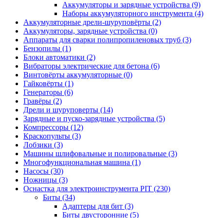
Аккумуляторы и зарядные устройства
(9)
Наборы аккумуляторного инструмента
(4)
Аккумуляторные дрели-шуруповёрты
(2)
Аккумуляторы, зарядные устройства
(0)
Аппараты для сварки полипропиленовых труб
(3)
Бензопилы
(1)
Блоки автоматики
(2)
Вибраторы электрические для бетона
(6)
Винтовёрты аккумуляторные
(0)
Гайковёрты
(1)
Генераторы
(6)
Гравёры
(2)
Дрели и шуруповерты
(14)
Зарядные и пуско-зарядные устройства
(5)
Компрессоры
(12)
Краскопульты
(3)
Лобзики
(3)
Машины шлифовальные и полировальные
(3)
Многофункциональная машина
(1)
Насосы
(30)
Ножницы
(3)
Оснастка для электроинструмента PIT
(230)
Биты
(34)
Адаптеры для бит
(3)
Биты двусторонние
(5)