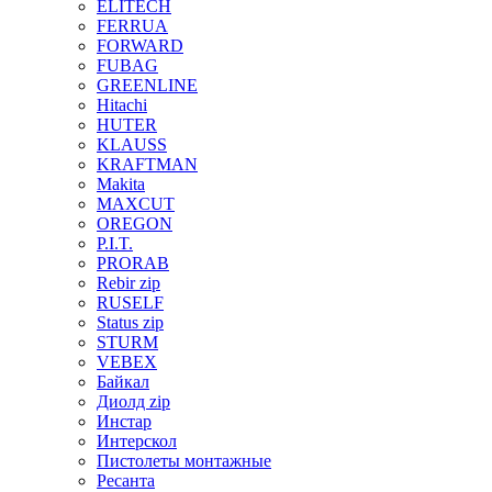
ELITECH
FERRUA
FORWARD
FUBAG
GREENLINE
Hitachi
HUTER
KLAUSS
KRAFTMAN
Makita
MAXCUT
OREGON
P.I.T.
PRORAB
Rebir zip
RUSELF
Status zip
STURM
VEBEX
Байкал
Диолд zip
Инстар
Интерскол
Пистолеты монтажные
Ресанта