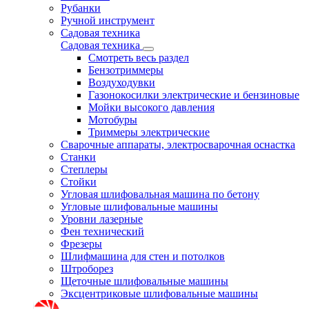
Рубанки
Ручной инструмент
Садовая техника
Садовая техника
Смотреть весь раздел
Бензотриммеры
Воздуходувки
Газонокосилки электрические и бензиновые
Мойки высокого давления
Мотобуры
Триммеры электрические
Сварочные аппараты, электросварочная оснастка
Станки
Степлеры
Стойки
Угловая шлифовальная машина по бетону
Угловые шлифовальные машины
Уровни лазерные
Фен технический
Фрезеры
Шлифмашина для стен и потолков
Штроборез
Щеточные шлифовальные машины
Эксцентриковые шлифовальные машины