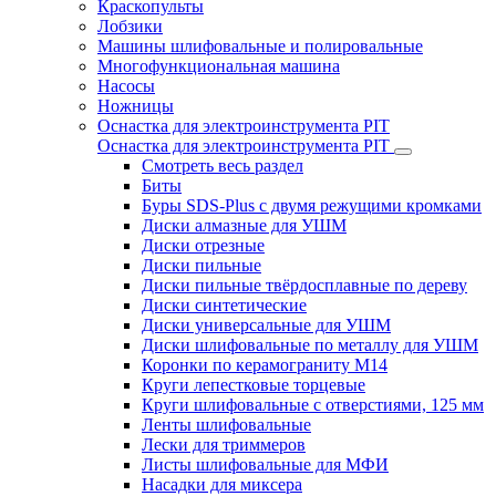
Краскопульты
Лобзики
Машины шлифовальные и полировальные
Многофункциональная машина
Насосы
Ножницы
Оснастка для электроинструмента PIT
Оснастка для электроинструмента PIT
Смотреть весь раздел
Биты
Буры SDS-Plus c двумя режущими кромками
Диски алмазные для УШМ
Диски отрезные
Диски пильные
Диски пильные твёрдосплавные по дереву
Диски синтетические
Диски универсальные для УШМ
Диски шлифовальные по металлу для УШМ
Коронки по керамограниту M14
Круги лепестковые торцевые
Круги шлифовальные с отверстиями, 125 мм
Ленты шлифовальные
Лески для триммеров
Листы шлифовальные для МФИ
Насадки для миксера