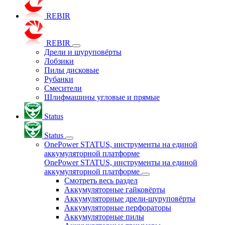
REBIR
REBIR
Дрели и шуруповёрты
Лобзики
Пилы дисковые
Рубанки
Смесители
Шлифмашины угловые и прямые
Status
Status
OnePower STATUS, инструменты на единой
аккумуляторной платформе
OnePower STATUS, инструменты на единой
аккумуляторной платформе
Смотреть весь раздел
Аккумуляторные гайковёрты
Аккумуляторные дрели-шуруповёрты
Аккумуляторные перфораторы
Аккумуляторные пилы