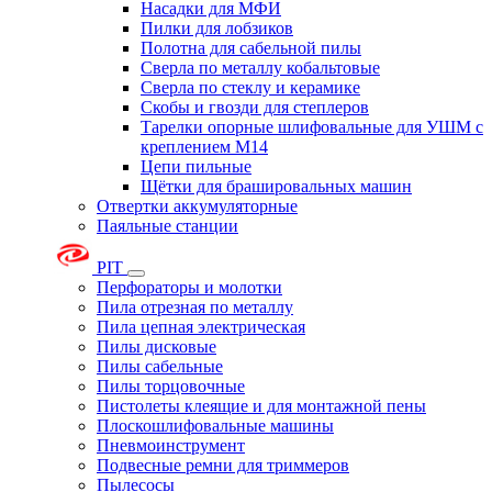
Насадки для МФИ
Пилки для лобзиков
Полотна для сабельной пилы
Сверла по металлу кобальтовые
Сверла по стеклу и керамике
Скобы и гвозди для степлеров
Тарелки опорные шлифовальные для УШМ с
креплением М14
Цепи пильные
Щётки для брашировальных машин
Отвертки аккумуляторные
Паяльные станции
PIT
Перфораторы и молотки
Пила отрезная по металлу
Пила цепная электрическая
Пилы дисковые
Пилы сабельные
Пилы торцовочные
Пистолеты клеящие и для монтажной пены
Плоскошлифовальные машины
Пневмоинструмент
Подвесные ремни для триммеров
Пылесосы