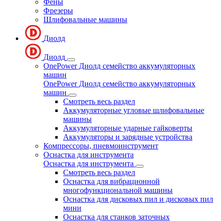
Фены
Фрезеры
Шлифовальные машины
Диолд
Диолд
OnePower Диолд семейство аккумуляторных
машин
OnePower Диолд семейство аккумуляторных
машин
Смотреть весь раздел
Аккумуляторные угловые шлифовальные
машины
Аккумуляторные ударные гайковерты
Аккумуляторы и зарядные устройства
Компрессоры, пневмоинструмент
Оснастка для инструмента
Оснастка для инструмента
Смотреть весь раздел
Оснастка для вибрационной
многофункциональной машины
Оснастка для дисковых пил и дисковых пил
мини
Оснастка для станков заточных