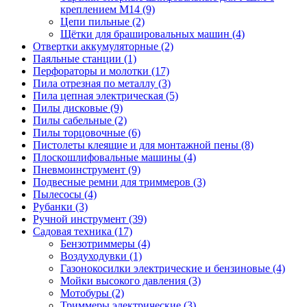
креплением М14
(9)
Цепи пильные
(2)
Щётки для брашировальных машин
(4)
Отвертки аккумуляторные
(2)
Паяльные станции
(1)
Перфораторы и молотки
(17)
Пила отрезная по металлу
(3)
Пила цепная электрическая
(5)
Пилы дисковые
(9)
Пилы сабельные
(2)
Пилы торцовочные
(6)
Пистолеты клеящие и для монтажной пены
(8)
Плоскошлифовальные машины
(4)
Пневмоинструмент
(9)
Подвесные ремни для триммеров
(3)
Пылесосы
(4)
Рубанки
(3)
Ручной инструмент
(39)
Садовая техника
(17)
Бензотриммеры
(4)
Воздуходувки
(1)
Газонокосилки электрические и бензиновые
(4)
Мойки высокого давления
(3)
Мотобуры
(2)
Триммеры электрические
(3)