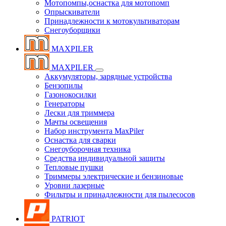
Мотопомпы,оснастка для мотопомп
Опрыскиватели
Принадлежности к мотокультиваторам
Снегоуборщики
MAXPILER
MAXPILER
Аккумуляторы, зарядные устройства
Бензопилы
Газонокосилки
Генераторы
Лески для триммера
Мачты освещения
Набор инструмента MaxPiler
Оснастка для сварки
Снегоуборочная техника
Средства индивидуальной защиты
Тепловые пушки
Триммеры электрические и бензиновые
Уровни лазерные
Фильтры и принадлежности для пылесосов
PATRIOT