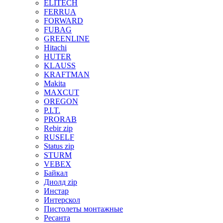
ELITECH
FERRUA
FORWARD
FUBAG
GREENLINE
Hitachi
HUTER
KLAUSS
KRAFTMAN
Makita
MAXCUT
OREGON
P.I.T.
PRORAB
Rebir zip
RUSELF
Status zip
STURM
VEBEX
Байкал
Диолд zip
Инстар
Интерскол
Пистолеты монтажные
Ресанта