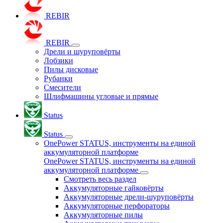
REBIR
REBIR
Дрели и шуруповёрты
Лобзики
Пилы дисковые
Рубанки
Смесители
Шлифмашины угловые и прямые
Status
Status
OnePower STATUS, инструменты на единой
аккумуляторной платформе
OnePower STATUS, инструменты на единой
аккумуляторной платформе
Смотреть весь раздел
Аккумуляторные гайковёрты
Аккумуляторные дрели-шуруповёрты
Аккумуляторные перфораторы
Аккумуляторные пилы