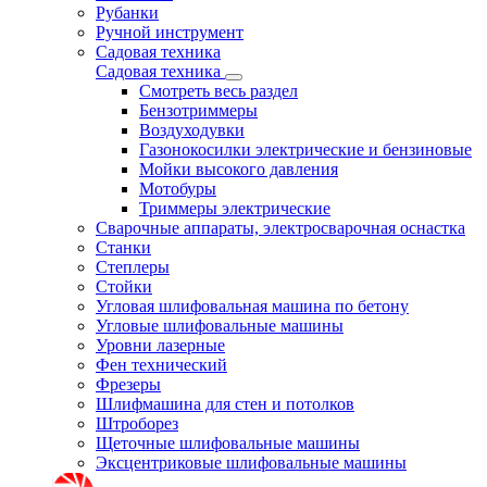
Рубанки
Ручной инструмент
Садовая техника
Садовая техника
Смотреть весь раздел
Бензотриммеры
Воздуходувки
Газонокосилки электрические и бензиновые
Мойки высокого давления
Мотобуры
Триммеры электрические
Сварочные аппараты, электросварочная оснастка
Станки
Степлеры
Стойки
Угловая шлифовальная машина по бетону
Угловые шлифовальные машины
Уровни лазерные
Фен технический
Фрезеры
Шлифмашина для стен и потолков
Штроборез
Щеточные шлифовальные машины
Эксцентриковые шлифовальные машины