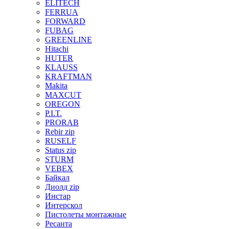
ELITECH
FERRUA
FORWARD
FUBAG
GREENLINE
Hitachi
HUTER
KLAUSS
KRAFTMAN
Makita
MAXCUT
OREGON
P.I.T.
PRORAB
Rebir zip
RUSELF
Status zip
STURM
VEBEX
Байкал
Диолд zip
Инстар
Интерскол
Пистолеты монтажные
Ресанта