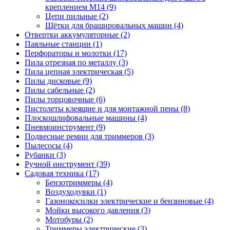
креплением М14
(9)
Цепи пильные
(2)
Щётки для брашировальных машин
(4)
Отвертки аккумуляторные
(2)
Паяльные станции
(1)
Перфораторы и молотки
(17)
Пила отрезная по металлу
(3)
Пила цепная электрическая
(5)
Пилы дисковые
(9)
Пилы сабельные
(2)
Пилы торцовочные
(6)
Пистолеты клеящие и для монтажной пены
(8)
Плоскошлифовальные машины
(4)
Пневмоинструмент
(9)
Подвесные ремни для триммеров
(3)
Пылесосы
(4)
Рубанки
(3)
Ручной инструмент
(39)
Садовая техника
(17)
Бензотриммеры
(4)
Воздуходувки
(1)
Газонокосилки электрические и бензиновые
(4)
Мойки высокого давления
(3)
Мотобуры
(2)
Триммеры электрические
(3)