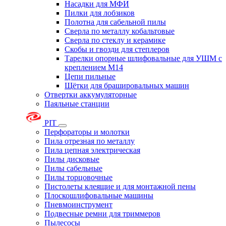
Насадки для МФИ
Пилки для лобзиков
Полотна для сабельной пилы
Сверла по металлу кобальтовые
Сверла по стеклу и керамике
Скобы и гвозди для степлеров
Тарелки опорные шлифовальные для УШМ с
креплением М14
Цепи пильные
Щётки для брашировальных машин
Отвертки аккумуляторные
Паяльные станции
PIT
Перфораторы и молотки
Пила отрезная по металлу
Пила цепная электрическая
Пилы дисковые
Пилы сабельные
Пилы торцовочные
Пистолеты клеящие и для монтажной пены
Плоскошлифовальные машины
Пневмоинструмент
Подвесные ремни для триммеров
Пылесосы