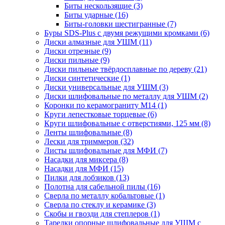
Биты нескользящие
(3)
Биты ударные
(16)
Биты-головки шестигранные
(7)
Буры SDS-Plus c двумя режущими кромками
(6)
Диски алмазные для УШМ
(11)
Диски отрезные
(9)
Диски пильные
(9)
Диски пильные твёрдосплавные по дереву
(21)
Диски синтетические
(1)
Диски универсальные для УШМ
(3)
Диски шлифовальные по металлу для УШМ
(2)
Коронки по керамограниту M14
(1)
Круги лепестковые торцевые
(6)
Круги шлифовальные с отверстиями, 125 мм
(8)
Ленты шлифовальные
(8)
Лески для триммеров
(32)
Листы шлифовальные для МФИ
(7)
Насадки для миксера
(8)
Насадки для МФИ
(15)
Пилки для лобзиков
(13)
Полотна для сабельной пилы
(16)
Сверла по металлу кобальтовые
(1)
Сверла по стеклу и керамике
(3)
Скобы и гвозди для степлеров
(1)
Тарелки опорные шлифовальные для УШМ с