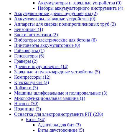
Аккумуляторы и зарядные устройства
(9)
Наборы аккумуляторного инструмента
(4)
Аккумуляторные дрели-шуруповёрты
(2)
Аккумуляторы, зарядные устройства
(0)
Аппараты для сварки полипропиленовых труб
(3)
Бензопилы
(1)
Блоки автоматики
(2)
Вибраторы электрические для бетона
(6)
Винтовёрты аккумуляторные
(0)
Гайковёрты
(1)
Генераторы
(6)
Гравёры
(2)
Дрели и шуруповерты
(14)
Зарядные и пуско-зарядные устройства
(5)
Компрессоры
(12)
Краскопульты
(3)
Лобзики
(3)
Машины шлифовальные и полировальные
(3)
Многофункциональная машина
(1)
Насосы
(30)
Ножницы
(3)
Оснастка для электроинструмента PIT
(230)
Биты
(34)
Адаптеры для бит
(3)
Биты двусторонние
(5)