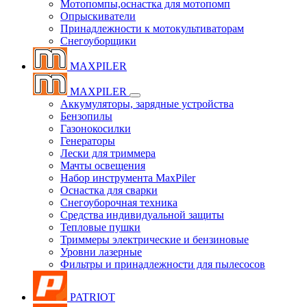
Мотопомпы,оснастка для мотопомп
Опрыскиватели
Принадлежности к мотокультиваторам
Снегоуборщики
MAXPILER
MAXPILER
Аккумуляторы, зарядные устройства
Бензопилы
Газонокосилки
Генераторы
Лески для триммера
Мачты освещения
Набор инструмента MaxPiler
Оснастка для сварки
Снегоуборочная техника
Средства индивидуальной защиты
Тепловые пушки
Триммеры электрические и бензиновые
Уровни лазерные
Фильтры и принадлежности для пылесосов
PATRIOT