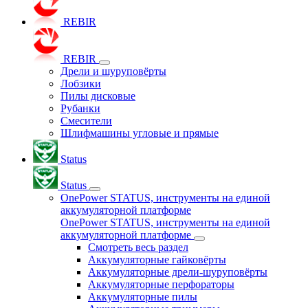
REBIR
REBIR
Дрели и шуруповёрты
Лобзики
Пилы дисковые
Рубанки
Смесители
Шлифмашины угловые и прямые
Status
Status
OnePower STATUS, инструменты на единой
аккумуляторной платформе
OnePower STATUS, инструменты на единой
аккумуляторной платформе
Смотреть весь раздел
Аккумуляторные гайковёрты
Аккумуляторные дрели-шуруповёрты
Аккумуляторные перфораторы
Аккумуляторные пилы