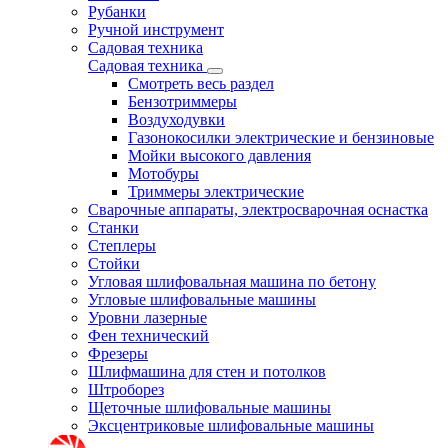
Рубанки
Ручной инструмент
Садовая техника
Садовая техника
Смотреть весь раздел
Бензотриммеры
Воздуходувки
Газонокосилки электрические и бензиновые
Мойки высокого давления
Мотобуры
Триммеры электрические
Сварочные аппараты, электросварочная оснастка
Станки
Степлеры
Стойки
Угловая шлифовальная машина по бетону
Угловые шлифовальные машины
Уровни лазерные
Фен технический
Фрезеры
Шлифмашина для стен и потолков
Штроборез
Щеточные шлифовальные машины
Эксцентриковые шлифовальные машины