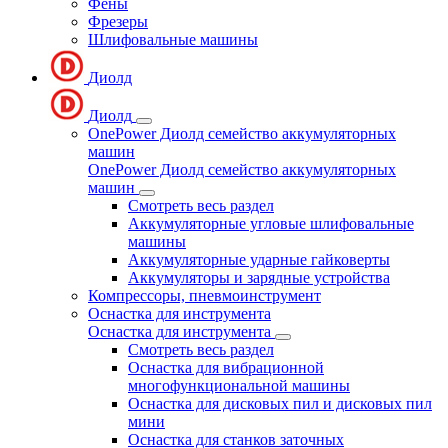
Фены
Фрезеры
Шлифовальные машины
Диолд
Диолд
OnePower Диолд семейство аккумуляторных
машин
OnePower Диолд семейство аккумуляторных
машин
Смотреть весь раздел
Аккумуляторные угловые шлифовальные
машины
Аккумуляторные ударные гайковерты
Аккумуляторы и зарядные устройства
Компрессоры, пневмоинструмент
Оснастка для инструмента
Оснастка для инструмента
Смотреть весь раздел
Оснастка для вибрационной
многофункциональной машины
Оснастка для дисковых пил и дисковых пил
мини
Оснастка для станков заточных