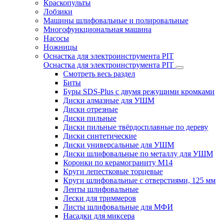
Краскопульты
Лобзики
Машины шлифовальные и полировальные
Многофункциональная машина
Насосы
Ножницы
Оснастка для электроинструмента PIT
Оснастка для электроинструмента PIT
Смотреть весь раздел
Биты
Буры SDS-Plus c двумя режущими кромками
Диски алмазные для УШМ
Диски отрезные
Диски пильные
Диски пильные твёрдосплавные по дереву
Диски синтетические
Диски универсальные для УШМ
Диски шлифовальные по металлу для УШМ
Коронки по керамограниту M14
Круги лепестковые торцевые
Круги шлифовальные с отверстиями, 125 мм
Ленты шлифовальные
Лески для триммеров
Листы шлифовальные для МФИ
Насадки для миксера