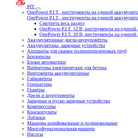
PIT
OnePower P.I.T., инструменты на единой аккумуля
OnePower P.I.T., инструменты на единой аккумуля
Смотреть весь раздел
OnePower P.I.T. 12 В, инструменты на едино
OnePower P.I.T. 20 В, инструменты на едино
Аккумуляторные дрели-шуруповёрты
Аккумуляторы, зарядные устройства
Аппараты для сварки полипропиленовых труб
Бензопилы
Блоки автоматики
Вибраторы электрические для бетона
Винтовёрты аккумуляторные
Гайковёрты
Генераторы
Гравёры
Дрели и шуруповерты
Зарядные и пуско-зарядные устройства
Компрессоры
Краскопульты
Лобзики
Машины шлифовальные и полировальные
Многофункциональная машина
Насосы