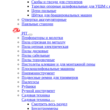
Скобы и гвозди для степлеров
Тарелки опорные шлифовальные для УШМ с 
Цепи пильные
Щётки для брашировальных машин
Отвертки аккумуляторные
Паяльные станции
PIT
Перфораторы и молотки
Пила отрезная по металлу
Пила цепная электрическая
Пилы дисковые
Пилы сабельные
Пилы торцовочные
Пистолеты клеящие и для монтажной пены
Плоскошлифовальные машины
Пневмоинструмент
Подвесные ремни для триммеров
Пылесосы
Рубанки
Ручной инструмент
Садовая техника
Садовая техника
Смотреть весь раздел
Бензотриммеры