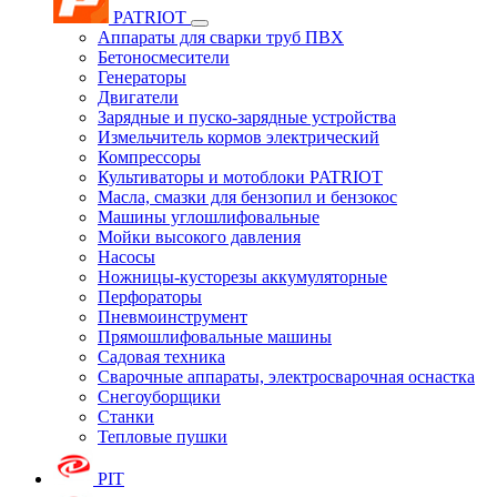
PATRIOT
Аппараты для сварки труб ПВХ
Бетоносмесители
Генераторы
Двигатели
Зарядные и пуско-зарядные устройства
Измельчитель кормов электрический
Компрессоры
Культиваторы и мотоблоки PATRIOT
Масла, смазки для бензопил и бензокос
Машины углошлифовальные
Мойки высокого давления
Насосы
Ножницы-кусторезы аккумуляторные
Перфораторы
Пневмоинструмент
Прямошлифовальные машины
Садовая техника
Сварочные аппараты, электросварочная оснастка
Снегоуборщики
Станки
Тепловые пушки
PIT