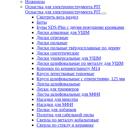
Ножницы
Оснастка для электроинструмента PIT
Оснастка для электроинструмента PIT
Смотреть весь раздел
Биты
Буры SDS-Plus c двумя режущими кромками
Диски алмазные для УШМ
Диски отрезные
Диски пильные
Диски пильные твёрдосплавные по дереву
Диски синтетические
Диски универсальные для УШМ
Диски шлифовальные по металлу для УШМ
Коронки по керамограниту M14
Круги лепестковые торцевые
Круги шлифовальные с отверстиями, 125 мм
Ленты шлифовальные
Лески для триммеров
Листы шлифовальные для МФИ
Насадки для миксера
Насадки для МФИ
Пилки для лобзиков
Полотна для сабельной пилы
Сверла по металлу кобальтовые
Сверла по стеклу и керамике