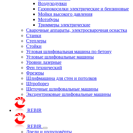
Воздуходувки
Газонокосилки электрические и бензиновые
Мойки высокого давления
Мотобуры
Триммеры электрические
Сварочные аппараты, электросварочная оснастка
Станки
Степлеры
Стойки
Угловая шлифовальная машина по бетону
Угловые шлифовальные машины
Уровни лазерные
Фен технический
Фрезеры
Шлифмашина для стен и потолков
Штроборез
Щеточные шлифовальные машины
Эксцентриковые шлифовальные машины
REBIR
REBIR
Дрели и шуруповёрты