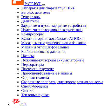
PATRIOT
Аппараты для сварки труб ПВХ
Бетоносмесители
Генераторы
Двигатели
Зарядные и пуско-зарядные устройства
Измельчитель кормов электрический
Компрессоры
Культиваторы и мотоблоки PATRIOT
Масла, смазки для бензопил и бензокос
Машины углошлифовальные
Мойки высокого давления
Насосы
Ножницы-кусторезы аккумуляторные
Перфораторы
Пневмоинструмент
Прямошлифовальные машины
Садовая техника
Сварочные аппараты, электросварочная оснастка
Снегоуборщики
Станки
Тепловые пушки
PIT