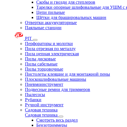
Скобы и гвозди для степлеров
Тарелки опорные шлифовальные для УШМ с 
Цепи пильные
Щётки для брашировальных машин
Отвертки аккумуляторные
Паяльные станции
PIT
Перфораторы и молотки
Пила отрезная по металлу
Пила цепная электрическая
Пилы дисковые
Пилы сабельные
Пилы торцовочные
Пистолеты клеящие и для монтажной пены
Плоскошлифовальные машины
Пневмоинструмент
Подвесные ремни для триммеров
Пылесосы
Рубанки
Ручной инструмент
Садовая техника
Садовая техника
Смотреть весь раздел
Бензотриммеры