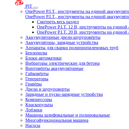
PIT
OnePower P.I.T., инструменты на единой аккумуля
OnePower P.I.T., инструменты на единой аккумуля
Смотреть весь раздел
OnePower P.I.T. 12 В, инструменты на едино
OnePower P.I.T. 20 В, инструменты на едино
Аккумуляторные дрели-шуруповёрты
Аккумуляторы, зарядные устройства
Аппараты для сварки полипропиленовых труб
Бензопилы
Блоки автоматики
Вибраторы электрические для бетона
Винтовёрты аккумуляторные
Гайковёрты
Генераторы
Гравёры
Дрели и шуруповерты
Зарядные и пуско-зарядные устройства
Компрессоры
Краскопульты
Лобзики
Машины шлифовальные и полировальные
Многофункциональная машина
Насосы