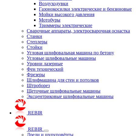
Воздуходувки
Газонокосилки электрические и бензиновые
Мойки высокого давления
Мотобуры
Триммеры электрические
Сварочные аппараты, электросварочная оснастка
Станки
Степлеры
Стойки
Угловая шлифовальная машина по бетону
Угловые шлифовальные машины
Уровни лазерные
Фен технический
Фрезеры
Шлифмашина для стен и потолков
Штроборез
Щеточные шлифовальные машины
Эксцентриковые шлифовальные машины
REBIR
REBIR
Дрели и шуруповёрты