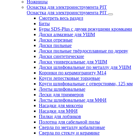
Ножницы
Оснастка для электроинструмента PIT
Оснастка для электроинструмента PIT
Смотреть весь раздел
Биты
Буры SDS-Plus c двумя режущими кромками
Диски алмазные для УШМ
Диски отрезные
Диски пильные
Диски пильные твёрдосплавные по дереву
Диски синтетические
Диски универсальные для УШМ
Диски шлифовальные по металлу для УШМ
Коронки по керамограниту M14
Круги лепестковые торцевые
Круги шлифовальные с отверстиями, 125 мм
Ленты шлифовальные
Лески для триммеров
Листы шлифовальные для МФИ
Насадки для миксера
Насадки для МФИ
Пилки для лобзиков
Полотна для сабельной пилы
Сверла по металлу кобальтовые
Сверла по стеклу и керамике