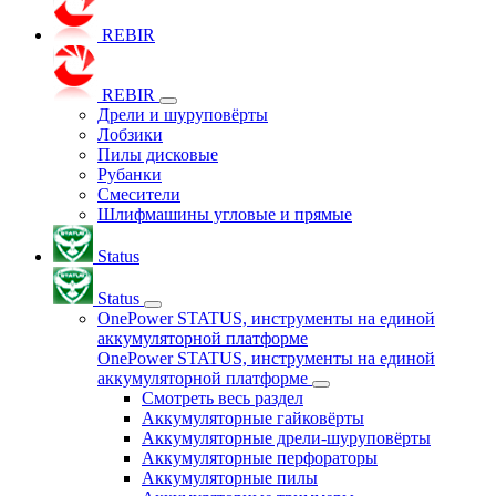
REBIR
REBIR
Дрели и шуруповёрты
Лобзики
Пилы дисковые
Рубанки
Смесители
Шлифмашины угловые и прямые
Status
Status
OnePower STATUS, инструменты на единой
аккумуляторной платформе
OnePower STATUS, инструменты на единой
аккумуляторной платформе
Смотреть весь раздел
Аккумуляторные гайковёрты
Аккумуляторные дрели-шуруповёрты
Аккумуляторные перфораторы
Аккумуляторные пилы