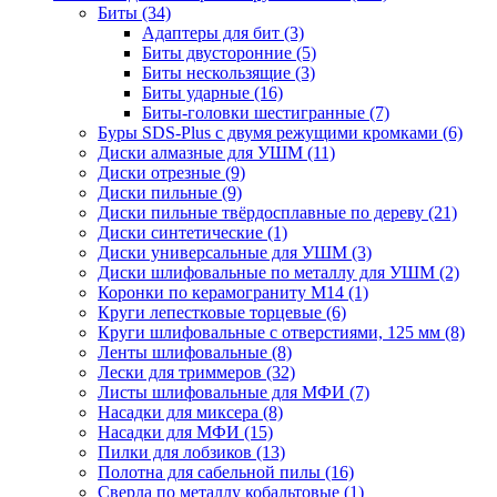
Биты
(34)
Адаптеры для бит
(3)
Биты двусторонние
(5)
Биты нескользящие
(3)
Биты ударные
(16)
Биты-головки шестигранные
(7)
Буры SDS-Plus c двумя режущими кромками
(6)
Диски алмазные для УШМ
(11)
Диски отрезные
(9)
Диски пильные
(9)
Диски пильные твёрдосплавные по дереву
(21)
Диски синтетические
(1)
Диски универсальные для УШМ
(3)
Диски шлифовальные по металлу для УШМ
(2)
Коронки по керамограниту M14
(1)
Круги лепестковые торцевые
(6)
Круги шлифовальные с отверстиями, 125 мм
(8)
Ленты шлифовальные
(8)
Лески для триммеров
(32)
Листы шлифовальные для МФИ
(7)
Насадки для миксера
(8)
Насадки для МФИ
(15)
Пилки для лобзиков
(13)
Полотна для сабельной пилы
(16)
Сверла по металлу кобальтовые
(1)