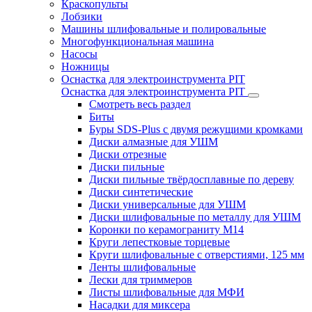
Краскопульты
Лобзики
Машины шлифовальные и полировальные
Многофункциональная машина
Насосы
Ножницы
Оснастка для электроинструмента PIT
Оснастка для электроинструмента PIT
Смотреть весь раздел
Биты
Буры SDS-Plus c двумя режущими кромками
Диски алмазные для УШМ
Диски отрезные
Диски пильные
Диски пильные твёрдосплавные по дереву
Диски синтетические
Диски универсальные для УШМ
Диски шлифовальные по металлу для УШМ
Коронки по керамограниту M14
Круги лепестковые торцевые
Круги шлифовальные с отверстиями, 125 мм
Ленты шлифовальные
Лески для триммеров
Листы шлифовальные для МФИ
Насадки для миксера