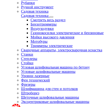
Рубанки
Ручной инструмент
Садовая техника
Садовая техника
Смотреть весь раздел
Бензотриммеры
Воздуходувки
Газонокосилки электрические и бензиновые
Мойки высокого давления
Мотобуры
Триммеры электрические
Сварочные аппараты, электросварочная оснастка
Станки
Степлеры
Стойки
Угловая шлифовальная машина по бетону
Угловые шлифовальные машины
Уровни лазерные
Фен технический
Фрезеры
Шлифмашина для стен и потолков
Штроборез
Щеточные шлифовальные машины
Эксцентриковые шлифовальные машины