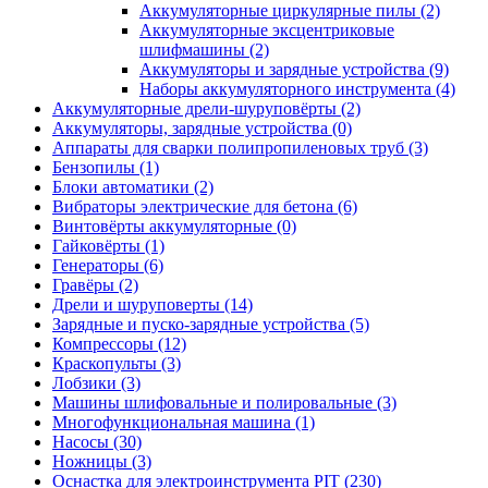
Аккумуляторные циркулярные пилы
(2)
Аккумуляторные эксцентриковые
шлифмашины
(2)
Аккумуляторы и зарядные устройства
(9)
Наборы аккумуляторного инструмента
(4)
Аккумуляторные дрели-шуруповёрты
(2)
Аккумуляторы, зарядные устройства
(0)
Аппараты для сварки полипропиленовых труб
(3)
Бензопилы
(1)
Блоки автоматики
(2)
Вибраторы электрические для бетона
(6)
Винтовёрты аккумуляторные
(0)
Гайковёрты
(1)
Генераторы
(6)
Гравёры
(2)
Дрели и шуруповерты
(14)
Зарядные и пуско-зарядные устройства
(5)
Компрессоры
(12)
Краскопульты
(3)
Лобзики
(3)
Машины шлифовальные и полировальные
(3)
Многофункциональная машина
(1)
Насосы
(30)
Ножницы
(3)
Оснастка для электроинструмента PIT
(230)