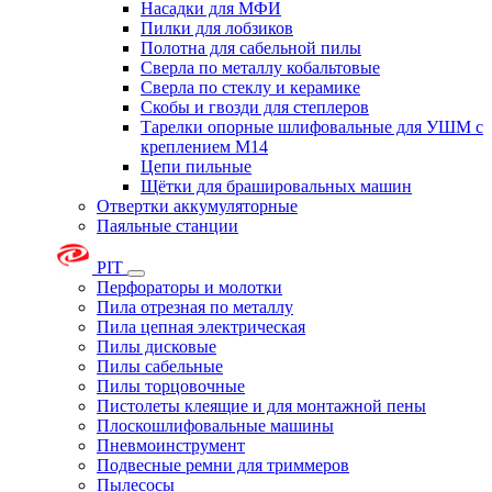
Насадки для МФИ
Пилки для лобзиков
Полотна для сабельной пилы
Сверла по металлу кобальтовые
Сверла по стеклу и керамике
Скобы и гвозди для степлеров
Тарелки опорные шлифовальные для УШМ с
креплением М14
Цепи пильные
Щётки для брашировальных машин
Отвертки аккумуляторные
Паяльные станции
PIT
Перфораторы и молотки
Пила отрезная по металлу
Пила цепная электрическая
Пилы дисковые
Пилы сабельные
Пилы торцовочные
Пистолеты клеящие и для монтажной пены
Плоскошлифовальные машины
Пневмоинструмент
Подвесные ремни для триммеров
Пылесосы