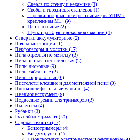
Сверла по стеклу и керамике
(3)
Скобы и гвозди для степлеров
(1)
Тарелки опорные шлифовальные для УШМ с
креплением М14
(9)
Цепи пильные
(2)
Щётки для брашировальных машин
(4)
Отвертки аккумуляторные
(2)
Паяльные станции
(1)
Перфораторы и молотки
(17)
Пила отрезная по металлу
(3)
Пила цепная электрическая
(5)
Пилы дисковые
(9)
Пилы сабельные
(2)
Пилы торцовочные
(6)
Пистолеты клеящие и для монтажной пены
(8)
Плоскошлифовальные машины
(4)
Пневмоинструмент
(9)
Подвесные ремни для триммеров
(3)
Пылесосы
(4)
Рубанки
(3)
Ручной инструмент
(39)
Садовая техника
(17)
Бензотриммеры
(4)
Воздуходувки
(1)
Газонокосилки электрические и бензиновые
(4)