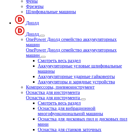
Фены
Фрезеры
Шлифовальные машины
Диолд
Диолд
OnePower Диолд семейство аккумуляторных
машин
OnePower Диолд семейство аккумуляторных
машин
Смотреть весь раздел
Аккумуляторные угловые шлифовальные
машины
Аккумуляторные ударные гайковерты
Аккумуляторы и зарядные устройства
Компрессоры, пневмоинструмент
Оснастка для инструмента
Оснастка для инструмента
Смотреть весь раздел
Оснастка для вибрационной
многофункциональной машины
Оснастка для дисковых пил и дисковых пил
мини
Оснастка для станков заточных