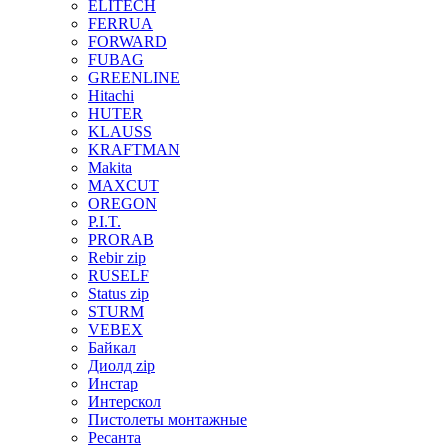
ELITECH
FERRUA
FORWARD
FUBAG
GREENLINE
Hitachi
HUTER
KLAUSS
KRAFTMAN
Makita
MAXCUT
OREGON
P.I.T.
PRORAB
Rebir zip
RUSELF
Status zip
STURM
VEBEX
Байкал
Диолд zip
Инстар
Интерскол
Пистолеты монтажные
Ресанта