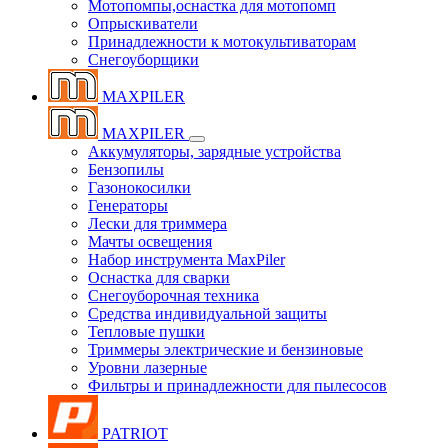
Мотопомпы,оснастка для мотопомп
Опрыскиватели
Принадлежности к мотокультиваторам
Снегоуборщики
MAXPILER
MAXPILER
Аккумуляторы, зарядные устройства
Бензопилы
Газонокосилки
Генераторы
Лески для триммера
Мачты освещения
Набор инструмента MaxPiler
Оснастка для сварки
Снегоуборочная техника
Средства индивидуальной защиты
Тепловые пушки
Триммеры электрические и бензиновые
Уровни лазерные
Фильтры и принадлежности для пылесосов
PATRIOT