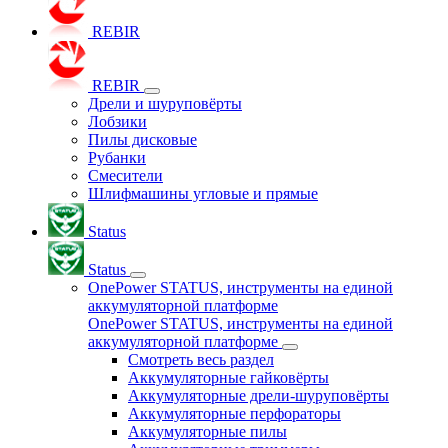
REBIR
REBIR
Дрели и шуруповёрты
Лобзики
Пилы дисковые
Рубанки
Смесители
Шлифмашины угловые и прямые
Status
Status
OnePower STATUS, инструменты на единой
аккумуляторной платформе
OnePower STATUS, инструменты на единой
аккумуляторной платформе
Смотреть весь раздел
Аккумуляторные гайковёрты
Аккумуляторные дрели-шуруповёрты
Аккумуляторные перфораторы
Аккумуляторные пилы