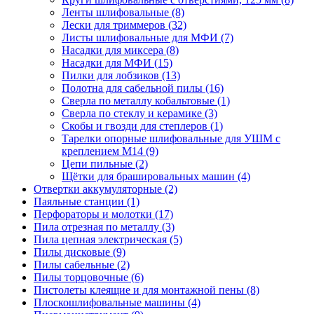
Ленты шлифовальные
(8)
Лески для триммеров
(32)
Листы шлифовальные для МФИ
(7)
Насадки для миксера
(8)
Насадки для МФИ
(15)
Пилки для лобзиков
(13)
Полотна для сабельной пилы
(16)
Сверла по металлу кобальтовые
(1)
Сверла по стеклу и керамике
(3)
Скобы и гвозди для степлеров
(1)
Тарелки опорные шлифовальные для УШМ с
креплением М14
(9)
Цепи пильные
(2)
Щётки для брашировальных машин
(4)
Отвертки аккумуляторные
(2)
Паяльные станции
(1)
Перфораторы и молотки
(17)
Пила отрезная по металлу
(3)
Пила цепная электрическая
(5)
Пилы дисковые
(9)
Пилы сабельные
(2)
Пилы торцовочные
(6)
Пистолеты клеящие и для монтажной пены
(8)
Плоскошлифовальные машины
(4)