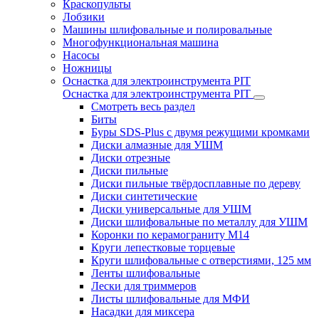
Краскопульты
Лобзики
Машины шлифовальные и полировальные
Многофункциональная машина
Насосы
Ножницы
Оснастка для электроинструмента PIT
Оснастка для электроинструмента PIT
Смотреть весь раздел
Биты
Буры SDS-Plus c двумя режущими кромками
Диски алмазные для УШМ
Диски отрезные
Диски пильные
Диски пильные твёрдосплавные по дереву
Диски синтетические
Диски универсальные для УШМ
Диски шлифовальные по металлу для УШМ
Коронки по керамограниту M14
Круги лепестковые торцевые
Круги шлифовальные с отверстиями, 125 мм
Ленты шлифовальные
Лески для триммеров
Листы шлифовальные для МФИ
Насадки для миксера