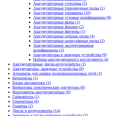
Аккумуляторные степлеры
(2)
Аккумуляторные торцовочные пилы
(1)
Аккумуляторные триммеры
(10)
Аккумуляторные угловые шлифмашины
(8)
Аккумуляторные фены
(1)
Аккумуляторные фонари
(2)
Аккумуляторные фрезеры
(1)
Аккумуляторные цепные пилы
(4)
Аккумуляторные циркулярные пилы
(2)
Аккумуляторные эксцентриковые
шлифмашины
(2)
Аккумуляторы и зарядные устройства
(9)
Наборы аккумуляторного инструмента
(4)
Аккумуляторные дрели-шуруповёрты
(2)
Аккумуляторы, зарядные устройства
(0)
Аппараты для сварки полипропиленовых труб
(3)
Бензопилы
(1)
Блоки автоматики
(2)
Вибраторы электрические для бетона
(6)
Винтовёрты аккумуляторные
(0)
Гайковёрты
(1)
Генераторы
(6)
Гравёры
(2)
Дрели и шуруповерты
(14)
Зарядные и пуско-зарядные устройства
(5)