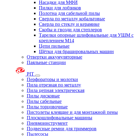
Насадки для МФИ
Пилки для лобзиков
Полотна для сабельной пилы
Сверла по металлу кобальтовые
Сверла по стеклу и керамике
Скобы и гвозди для степлеров
Тарелки опорные шлифовальные для УШМ с
креплением М14
Цепи пильные
Щётки для брашировальных машин
Отвертки аккумуляторные
Паяльные станции
PIT
Перфораторы и молотки
Пила отрезная по металлу
Пила цепная электрическая
Пилы дисковые
Пилы сабельные
Пилы торцовочные
Пистолеты клеящие и для монтажной пены
Плоскошлифовальные машины
Пневмоинструмент
Подвесные ремни для триммеров
Пылесосы