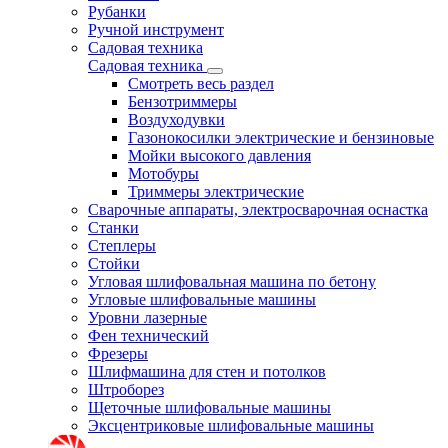
Рубанки
Ручной инструмент
Садовая техника
Садовая техника
Смотреть весь раздел
Бензотриммеры
Воздуходувки
Газонокосилки электрические и бензиновые
Мойки высокого давления
Мотобуры
Триммеры электрические
Сварочные аппараты, электросварочная оснастка
Станки
Степлеры
Стойки
Угловая шлифовальная машина по бетону
Угловые шлифовальные машины
Уровни лазерные
Фен технический
Фрезеры
Шлифмашина для стен и потолков
Штроборез
Щеточные шлифовальные машины
Эксцентриковые шлифовальные машины