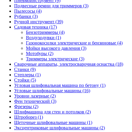
Пневмоинструмент
(9)
Подвесные ремни для триммеров
(3)
Пылесосы
(4)
Рубанки
(3)
Ручной инструмент
(39)
Садовая техника
(17)
Бензотриммеры
(4)
Воздуходувки
(1)
Газонокосилки электрические и бензиновые
(4)
Мойки высокого давления
(3)
Мотобуры
(2)
Триммеры электрические
(3)
Сварочные аппараты, электросварочная оснастка
(18)
Станки
(9)
Степлеры
(1)
Стойки
(5)
Угловая шлифовальная машина по бетону
(1)
Угловые шлифовальные машины
(16)
Уровни лазерные
(2)
Фен технический
(3)
Фрезеры
(2)
Шлифмашина для стен и потолков
(2)
Штроборез
(1)
Щеточные шлифовальные машины
(1)
Эксцентриковые шлифовальные машины
(2)