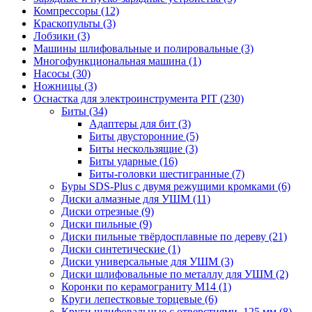
Компрессоры
(12)
Краскопульты
(3)
Лобзики
(3)
Машины шлифовальные и полировальные
(3)
Многофункциональная машина
(1)
Насосы
(30)
Ножницы
(3)
Оснастка для электроинструмента PIT
(230)
Биты
(34)
Адаптеры для бит
(3)
Биты двусторонние
(5)
Биты нескользящие
(3)
Биты ударные
(16)
Биты-головки шестигранные
(7)
Буры SDS-Plus c двумя режущими кромками
(6)
Диски алмазные для УШМ
(11)
Диски отрезные
(9)
Диски пильные
(9)
Диски пильные твёрдосплавные по дереву
(21)
Диски синтетические
(1)
Диски универсальные для УШМ
(3)
Диски шлифовальные по металлу для УШМ
(2)
Коронки по керамограниту M14
(1)
Круги лепестковые торцевые
(6)
Круги шлифовальные с отверстиями, 125 мм
(8)