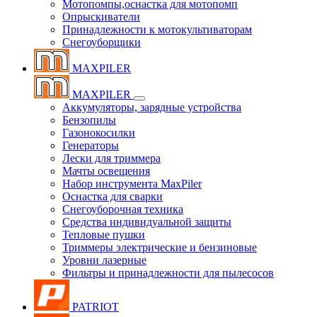
Мотопомпы,оснастка для мотопомп
Опрыскиватели
Принадлежности к мотокультиваторам
Снегоуборщики
MAXPILER
MAXPILER
Аккумуляторы, зарядные устройства
Бензопилы
Газонокосилки
Генераторы
Лески для триммера
Мачты освещения
Набор инструмента MaxPiler
Оснастка для сварки
Снегоуборочная техника
Средства индивидуальной защиты
Тепловые пушки
Триммеры электрические и бензиновые
Уровни лазерные
Фильтры и принадлежности для пылесосов
PATRIOT