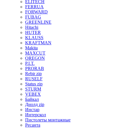
ELITECH
FERRUA
FORWARD
FUBAG
GREENLINE
Hitachi
HUTER
KLAUSS
KRAFTMAN
Makita
MAXCUT
OREGON
P.I.T.
PRORAB
Rebir zip
RUSELF
Status zip
STURM
VEBEX
Байкал
Диолд zip
Инстар
Интерскол
Пистолеты монтажные
Ресанта