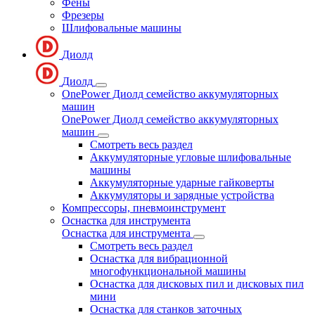
Фены
Фрезеры
Шлифовальные машины
Диолд
Диолд
OnePower Диолд семейство аккумуляторных
машин
OnePower Диолд семейство аккумуляторных
машин
Смотреть весь раздел
Аккумуляторные угловые шлифовальные
машины
Аккумуляторные ударные гайковерты
Аккумуляторы и зарядные устройства
Компрессоры, пневмоинструмент
Оснастка для инструмента
Оснастка для инструмента
Смотреть весь раздел
Оснастка для вибрационной
многофункциональной машины
Оснастка для дисковых пил и дисковых пил
мини
Оснастка для станков заточных