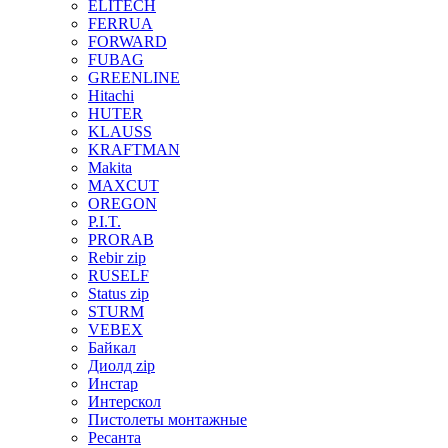
ELITECH
FERRUA
FORWARD
FUBAG
GREENLINE
Hitachi
HUTER
KLAUSS
KRAFTMAN
Makita
MAXCUT
OREGON
P.I.T.
PRORAB
Rebir zip
RUSELF
Status zip
STURM
VEBEX
Байкал
Диолд zip
Инстар
Интерскол
Пистолеты монтажные
Ресанта