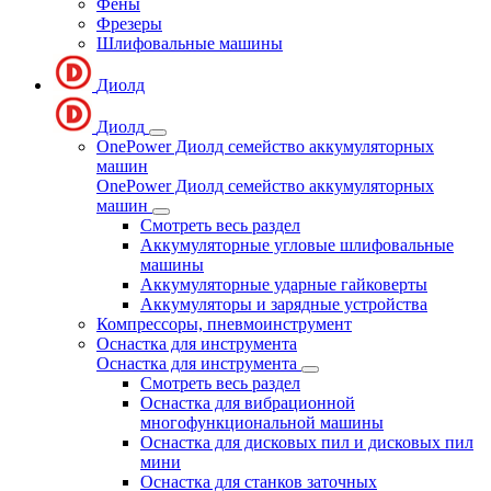
Фены
Фрезеры
Шлифовальные машины
Диолд
Диолд
OnePower Диолд семейство аккумуляторных
машин
OnePower Диолд семейство аккумуляторных
машин
Смотреть весь раздел
Аккумуляторные угловые шлифовальные
машины
Аккумуляторные ударные гайковерты
Аккумуляторы и зарядные устройства
Компрессоры, пневмоинструмент
Оснастка для инструмента
Оснастка для инструмента
Смотреть весь раздел
Оснастка для вибрационной
многофункциональной машины
Оснастка для дисковых пил и дисковых пил
мини
Оснастка для станков заточных