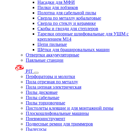
Насадки для МФИ
Пилки для лобзиков
Полотна для сабельной пилы
Сверла по металлу кобальтовые
Сверла по стеклу и керамике
Скобы и гвозди для степлеров
Тарелки опорные шлифовальные для УШМ с
креплением М14
Цепи пильные
Щётки для брашировальных машин
Отвертки аккумуляторные
Паяльные станции
PIT
Перфораторы и молотки
Пила отрезная по металлу
Пила цепная электрическая
Пилы дисковые
Пилы сабельные
Пилы торцовочные
Пистолеты клеящие и для монтажной пены
Плоскошлифовальные машины
Пневмоинструмент
Подвесные ремни для триммеров
Пылесосы