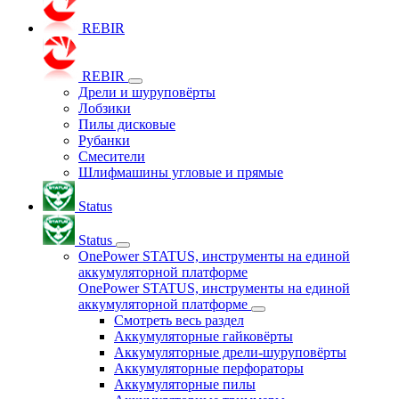
REBIR
REBIR
Дрели и шуруповёрты
Лобзики
Пилы дисковые
Рубанки
Смесители
Шлифмашины угловые и прямые
Status
Status
OnePower STATUS, инструменты на единой
аккумуляторной платформе
OnePower STATUS, инструменты на единой
аккумуляторной платформе
Смотреть весь раздел
Аккумуляторные гайковёрты
Аккумуляторные дрели-шуруповёрты
Аккумуляторные перфораторы
Аккумуляторные пилы