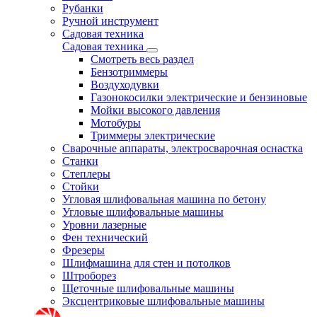
Рубанки
Ручной инструмент
Садовая техника
Садовая техника
Смотреть весь раздел
Бензотриммеры
Воздуходувки
Газонокосилки электрические и бензиновые
Мойки высокого давления
Мотобуры
Триммеры электрические
Сварочные аппараты, электросварочная оснастка
Станки
Степлеры
Стойки
Угловая шлифовальная машина по бетону
Угловые шлифовальные машины
Уровни лазерные
Фен технический
Фрезеры
Шлифмашина для стен и потолков
Штроборез
Щеточные шлифовальные машины
Эксцентриковые шлифовальные машины