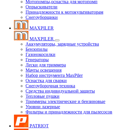
Мотопомпы,оснастка для мотопомп
Опрыскиватели
Принадлежности к мотокультиваторам
Снегоуборщики
MAXPILER
MAXPILER
Аккумуляторы, зарядные устройства
Бензопилы
Газонокосилки
Генераторы
Лески для триммера
Мачты освещения
Набор инструмента MaxPiler
Оснастка для сварки
Снегоуборочная техника
Средства индивидуальной защиты
Тепловые пушки
Триммеры электрические и бензиновые
Уровни лазерные
Фильтры и принадлежности для пылесосов
PATRIOT