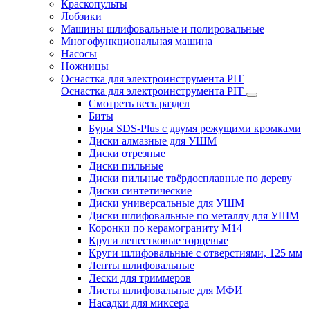
Краскопульты
Лобзики
Машины шлифовальные и полировальные
Многофункциональная машина
Насосы
Ножницы
Оснастка для электроинструмента PIT
Оснастка для электроинструмента PIT
Смотреть весь раздел
Биты
Буры SDS-Plus c двумя режущими кромками
Диски алмазные для УШМ
Диски отрезные
Диски пильные
Диски пильные твёрдосплавные по дереву
Диски синтетические
Диски универсальные для УШМ
Диски шлифовальные по металлу для УШМ
Коронки по керамограниту M14
Круги лепестковые торцевые
Круги шлифовальные с отверстиями, 125 мм
Ленты шлифовальные
Лески для триммеров
Листы шлифовальные для МФИ
Насадки для миксера