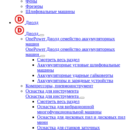
Фены
Фрезеры
Шлифовальные машины
Диолд
Диолд
OnePower Диолд семейство аккумуляторных
машин
OnePower Диолд семейство аккумуляторных
машин
Смотреть весь раздел
Аккумуляторные угловые шлифовальные
машины
Аккумуляторные ударные гайковерты
Аккумуляторы и зарядные устройства
Компрессоры, пневмоинструмент
Оснастка для инструмента
Оснастка для инструмента
Смотреть весь раздел
Оснастка для вибрационной
многофункциональной машины
Оснастка для дисковых пил и дисковых пил
мини
Оснастка для станков заточных