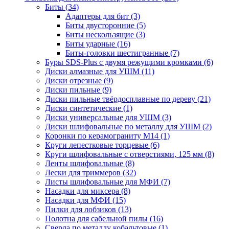
Биты
(34)
Адаптеры для бит
(3)
Биты двусторонние
(5)
Биты нескользящие
(3)
Биты ударные
(16)
Биты-головки шестигранные
(7)
Буры SDS-Plus c двумя режущими кромками
(6)
Диски алмазные для УШМ
(11)
Диски отрезные
(9)
Диски пильные
(9)
Диски пильные твёрдосплавные по дереву
(21)
Диски синтетические
(1)
Диски универсальные для УШМ
(3)
Диски шлифовальные по металлу для УШМ
(2)
Коронки по керамограниту M14
(1)
Круги лепестковые торцевые
(6)
Круги шлифовальные с отверстиями, 125 мм
(8)
Ленты шлифовальные
(8)
Лески для триммеров
(32)
Листы шлифовальные для МФИ
(7)
Насадки для миксера
(8)
Насадки для МФИ
(15)
Пилки для лобзиков
(13)
Полотна для сабельной пилы
(16)
Сверла по металлу кобальтовые
(1)