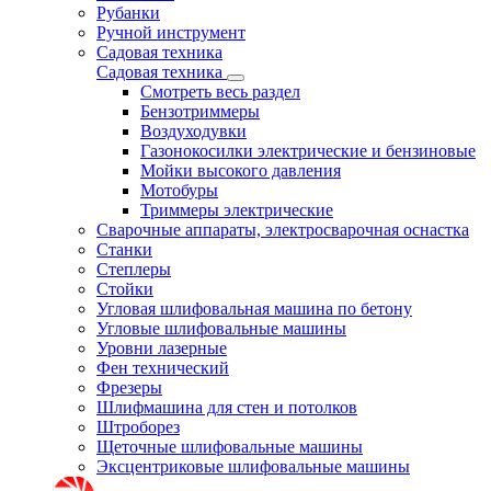
Рубанки
Ручной инструмент
Садовая техника
Садовая техника
Смотреть весь раздел
Бензотриммеры
Воздуходувки
Газонокосилки электрические и бензиновые
Мойки высокого давления
Мотобуры
Триммеры электрические
Сварочные аппараты, электросварочная оснастка
Станки
Степлеры
Стойки
Угловая шлифовальная машина по бетону
Угловые шлифовальные машины
Уровни лазерные
Фен технический
Фрезеры
Шлифмашина для стен и потолков
Штроборез
Щеточные шлифовальные машины
Эксцентриковые шлифовальные машины