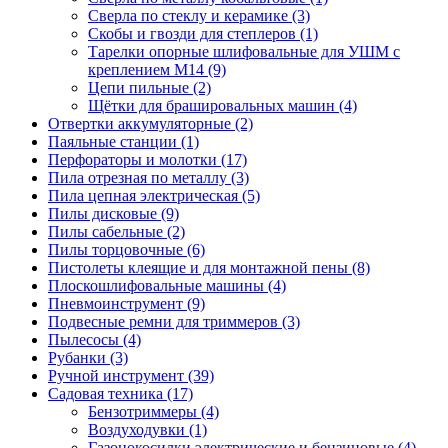
Сверла по стеклу и керамике
(3)
Скобы и гвозди для степлеров
(1)
Тарелки опорные шлифовальные для УШМ с
креплением М14
(9)
Цепи пильные
(2)
Щётки для брашировальных машин
(4)
Отвертки аккумуляторные
(2)
Паяльные станции
(1)
Перфораторы и молотки
(17)
Пила отрезная по металлу
(3)
Пила цепная электрическая
(5)
Пилы дисковые
(9)
Пилы сабельные
(2)
Пилы торцовочные
(6)
Пистолеты клеящие и для монтажной пены
(8)
Плоскошлифовальные машины
(4)
Пневмоинструмент
(9)
Подвесные ремни для триммеров
(3)
Пылесосы
(4)
Рубанки
(3)
Ручной инструмент
(39)
Садовая техника
(17)
Бензотриммеры
(4)
Воздуходувки
(1)
Газонокосилки электрические и бензиновые
(4)