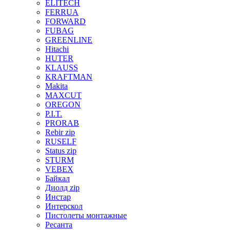
ELITECH
FERRUA
FORWARD
FUBAG
GREENLINE
Hitachi
HUTER
KLAUSS
KRAFTMAN
Makita
MAXCUT
OREGON
P.I.T.
PRORAB
Rebir zip
RUSELF
Status zip
STURM
VEBEX
Байкал
Диолд zip
Инстар
Интерскол
Пистолеты монтажные
Ресанта