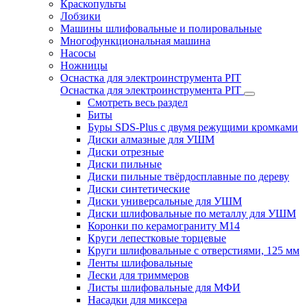
Краскопульты
Лобзики
Машины шлифовальные и полировальные
Многофункциональная машина
Насосы
Ножницы
Оснастка для электроинструмента PIT
Оснастка для электроинструмента PIT
Смотреть весь раздел
Биты
Буры SDS-Plus c двумя режущими кромками
Диски алмазные для УШМ
Диски отрезные
Диски пильные
Диски пильные твёрдосплавные по дереву
Диски синтетические
Диски универсальные для УШМ
Диски шлифовальные по металлу для УШМ
Коронки по керамограниту M14
Круги лепестковые торцевые
Круги шлифовальные с отверстиями, 125 мм
Ленты шлифовальные
Лески для триммеров
Листы шлифовальные для МФИ
Насадки для миксера