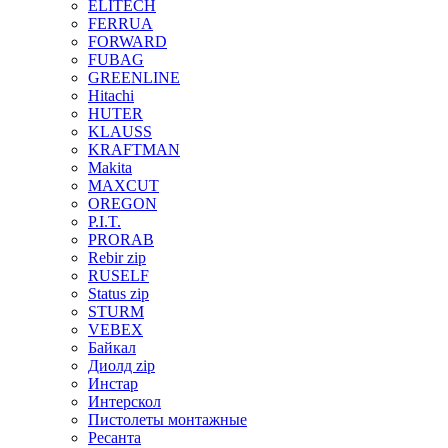
ELITECH
FERRUA
FORWARD
FUBAG
GREENLINE
Hitachi
HUTER
KLAUSS
KRAFTMAN
Makita
MAXCUT
OREGON
P.I.T.
PRORAB
Rebir zip
RUSELF
Status zip
STURM
VEBEX
Байкал
Диолд zip
Инстар
Интерскол
Пистолеты монтажные
Ресанта