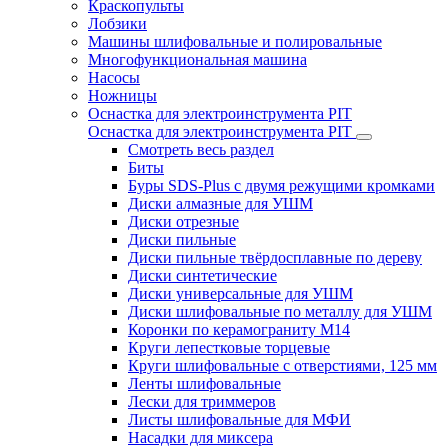
Краскопульты
Лобзики
Машины шлифовальные и полировальные
Многофункциональная машина
Насосы
Ножницы
Оснастка для электроинструмента PIT
Оснастка для электроинструмента PIT
Смотреть весь раздел
Биты
Буры SDS-Plus c двумя режущими кромками
Диски алмазные для УШМ
Диски отрезные
Диски пильные
Диски пильные твёрдосплавные по дереву
Диски синтетические
Диски универсальные для УШМ
Диски шлифовальные по металлу для УШМ
Коронки по керамограниту M14
Круги лепестковые торцевые
Круги шлифовальные с отверстиями, 125 мм
Ленты шлифовальные
Лески для триммеров
Листы шлифовальные для МФИ
Насадки для миксера