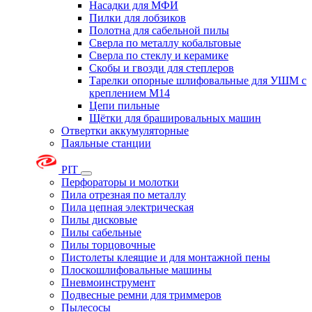
Насадки для МФИ
Пилки для лобзиков
Полотна для сабельной пилы
Сверла по металлу кобальтовые
Сверла по стеклу и керамике
Скобы и гвозди для степлеров
Тарелки опорные шлифовальные для УШМ с
креплением М14
Цепи пильные
Щётки для брашировальных машин
Отвертки аккумуляторные
Паяльные станции
PIT
Перфораторы и молотки
Пила отрезная по металлу
Пила цепная электрическая
Пилы дисковые
Пилы сабельные
Пилы торцовочные
Пистолеты клеящие и для монтажной пены
Плоскошлифовальные машины
Пневмоинструмент
Подвесные ремни для триммеров
Пылесосы