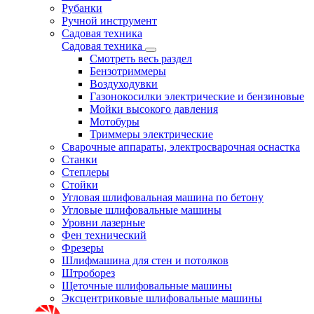
Рубанки
Ручной инструмент
Садовая техника
Садовая техника
Смотреть весь раздел
Бензотриммеры
Воздуходувки
Газонокосилки электрические и бензиновые
Мойки высокого давления
Мотобуры
Триммеры электрические
Сварочные аппараты, электросварочная оснастка
Станки
Степлеры
Стойки
Угловая шлифовальная машина по бетону
Угловые шлифовальные машины
Уровни лазерные
Фен технический
Фрезеры
Шлифмашина для стен и потолков
Штроборез
Щеточные шлифовальные машины
Эксцентриковые шлифовальные машины