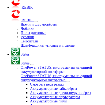
REBIR
REBIR
Дрели и шуруповёрты
Лобзики
Пилы дисковые
Рубанки
Смесители
Шлифмашины угловые и прямые
Status
Status
OnePower STATUS, инструменты на единой
аккумуляторной платформе
OnePower STATUS, инструменты на единой
аккумуляторной платформе
Смотреть весь раздел
Аккумуляторные гайковёрты
Аккумуляторные дрели-шуруповёрты
Аккумуляторные перфораторы
Аккумуляторные пилы