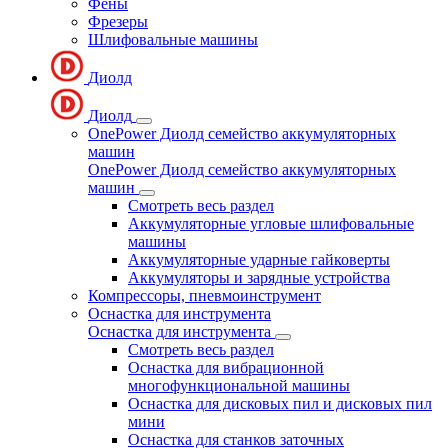
Фены
Фрезеры
Шлифовальные машины
Диолд
Диолд
OnePower Диолд семейство аккумуляторных
машин
OnePower Диолд семейство аккумуляторных
машин
Смотреть весь раздел
Аккумуляторные угловые шлифовальные
машины
Аккумуляторные ударные гайковерты
Аккумуляторы и зарядные устройства
Компрессоры, пневмоинструмент
Оснастка для инструмента
Оснастка для инструмента
Смотреть весь раздел
Оснастка для вибрационной
многофункциональной машины
Оснастка для дисковых пил и дисковых пил
мини
Оснастка для станков заточных