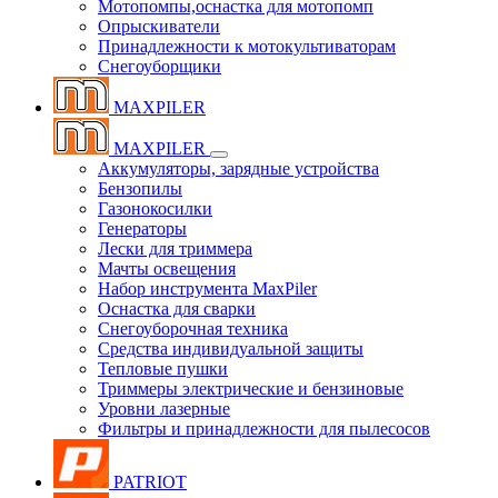
Мотопомпы,оснастка для мотопомп
Опрыскиватели
Принадлежности к мотокультиваторам
Снегоуборщики
MAXPILER
MAXPILER
Аккумуляторы, зарядные устройства
Бензопилы
Газонокосилки
Генераторы
Лески для триммера
Мачты освещения
Набор инструмента MaxPiler
Оснастка для сварки
Снегоуборочная техника
Средства индивидуальной защиты
Тепловые пушки
Триммеры электрические и бензиновые
Уровни лазерные
Фильтры и принадлежности для пылесосов
PATRIOT