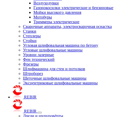
Воздуходувки
Газонокосилки электрические и бензиновые
Мойки высокого давления
Мотобуры
Триммеры электрические
Сварочные аппараты, электросварочная оснастка
Станки
Степлеры
Стойки
Угловая шлифовальная машина по бетону
Угловые шлифовальные машины
Уровни лазерные
Фен технический
Фрезеры
Шлифмашина для стен и потолков
Штроборез
Щеточные шлифовальные машины
Эксцентриковые шлифовальные машины
REBIR
REBIR
Дрели и шуруповёрты