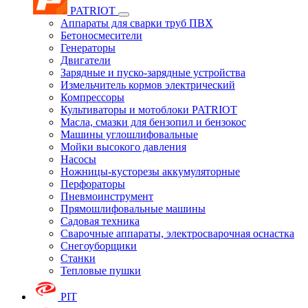
PATRIOT
Аппараты для сварки труб ПВХ
Бетоносмесители
Генераторы
Двигатели
Зарядные и пуско-зарядные устройства
Измельчитель кормов электрический
Компрессоры
Культиваторы и мотоблоки PATRIOT
Масла, смазки для бензопил и бензокос
Машины углошлифовальные
Мойки высокого давления
Насосы
Ножницы-кусторезы аккумуляторные
Перфораторы
Пневмоинструмент
Прямошлифовальные машины
Садовая техника
Сварочные аппараты, электросварочная оснастка
Снегоуборщики
Станки
Тепловые пушки
PIT