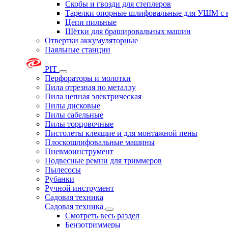
Скобы и гвозди для степлеров
Тарелки опорные шлифовальные для УШМ с 
Цепи пильные
Щётки для брашировальных машин
Отвертки аккумуляторные
Паяльные станции
PIT
Перфораторы и молотки
Пила отрезная по металлу
Пила цепная электрическая
Пилы дисковые
Пилы сабельные
Пилы торцовочные
Пистолеты клеящие и для монтажной пены
Плоскошлифовальные машины
Пневмоинструмент
Подвесные ремни для триммеров
Пылесосы
Рубанки
Ручной инструмент
Садовая техника
Садовая техника
Смотреть весь раздел
Бензотриммеры