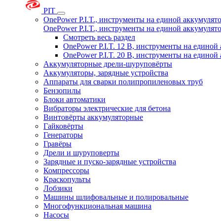
PIT
OnePower P.I.T., инструменты на единой аккумуля
OnePower P.I.T., инструменты на единой аккумуля
Смотреть весь раздел
OnePower P.I.T. 12 В, инструменты на едино
OnePower P.I.T. 20 В, инструменты на едино
Аккумуляторные дрели-шуруповёрты
Аккумуляторы, зарядные устройства
Аппараты для сварки полипропиленовых труб
Бензопилы
Блоки автоматики
Вибраторы электрические для бетона
Винтовёрты аккумуляторные
Гайковёрты
Генераторы
Гравёры
Дрели и шуруповерты
Зарядные и пуско-зарядные устройства
Компрессоры
Краскопульты
Лобзики
Машины шлифовальные и полировальные
Многофункциональная машина
Насосы