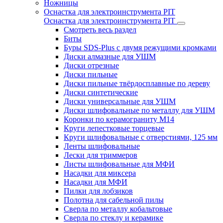
Ножницы
Оснастка для электроинструмента PIT
Оснастка для электроинструмента PIT
Смотреть весь раздел
Биты
Буры SDS-Plus c двумя режущими кромками
Диски алмазные для УШМ
Диски отрезные
Диски пильные
Диски пильные твёрдосплавные по дереву
Диски синтетические
Диски универсальные для УШМ
Диски шлифовальные по металлу для УШМ
Коронки по керамограниту M14
Круги лепестковые торцевые
Круги шлифовальные с отверстиями, 125 мм
Ленты шлифовальные
Лески для триммеров
Листы шлифовальные для МФИ
Насадки для миксера
Насадки для МФИ
Пилки для лобзиков
Полотна для сабельной пилы
Сверла по металлу кобальтовые
Сверла по стеклу и керамике