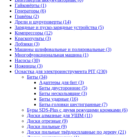
Гайковёрты
(1)
Генераторы
(6)
Гравёры
(2)
Дрели и шуруповерты
(14)
Зарядные и пуско-зарядные устройства
(5)
Компрессоры
(12)
Краскопульты
(3)
Лобзики
(3)
Машины шлифовальные и полировальные
(3)
Многофункциональная машина
(1)
Насосы
(30)
Ножницы
(3)
Оснастка для электроинструмента PIT
(230)
Биты
(34)
Адаптеры для бит
(3)
Биты двусторонние
(5)
Биты нескользящие
(3)
Биты ударные
(16)
Биты-головки шестигранные
(7)
Буры SDS-Plus c двумя режущими кромками
(6)
Диски алмазные для УШМ
(11)
Диски отрезные
(9)
Диски пильные
(9)
Диски пильные твёрдосплавные по дереву
(21)