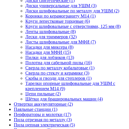
Диски синтетические
(1)
Диски универсальные для УШМ
(3)
Диски шлифовальные по металлу для УШМ
(2)
Коронки по керамограниту M14
(1)
Круги лепестковые торцевые
(6)
Круги шлифовальные с отверстиями, 125 мм
(8)
Ленты шлифовальные
(8)
Лески для триммеров
(32)
Листы шлифовальные для МФИ
(7)
Насадки для миксера
(8)
Насадки для МФИ
(15)
Пилки для лобзиков
(13)
Полотна для сабельной пилы
(16)
Сверла по металлу кобальтовые
(1)
Сверла по стеклу и керамике
(3)
Скобы и гвозди для степлеров
(1)
Тарелки опорные шлифовальные для УШМ с
креплением М14
(9)
Цепи пильные
(2)
Щётки для брашировальных машин
(4)
Отвертки аккумуляторные
(2)
Паяльные станции
(1)
Перфораторы и молотки
(17)
Пила отрезная по металлу
(3)
Пила цепная электрическая
(5)