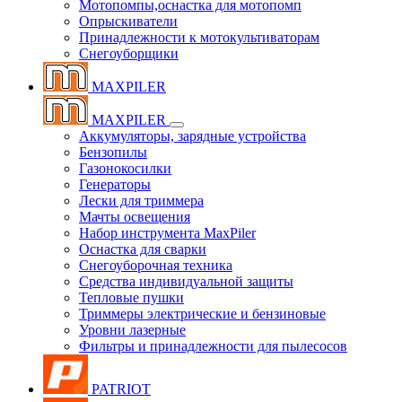
Мотопомпы,оснастка для мотопомп
Опрыскиватели
Принадлежности к мотокультиваторам
Снегоуборщики
MAXPILER
MAXPILER
Аккумуляторы, зарядные устройства
Бензопилы
Газонокосилки
Генераторы
Лески для триммера
Мачты освещения
Набор инструмента MaxPiler
Оснастка для сварки
Снегоуборочная техника
Средства индивидуальной защиты
Тепловые пушки
Триммеры электрические и бензиновые
Уровни лазерные
Фильтры и принадлежности для пылесосов
PATRIOT