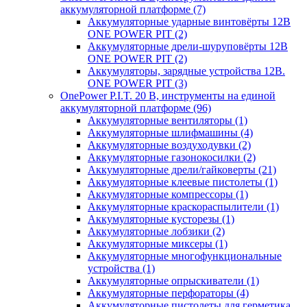
аккумуляторной платформе
(7)
Аккумуляторные ударные винтовёрты 12В
ONE POWER PIT
(2)
Аккумуляторные дрели-шуруповёрты 12В
ONE POWER PIT
(2)
Аккумуляторы, зарядные устройства 12В.
ONE POWER PIT
(3)
OnePower P.I.T. 20 В, инструменты на единой
аккумуляторной платформе
(96)
Аккумуляторные вентиляторы
(1)
Аккумуляторные шлифмашины
(4)
Аккумуляторные воздуходувки
(2)
Аккумуляторные газонокосилки
(2)
Аккумуляторные дрели/гайковерты
(21)
Аккумуляторные клеевые пистолеты
(1)
Аккумуляторные компрессоры
(1)
Аккумуляторные краскораспылители
(1)
Аккумуляторные кусторезы
(1)
Аккумуляторные лобзики
(2)
Аккумуляторные миксеры
(1)
Аккумуляторные многофункциональные
устройства
(1)
Аккумуляторные опрыскиватели
(1)
Аккумуляторные перфораторы
(4)
Аккумуляторные пистолеты для герметика