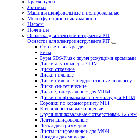
Краскопульты
Лобзики
Машины шлифовальные и полировальные
Многофункциональная машина
Насосы
Ножницы
Оснастка для электроинструмента PIT
Оснастка для электроинструмента PIT
Смотреть весь раздел
Биты
Буры SDS-Plus c двумя режущими кромками
Диски алмазные для УШМ
Диски отрезные
Диски пильные
Диски пильные твёрдосплавные по дереву
Диски синтетические
Диски универсальные для УШМ
Диски шлифовальные по металлу для УШМ
Коронки по керамограниту M14
Круги лепестковые торцевые
Круги шлифовальные с отверстиями, 125 мм
Ленты шлифовальные
Лески для триммеров
Листы шлифовальные для МФИ
Насадки для миксера