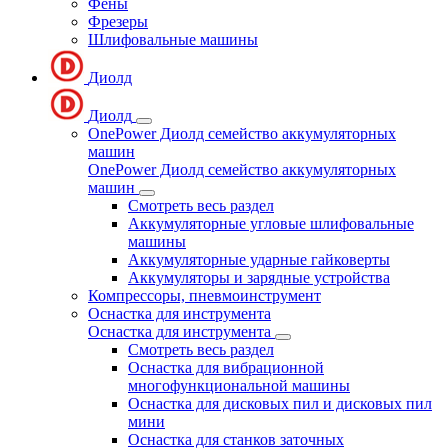
Фены
Фрезеры
Шлифовальные машины
Диолд
Диолд
OnePower Диолд семейство аккумуляторных
машин
OnePower Диолд семейство аккумуляторных
машин
Смотреть весь раздел
Аккумуляторные угловые шлифовальные
машины
Аккумуляторные ударные гайковерты
Аккумуляторы и зарядные устройства
Компрессоры, пневмоинструмент
Оснастка для инструмента
Оснастка для инструмента
Смотреть весь раздел
Оснастка для вибрационной
многофункциональной машины
Оснастка для дисковых пил и дисковых пил
мини
Оснастка для станков заточных