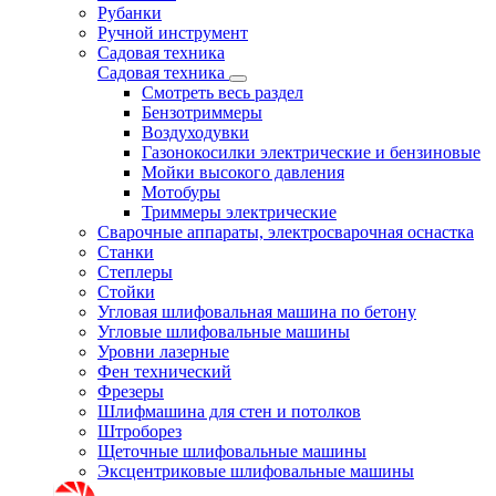
Рубанки
Ручной инструмент
Садовая техника
Садовая техника
Смотреть весь раздел
Бензотриммеры
Воздуходувки
Газонокосилки электрические и бензиновые
Мойки высокого давления
Мотобуры
Триммеры электрические
Сварочные аппараты, электросварочная оснастка
Станки
Степлеры
Стойки
Угловая шлифовальная машина по бетону
Угловые шлифовальные машины
Уровни лазерные
Фен технический
Фрезеры
Шлифмашина для стен и потолков
Штроборез
Щеточные шлифовальные машины
Эксцентриковые шлифовальные машины