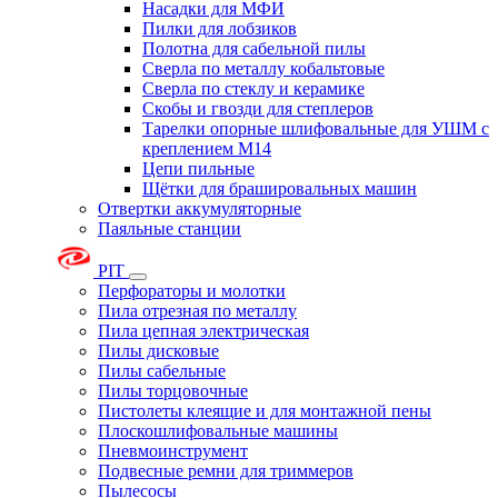
Насадки для МФИ
Пилки для лобзиков
Полотна для сабельной пилы
Сверла по металлу кобальтовые
Сверла по стеклу и керамике
Скобы и гвозди для степлеров
Тарелки опорные шлифовальные для УШМ с
креплением М14
Цепи пильные
Щётки для брашировальных машин
Отвертки аккумуляторные
Паяльные станции
PIT
Перфораторы и молотки
Пила отрезная по металлу
Пила цепная электрическая
Пилы дисковые
Пилы сабельные
Пилы торцовочные
Пистолеты клеящие и для монтажной пены
Плоскошлифовальные машины
Пневмоинструмент
Подвесные ремни для триммеров
Пылесосы