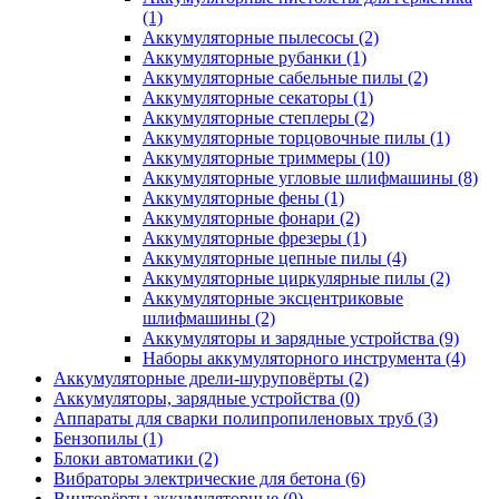
(1)
Аккумуляторные пылесосы
(2)
Аккумуляторные рубанки
(1)
Аккумуляторные сабельные пилы
(2)
Аккумуляторные секаторы
(1)
Аккумуляторные степлеры
(2)
Аккумуляторные торцовочные пилы
(1)
Аккумуляторные триммеры
(10)
Аккумуляторные угловые шлифмашины
(8)
Аккумуляторные фены
(1)
Аккумуляторные фонари
(2)
Аккумуляторные фрезеры
(1)
Аккумуляторные цепные пилы
(4)
Аккумуляторные циркулярные пилы
(2)
Аккумуляторные эксцентриковые
шлифмашины
(2)
Аккумуляторы и зарядные устройства
(9)
Наборы аккумуляторного инструмента
(4)
Аккумуляторные дрели-шуруповёрты
(2)
Аккумуляторы, зарядные устройства
(0)
Аппараты для сварки полипропиленовых труб
(3)
Бензопилы
(1)
Блоки автоматики
(2)
Вибраторы электрические для бетона
(6)
Винтовёрты аккумуляторные
(0)