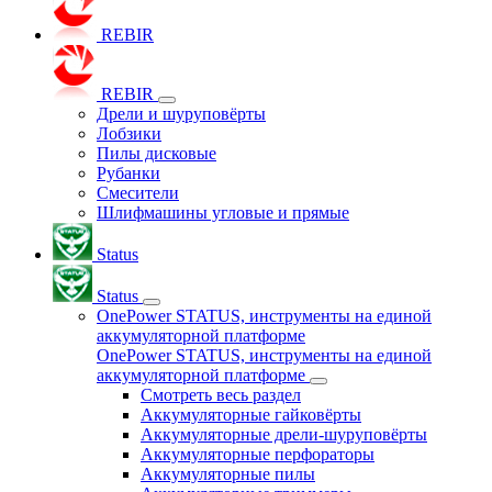
REBIR
REBIR
Дрели и шуруповёрты
Лобзики
Пилы дисковые
Рубанки
Смесители
Шлифмашины угловые и прямые
Status
Status
OnePower STATUS, инструменты на единой
аккумуляторной платформе
OnePower STATUS, инструменты на единой
аккумуляторной платформе
Смотреть весь раздел
Аккумуляторные гайковёрты
Аккумуляторные дрели-шуруповёрты
Аккумуляторные перфораторы
Аккумуляторные пилы