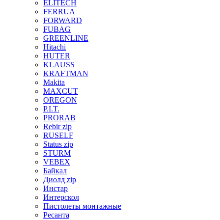
ELITECH
FERRUA
FORWARD
FUBAG
GREENLINE
Hitachi
HUTER
KLAUSS
KRAFTMAN
Makita
MAXCUT
OREGON
P.I.T.
PRORAB
Rebir zip
RUSELF
Status zip
STURM
VEBEX
Байкал
Диолд zip
Инстар
Интерскол
Пистолеты монтажные
Ресанта