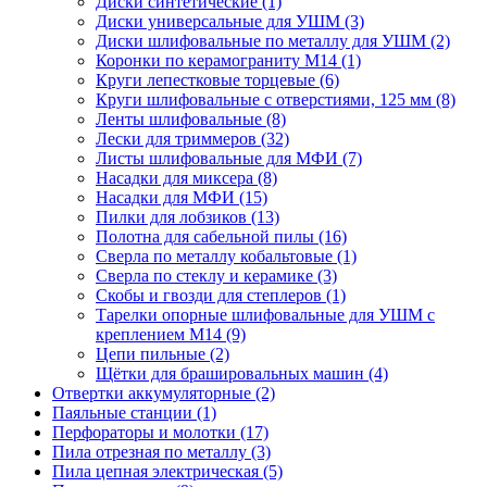
Диски синтетические
(1)
Диски универсальные для УШМ
(3)
Диски шлифовальные по металлу для УШМ
(2)
Коронки по керамограниту M14
(1)
Круги лепестковые торцевые
(6)
Круги шлифовальные с отверстиями, 125 мм
(8)
Ленты шлифовальные
(8)
Лески для триммеров
(32)
Листы шлифовальные для МФИ
(7)
Насадки для миксера
(8)
Насадки для МФИ
(15)
Пилки для лобзиков
(13)
Полотна для сабельной пилы
(16)
Сверла по металлу кобальтовые
(1)
Сверла по стеклу и керамике
(3)
Скобы и гвозди для степлеров
(1)
Тарелки опорные шлифовальные для УШМ с
креплением М14
(9)
Цепи пильные
(2)
Щётки для брашировальных машин
(4)
Отвертки аккумуляторные
(2)
Паяльные станции
(1)
Перфораторы и молотки
(17)
Пила отрезная по металлу
(3)
Пила цепная электрическая
(5)