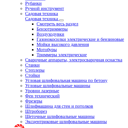
Рубанки
Ручной инструмент
Садовая техника
Садовая техника
Смотреть весь раздел
Бензотриммеры
Воздуходувки
Газонокосилки электрические и бензиновые
Мойки высокого давления
Мотобуры
Триммеры электрические
Сварочные аппараты, электросварочная оснастка
Станки
Степлеры
Стойки
Угловая шлифовальная машина по бетону
Угловые шлифовальные машины
Уровни лазерные
Фен технический
Фрезеры
Шлифмашина для стен и потолков
Штроборез
Щеточные шлифовальные машины
Эксцентриковые шлифовальные машины