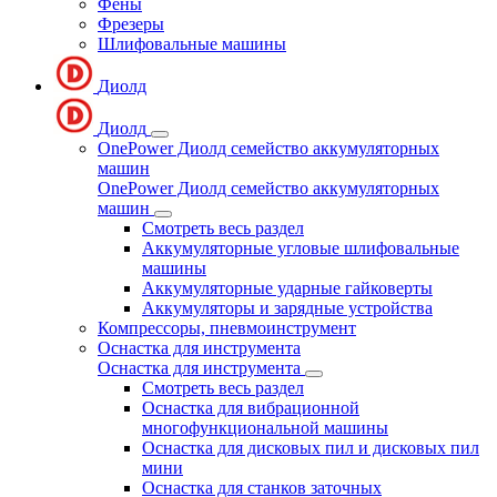
Фены
Фрезеры
Шлифовальные машины
Диолд
Диолд
OnePower Диолд семейство аккумуляторных
машин
OnePower Диолд семейство аккумуляторных
машин
Смотреть весь раздел
Аккумуляторные угловые шлифовальные
машины
Аккумуляторные ударные гайковерты
Аккумуляторы и зарядные устройства
Компрессоры, пневмоинструмент
Оснастка для инструмента
Оснастка для инструмента
Смотреть весь раздел
Оснастка для вибрационной
многофункциональной машины
Оснастка для дисковых пил и дисковых пил
мини
Оснастка для станков заточных