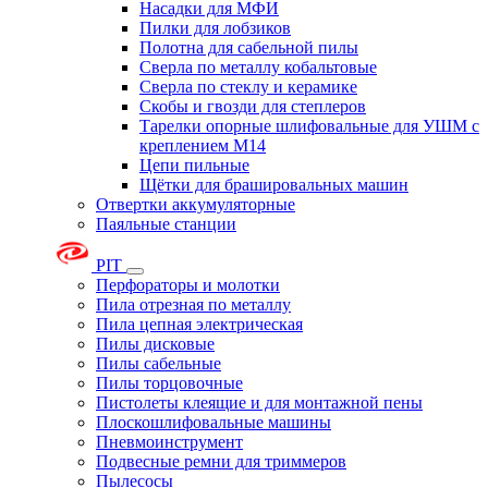
Насадки для МФИ
Пилки для лобзиков
Полотна для сабельной пилы
Сверла по металлу кобальтовые
Сверла по стеклу и керамике
Скобы и гвозди для степлеров
Тарелки опорные шлифовальные для УШМ с
креплением М14
Цепи пильные
Щётки для брашировальных машин
Отвертки аккумуляторные
Паяльные станции
PIT
Перфораторы и молотки
Пила отрезная по металлу
Пила цепная электрическая
Пилы дисковые
Пилы сабельные
Пилы торцовочные
Пистолеты клеящие и для монтажной пены
Плоскошлифовальные машины
Пневмоинструмент
Подвесные ремни для триммеров
Пылесосы