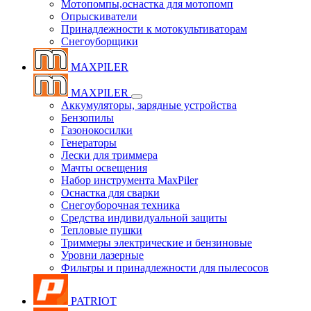
Мотопомпы,оснастка для мотопомп
Опрыскиватели
Принадлежности к мотокультиваторам
Снегоуборщики
MAXPILER
MAXPILER
Аккумуляторы, зарядные устройства
Бензопилы
Газонокосилки
Генераторы
Лески для триммера
Мачты освещения
Набор инструмента MaxPiler
Оснастка для сварки
Снегоуборочная техника
Средства индивидуальной защиты
Тепловые пушки
Триммеры электрические и бензиновые
Уровни лазерные
Фильтры и принадлежности для пылесосов
PATRIOT