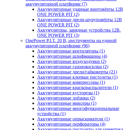
аккумуляторной платформе
(7)
Аккумуляторные ударные винтовёрты 12В
ONE POWER PIT
(2)
Аккумуляторные дрели-шуруповёрты 12В
ONE POWER PIT
(2)
Аккумуляторы, зарядные устройства 12В.
ONE POWER PIT
(3)
OnePower P.I.T. 20 В, инструменты на единой
аккумуляторной платформе
(96)
Аккумуляторные вентиляторы
(1)
Аккумуляторные шлифмашины
(4)
Аккумуляторные воздуходувки
(2)
Аккумуляторные газонокосилки
(2)
Аккумуляторные дрели/гайковерты
(21)
Аккумуляторные клеевые пистолеты
(1)
Аккумуляторные компрессоры
(1)
Аккумуляторные краскораспылители
(1)
Аккумуляторные кусторезы
(1)
Аккумуляторные лобзики
(2)
Аккумуляторные миксеры
(1)
Аккумуляторные многофункциональные
устройства
(1)
Аккумуляторные опрыскиватели
(1)
Аккумуляторные перфораторы
(4)
Аккумуляторные пистолеты для герметика