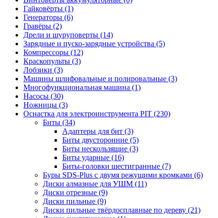
Гайковёрты
(1)
Генераторы
(6)
Гравёры
(2)
Дрели и шуруповерты
(14)
Зарядные и пуско-зарядные устройства
(5)
Компрессоры
(12)
Краскопульты
(3)
Лобзики
(3)
Машины шлифовальные и полировальные
(3)
Многофункциональная машина
(1)
Насосы
(30)
Ножницы
(3)
Оснастка для электроинструмента PIT
(230)
Биты
(34)
Адаптеры для бит
(3)
Биты двусторонние
(5)
Биты нескользящие
(3)
Биты ударные
(16)
Биты-головки шестигранные
(7)
Буры SDS-Plus c двумя режущими кромками
(6)
Диски алмазные для УШМ
(11)
Диски отрезные
(9)
Диски пильные
(9)
Диски пильные твёрдосплавные по дереву
(21)