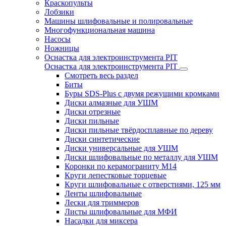
Краскопульты
Лобзики
Машины шлифовальные и полировальные
Многофункциональная машина
Насосы
Ножницы
Оснастка для электроинструмента PIT
Оснастка для электроинструмента PIT
Смотреть весь раздел
Биты
Буры SDS-Plus c двумя режущими кромками
Диски алмазные для УШМ
Диски отрезные
Диски пильные
Диски пильные твёрдосплавные по дереву
Диски синтетические
Диски универсальные для УШМ
Диски шлифовальные по металлу для УШМ
Коронки по керамограниту M14
Круги лепестковые торцевые
Круги шлифовальные с отверстиями, 125 мм
Ленты шлифовальные
Лески для триммеров
Листы шлифовальные для МФИ
Насадки для миксера