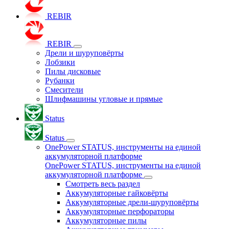
REBIR
REBIR
Дрели и шуруповёрты
Лобзики
Пилы дисковые
Рубанки
Смесители
Шлифмашины угловые и прямые
Status
Status
OnePower STATUS, инструменты на единой
аккумуляторной платформе
OnePower STATUS, инструменты на единой
аккумуляторной платформе
Смотреть весь раздел
Аккумуляторные гайковёрты
Аккумуляторные дрели-шуруповёрты
Аккумуляторные перфораторы
Аккумуляторные пилы