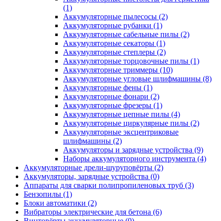
(1)
Аккумуляторные пылесосы
(2)
Аккумуляторные рубанки
(1)
Аккумуляторные сабельные пилы
(2)
Аккумуляторные секаторы
(1)
Аккумуляторные степлеры
(2)
Аккумуляторные торцовочные пилы
(1)
Аккумуляторные триммеры
(10)
Аккумуляторные угловые шлифмашины
(8)
Аккумуляторные фены
(1)
Аккумуляторные фонари
(2)
Аккумуляторные фрезеры
(1)
Аккумуляторные цепные пилы
(4)
Аккумуляторные циркулярные пилы
(2)
Аккумуляторные эксцентриковые
шлифмашины
(2)
Аккумуляторы и зарядные устройства
(9)
Наборы аккумуляторного инструмента
(4)
Аккумуляторные дрели-шуруповёрты
(2)
Аккумуляторы, зарядные устройства
(0)
Аппараты для сварки полипропиленовых труб
(3)
Бензопилы
(1)
Блоки автоматики
(2)
Вибраторы электрические для бетона
(6)
Винтовёрты аккумуляторные
(0)