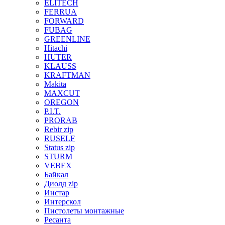
ELITECH
FERRUA
FORWARD
FUBAG
GREENLINE
Hitachi
HUTER
KLAUSS
KRAFTMAN
Makita
MAXCUT
OREGON
P.I.T.
PRORAB
Rebir zip
RUSELF
Status zip
STURM
VEBEX
Байкал
Диолд zip
Инстар
Интерскол
Пистолеты монтажные
Ресанта