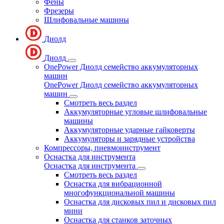
Фены
Фрезеры
Шлифовальные машины
Диолд
Диолд
OnePower Диолд семейство аккумуляторных
машин
OnePower Диолд семейство аккумуляторных
машин
Смотреть весь раздел
Аккумуляторные угловые шлифовальные
машины
Аккумуляторные ударные гайковерты
Аккумуляторы и зарядные устройства
Компрессоры, пневмоинструмент
Оснастка для инструмента
Оснастка для инструмента
Смотреть весь раздел
Оснастка для вибрационной
многофункциональной машины
Оснастка для дисковых пил и дисковых пил
мини
Оснастка для станков заточных