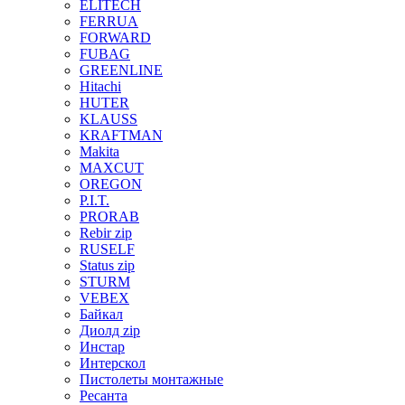
ELITECH
FERRUA
FORWARD
FUBAG
GREENLINE
Hitachi
HUTER
KLAUSS
KRAFTMAN
Makita
MAXCUT
OREGON
P.I.T.
PRORAB
Rebir zip
RUSELF
Status zip
STURM
VEBEX
Байкал
Диолд zip
Инстар
Интерскол
Пистолеты монтажные
Ресанта