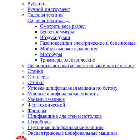
Рубанки
Ручной инструмент
Садовая техника
Садовая техника
Смотреть весь раздел
Бензотриммеры
Воздуходувки
Газонокосилки электрические и бензиновые
Мойки высокого давления
Мотобуры
Триммеры электрические
Сварочные аппараты, электросварочная оснастка
Станки
Степлеры
Стойки
Угловая шлифовальная машина по бетону
Угловые шлифовальные машины
Уровни лазерные
Фен технический
Фрезеры
Шлифмашина для стен и потолков
Штроборез
Щеточные шлифовальные машины
Эксцентриковые шлифовальные машины