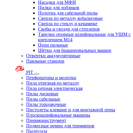
Насадки для МФИ
Пилки для лобзиков
Полотна для сабельной пилы
Сверла по металлу кобальтовые
Сверла по стеклу и керамике
Скобы и гвозди для степлеров
Тарелки опорные шлифовальные для УШМ с
креплением М14
Цепи пильные
Щётки для брашировальных машин
Отвертки аккумуляторные
Паяльные станции
PIT
Перфораторы и молотки
Пила отрезная по металлу
Пила цепная электрическая
Пилы дисковые
Пилы сабельные
Пилы торцовочные
Пистолеты клеящие и для монтажной пены
Плоскошлифовальные машины
Пневмоинструмент
Подвесные ремни для триммеров
Пылесосы