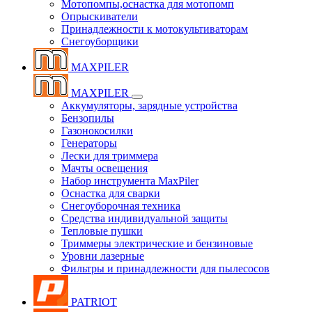
Мотопомпы,оснастка для мотопомп
Опрыскиватели
Принадлежности к мотокультиваторам
Снегоуборщики
MAXPILER
MAXPILER
Аккумуляторы, зарядные устройства
Бензопилы
Газонокосилки
Генераторы
Лески для триммера
Мачты освещения
Набор инструмента MaxPiler
Оснастка для сварки
Снегоуборочная техника
Средства индивидуальной защиты
Тепловые пушки
Триммеры электрические и бензиновые
Уровни лазерные
Фильтры и принадлежности для пылесосов
PATRIOT