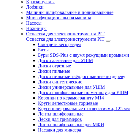
Краскопульты
Лобзики
Машины шлифовальные и полировальные
Многофункциональная машина
Насосы
Ножницы
Оснастка для электроинструмента PIT
Оснастка для электроинструмента PIT
Смотреть весь раздел
Биты
Буры SDS-Plus c двумя режущими кромками
Диски алмазные для УШМ
Диски отрезные
Диски пильные
Диски пильные твёрдосплавные по дереву
Диски синтетические
Диски универсальные для УШМ
Диски шлифовальные по металлу для УШМ
Коронки по керамограниту M14
Круги лепестковые торцевые
Круги шлифовальные с отверстиями, 125 мм
Ленты шлифовальные
Лески для триммеров
Листы шлифовальные для МФИ
Насадки для миксера