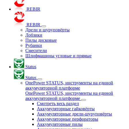
REBIR
REBIR
Дрели и шуруповёрты
Лобзики
Пилы дисковые
Рубанки
Смесители
Шлифмашины угловые и прямые
Status
Status
OnePower STATUS, инструменты на единой
аккумуляторной платформе
OnePower STATUS, инструменты на единой
аккумуляторной платформе
Смотреть весь раздел
Аккумуляторные гайковёрты
Аккумуляторные дрели-шуруповёрты
Аккумуляторные перфораторы
Аккумуляторные пилы