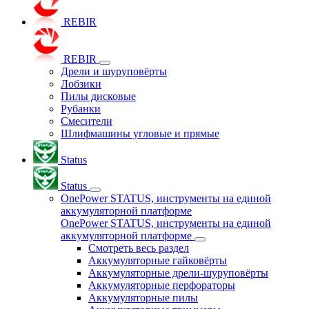
REBIR
REBIR
Дрели и шуруповёрты
Лобзики
Пилы дисковые
Рубанки
Смесители
Шлифмашины угловые и прямые
Status
Status
OnePower STATUS, инструменты на единой
аккумуляторной платформе
OnePower STATUS, инструменты на единой
аккумуляторной платформе
Смотреть весь раздел
Аккумуляторные гайковёрты
Аккумуляторные дрели-шуруповёрты
Аккумуляторные перфораторы
Аккумуляторные пилы