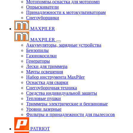
Мотопомпы,оснастка для мотопомп
Опрыскиватели
Принадлежности к мотокультиваторам
Снегоуборщики
MAXPILER
MAXPILER
Аккумуляторы, зарядные устройства
Бензопилы
Газонокосилки
Генераторы
Лески для триммера
Мачты освещения
Набор инструмента MaxPiler
Оснастка для сварки
Снегоуборочная техника
Средства индивидуальной защиты
Тепловые пушки
Триммеры электрические и бензиновые
Уровни лазерные
Фильтры и принадлежности для пылесосов
PATRIOT