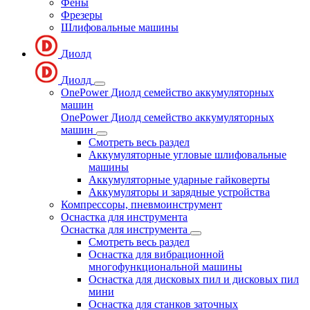
Фены
Фрезеры
Шлифовальные машины
Диолд
Диолд
OnePower Диолд семейство аккумуляторных
машин
OnePower Диолд семейство аккумуляторных
машин
Смотреть весь раздел
Аккумуляторные угловые шлифовальные
машины
Аккумуляторные ударные гайковерты
Аккумуляторы и зарядные устройства
Компрессоры, пневмоинструмент
Оснастка для инструмента
Оснастка для инструмента
Смотреть весь раздел
Оснастка для вибрационной
многофункциональной машины
Оснастка для дисковых пил и дисковых пил
мини
Оснастка для станков заточных