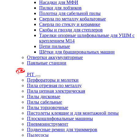
Насадки для МФИ
Пилки для лобзиков
Полотна для сабельной пилы
Сверла по металлу кобальтовые
Сверла по стеклу и керамике
Скобы и гвозди для степлеров
Тарелки опорные шлифовальные для УШМ с
креплением М14
Цепи пильные
Щётки для брашировальных машин
Отвертки аккумуляторные
Паяльные станции
PIT
Перфораторы и молотки
Пила отрезная по металлу
Пила цепная электрическая
Пилы дисковые
Пилы сабельные
Пилы торцовочные
Пистолеты клеящие и для монтажной пены
Плоскошлифовальные машины
Пневмоинструмент
Подвесные ремни для триммеров
Пылесосы