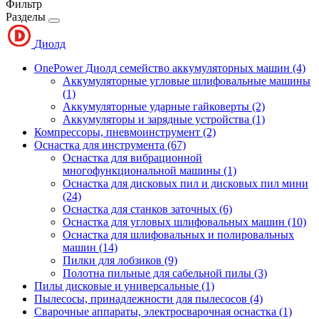
Фильтр
Разделы
Диолд
OnePower Диолд семейство аккумуляторных машин
(4)
Аккумуляторные угловые шлифовальные машины
(1)
Аккумуляторные ударные гайковерты
(2)
Аккумуляторы и зарядные устройства
(1)
Компрессоры, пневмоинструмент
(2)
Оснастка для инструмента
(67)
Оснастка для вибрационной
многофункциональной машины
(1)
Оснастка для дисковых пил и дисковых пил мини
(24)
Оснастка для станков заточных
(6)
Оснастка для угловых шлифовальных машин
(10)
Оснастка для шлифовальных и полировальных
машин
(14)
Пилки для лобзиков
(9)
Полотна пильные для сабельной пилы
(3)
Пилы дисковые и универсальные
(1)
Пылесосы, принадлежности для пылесосов
(4)
Сварочные аппараты, электросварочная оснастка
(1)