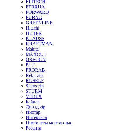
ELITECH
FERRUA
FORWARD
FUBAG
GREENLINE
Hitachi
HUTER
KLAUSS
KRAFTMAN
Makita
MAXCUT
OREGON
P.I.T.
PRORAB
Rebir zip
RUSELF
Status zip
STURM
VEBEX
Байкал
Диолд zip
Инстар
Интерскол
Пистолеты монтажные
Ресанта