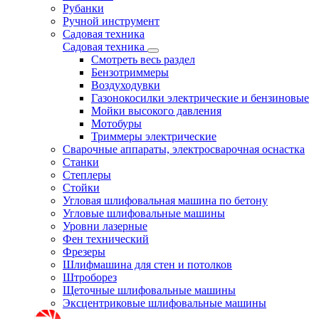
Рубанки
Ручной инструмент
Садовая техника
Садовая техника
Смотреть весь раздел
Бензотриммеры
Воздуходувки
Газонокосилки электрические и бензиновые
Мойки высокого давления
Мотобуры
Триммеры электрические
Сварочные аппараты, электросварочная оснастка
Станки
Степлеры
Стойки
Угловая шлифовальная машина по бетону
Угловые шлифовальные машины
Уровни лазерные
Фен технический
Фрезеры
Шлифмашина для стен и потолков
Штроборез
Щеточные шлифовальные машины
Эксцентриковые шлифовальные машины