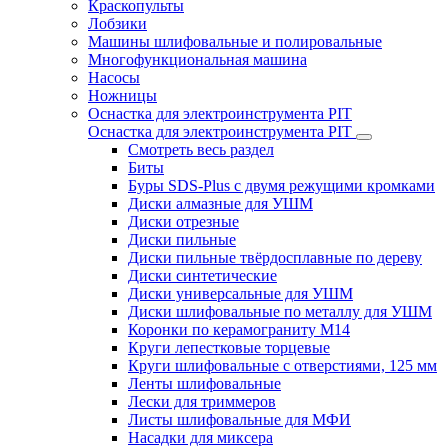
Краскопульты
Лобзики
Машины шлифовальные и полировальные
Многофункциональная машина
Насосы
Ножницы
Оснастка для электроинструмента PIT
Оснастка для электроинструмента PIT
Смотреть весь раздел
Биты
Буры SDS-Plus c двумя режущими кромками
Диски алмазные для УШМ
Диски отрезные
Диски пильные
Диски пильные твёрдосплавные по дереву
Диски синтетические
Диски универсальные для УШМ
Диски шлифовальные по металлу для УШМ
Коронки по керамограниту M14
Круги лепестковые торцевые
Круги шлифовальные с отверстиями, 125 мм
Ленты шлифовальные
Лески для триммеров
Листы шлифовальные для МФИ
Насадки для миксера