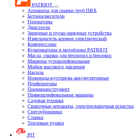
PATRIOT
Аппараты для сварки труб ПВХ
Бетоносмесители
Генераторы
Двигатели
Зарядные и пуско-зарядные устройства
Измельчитель кормов электрический
Компрессоры
Культиваторы и мотоблоки PATRIOT
Масла, смазки для бензопил и бензокос
Машины углошлифовальные
Мойки высокого давления
Насосы
Ножницы-кусторезы аккумуляторные
Перфораторы
Пневмоинструмент
Прямошлифовальные машины
Садовая техника
Сварочные аппараты, электросварочная оснастка
Снегоуборщики
Станки
Тепловые пушки
PIT