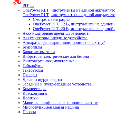
PIT
OnePower P.I.T., инструменты на единой аккумуля
OnePower P.I.T., инструменты на единой аккумуля
Смотреть весь раздел
OnePower P.I.T. 12 В, инструменты на едино
OnePower P.I.T. 20 В, инструменты на едино
Аккумуляторные дрели-шуруповёрты
Аккумуляторы, зарядные устройства
Аппараты для сварки полипропиленовых труб
Бензопилы
Блоки автоматики
Вибраторы электрические для бетона
Винтовёрты аккумуляторные
Гайковёрты
Генераторы
Гравёры
Дрели и шуруповерты
Зарядные и пуско-зарядные устройства
Компрессоры
Краскопульты
Лобзики
Машины шлифовальные и полировальные
Многофункциональная машина
Насосы