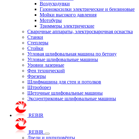
Воздуходувки
Газонокосилки электрические и бензиновые
Мойки высокого давления
Мотобуры
Триммеры электрические
Сварочные аппараты, электросварочная оснастка
Станки
Степлеры
Стойки
Угловая шлифовальная машина по бетону
Угловые шлифовальные машины
Уровни лазерные
Фен технический
Фрезеры
Шлифмашина для стен и потолков
Штроборез
Щеточные шлифовальные машины
Эксцентриковые шлифовальные машины
REBIR
REBIR
Дрели и шуруповёрты