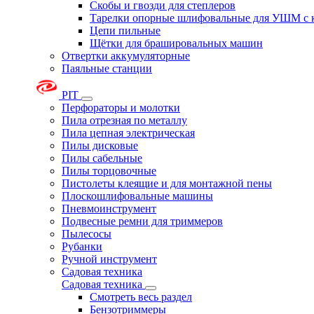
Скобы и гвозди для степлеров
Тарелки опорные шлифовальные для УШМ с 
Цепи пильные
Щётки для брашировальных машин
Отвертки аккумуляторные
Паяльные станции
PIT
Перфораторы и молотки
Пила отрезная по металлу
Пила цепная электрическая
Пилы дисковые
Пилы сабельные
Пилы торцовочные
Пистолеты клеящие и для монтажной пены
Плоскошлифовальные машины
Пневмоинструмент
Подвесные ремни для триммеров
Пылесосы
Рубанки
Ручной инструмент
Садовая техника
Садовая техника
Смотреть весь раздел
Бензотриммеры