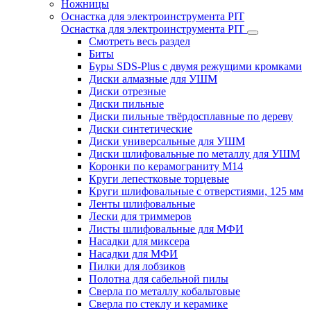
Ножницы
Оснастка для электроинструмента PIT
Оснастка для электроинструмента PIT
Смотреть весь раздел
Биты
Буры SDS-Plus c двумя режущими кромками
Диски алмазные для УШМ
Диски отрезные
Диски пильные
Диски пильные твёрдосплавные по дереву
Диски синтетические
Диски универсальные для УШМ
Диски шлифовальные по металлу для УШМ
Коронки по керамограниту M14
Круги лепестковые торцевые
Круги шлифовальные с отверстиями, 125 мм
Ленты шлифовальные
Лески для триммеров
Листы шлифовальные для МФИ
Насадки для миксера
Насадки для МФИ
Пилки для лобзиков
Полотна для сабельной пилы
Сверла по металлу кобальтовые
Сверла по стеклу и керамике