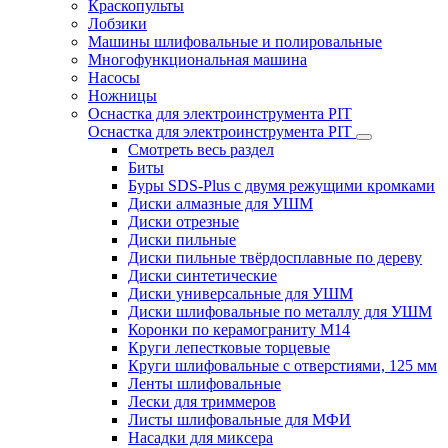
Краскопульты
Лобзики
Машины шлифовальные и полировальные
Многофункциональная машина
Насосы
Ножницы
Оснастка для электроинструмента PIT
Оснастка для электроинструмента PIT
Смотреть весь раздел
Биты
Буры SDS-Plus c двумя режущими кромками
Диски алмазные для УШМ
Диски отрезные
Диски пильные
Диски пильные твёрдосплавные по дереву
Диски синтетические
Диски универсальные для УШМ
Диски шлифовальные по металлу для УШМ
Коронки по керамограниту M14
Круги лепестковые торцевые
Круги шлифовальные с отверстиями, 125 мм
Ленты шлифовальные
Лески для триммеров
Листы шлифовальные для МФИ
Насадки для миксера