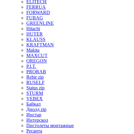
ELITECH
FERRUA
FORWARD
FUBAG
GREENLINE
Hitachi
HUTER
KLAUSS
KRAFTMAN
Makita
MAXCUT
OREGON
P.I.T.
PRORAB
Rebir zip
RUSELF
Status zip
STURM
VEBEX
Байкал
Диолд zip
Инстар
Интерскол
Пистолеты монтажные
Ресанта