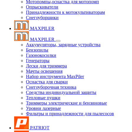
Мотопомпы,оснастка для мотопомп
Опрыскиватели
Принадлежности к мотокультиваторам
Снегоуборщики
MAXPILER
MAXPILER
Аккумуляторы, зарядные устройства
Бензопилы
Газонокосилки
Генераторы
Лески для триммера
Мачты освещения
Набор инструмента MaxPiler
Оснастка для сварки
Снегоуборочная техника
Средства индивидуальной защиты
Тепловые пушки
Триммеры электрические и бензиновые
Уровни лазерные
Фильтры и принадлежности для пылесосов
PATRIOT