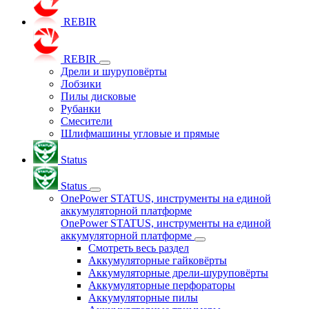
REBIR
REBIR
Дрели и шуруповёрты
Лобзики
Пилы дисковые
Рубанки
Смесители
Шлифмашины угловые и прямые
Status
Status
OnePower STATUS, инструменты на единой
аккумуляторной платформе
OnePower STATUS, инструменты на единой
аккумуляторной платформе
Смотреть весь раздел
Аккумуляторные гайковёрты
Аккумуляторные дрели-шуруповёрты
Аккумуляторные перфораторы
Аккумуляторные пилы