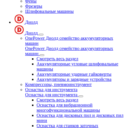
Фены
Фрезеры
Шлифовальные машины
Диолд
Диолд
OnePower Диолд семейство аккумуляторных
машин
OnePower Диолд семейство аккумуляторных
машин
Смотреть весь раздел
Аккумуляторные угловые шлифовальные
машины
Аккумуляторные ударные гайковерты
Аккумуляторы и зарядные устройства
Компрессоры, пневмоинструмент
Оснастка для инструмента
Оснастка для инструмента
Смотреть весь раздел
Оснастка для вибрационной
многофункциональной машины
Оснастка для дисковых пил и дисковых пил
мини
Оснастка для станков заточных