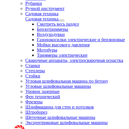
Рубанки
Ручной инструмент
Садовая техника
Садовая техника
Смотреть весь раздел
Бензотриммеры
Воздуходувки
Газонокосилки электрические и бензиновые
Мойки высокого давления
Мотобуры
Триммеры электрические
Сварочные аппараты, электросварочная оснастка
Станки
Степлеры
Стойки
Угловая шлифовальная машина по бетону
Угловые шлифовальные машины
Уровни лазерные
Фен технический
Фрезеры
Шлифмашина для стен и потолков
Штроборез
Щеточные шлифовальные машины
Эксцентриковые шлифовальные машины