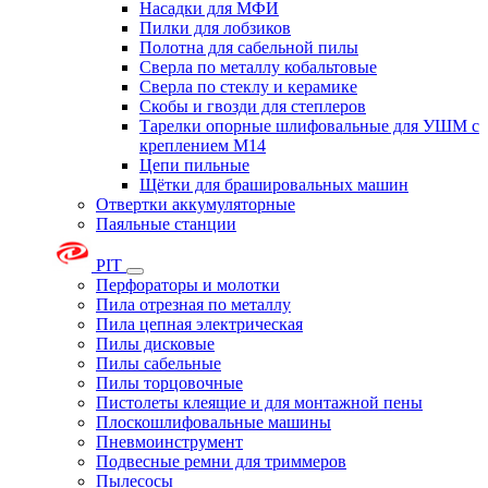
Насадки для МФИ
Пилки для лобзиков
Полотна для сабельной пилы
Сверла по металлу кобальтовые
Сверла по стеклу и керамике
Скобы и гвозди для степлеров
Тарелки опорные шлифовальные для УШМ с
креплением М14
Цепи пильные
Щётки для брашировальных машин
Отвертки аккумуляторные
Паяльные станции
PIT
Перфораторы и молотки
Пила отрезная по металлу
Пила цепная электрическая
Пилы дисковые
Пилы сабельные
Пилы торцовочные
Пистолеты клеящие и для монтажной пены
Плоскошлифовальные машины
Пневмоинструмент
Подвесные ремни для триммеров
Пылесосы