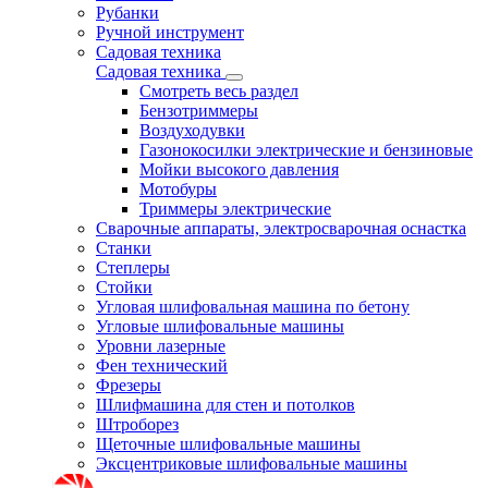
Рубанки
Ручной инструмент
Садовая техника
Садовая техника
Смотреть весь раздел
Бензотриммеры
Воздуходувки
Газонокосилки электрические и бензиновые
Мойки высокого давления
Мотобуры
Триммеры электрические
Сварочные аппараты, электросварочная оснастка
Станки
Степлеры
Стойки
Угловая шлифовальная машина по бетону
Угловые шлифовальные машины
Уровни лазерные
Фен технический
Фрезеры
Шлифмашина для стен и потолков
Штроборез
Щеточные шлифовальные машины
Эксцентриковые шлифовальные машины