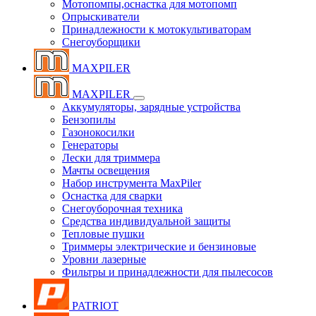
Мотопомпы,оснастка для мотопомп
Опрыскиватели
Принадлежности к мотокультиваторам
Снегоуборщики
MAXPILER
MAXPILER
Аккумуляторы, зарядные устройства
Бензопилы
Газонокосилки
Генераторы
Лески для триммера
Мачты освещения
Набор инструмента MaxPiler
Оснастка для сварки
Снегоуборочная техника
Средства индивидуальной защиты
Тепловые пушки
Триммеры электрические и бензиновые
Уровни лазерные
Фильтры и принадлежности для пылесосов
PATRIOT