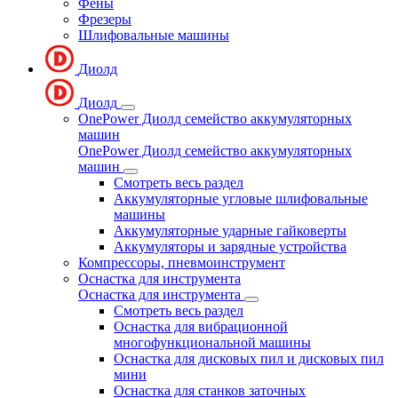
Фены
Фрезеры
Шлифовальные машины
Диолд
Диолд
OnePower Диолд семейство аккумуляторных
машин
OnePower Диолд семейство аккумуляторных
машин
Смотреть весь раздел
Аккумуляторные угловые шлифовальные
машины
Аккумуляторные ударные гайковерты
Аккумуляторы и зарядные устройства
Компрессоры, пневмоинструмент
Оснастка для инструмента
Оснастка для инструмента
Смотреть весь раздел
Оснастка для вибрационной
многофункциональной машины
Оснастка для дисковых пил и дисковых пил
мини
Оснастка для станков заточных