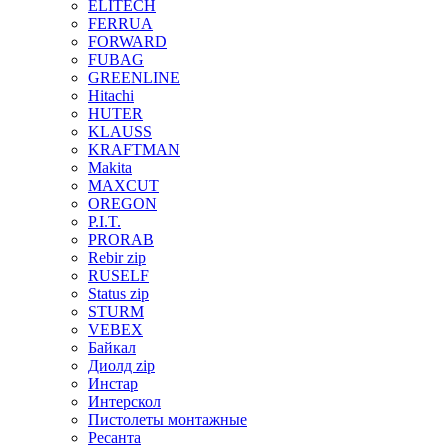
ELITECH
FERRUA
FORWARD
FUBAG
GREENLINE
Hitachi
HUTER
KLAUSS
KRAFTMAN
Makita
MAXCUT
OREGON
P.I.T.
PRORAB
Rebir zip
RUSELF
Status zip
STURM
VEBEX
Байкал
Диолд zip
Инстар
Интерскол
Пистолеты монтажные
Ресанта