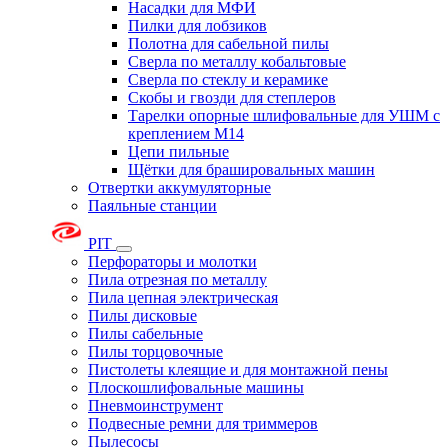
Насадки для МФИ
Пилки для лобзиков
Полотна для сабельной пилы
Сверла по металлу кобальтовые
Сверла по стеклу и керамике
Скобы и гвозди для степлеров
Тарелки опорные шлифовальные для УШМ с
креплением М14
Цепи пильные
Щётки для брашировальных машин
Отвертки аккумуляторные
Паяльные станции
PIT
Перфораторы и молотки
Пила отрезная по металлу
Пила цепная электрическая
Пилы дисковые
Пилы сабельные
Пилы торцовочные
Пистолеты клеящие и для монтажной пены
Плоскошлифовальные машины
Пневмоинструмент
Подвесные ремни для триммеров
Пылесосы