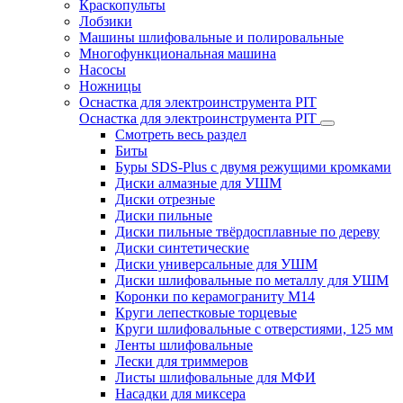
Краскопульты
Лобзики
Машины шлифовальные и полировальные
Многофункциональная машина
Насосы
Ножницы
Оснастка для электроинструмента PIT
Оснастка для электроинструмента PIT
Смотреть весь раздел
Биты
Буры SDS-Plus c двумя режущими кромками
Диски алмазные для УШМ
Диски отрезные
Диски пильные
Диски пильные твёрдосплавные по дереву
Диски синтетические
Диски универсальные для УШМ
Диски шлифовальные по металлу для УШМ
Коронки по керамограниту M14
Круги лепестковые торцевые
Круги шлифовальные с отверстиями, 125 мм
Ленты шлифовальные
Лески для триммеров
Листы шлифовальные для МФИ
Насадки для миксера