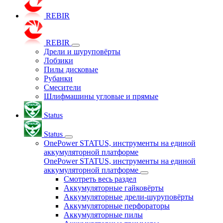
REBIR
REBIR
Дрели и шуруповёрты
Лобзики
Пилы дисковые
Рубанки
Смесители
Шлифмашины угловые и прямые
Status
Status
OnePower STATUS, инструменты на единой
аккумуляторной платформе
OnePower STATUS, инструменты на единой
аккумуляторной платформе
Смотреть весь раздел
Аккумуляторные гайковёрты
Аккумуляторные дрели-шуруповёрты
Аккумуляторные перфораторы
Аккумуляторные пилы