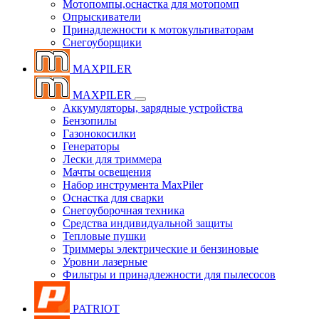
Мотопомпы,оснастка для мотопомп
Опрыскиватели
Принадлежности к мотокультиваторам
Снегоуборщики
MAXPILER
MAXPILER
Аккумуляторы, зарядные устройства
Бензопилы
Газонокосилки
Генераторы
Лески для триммера
Мачты освещения
Набор инструмента MaxPiler
Оснастка для сварки
Снегоуборочная техника
Средства индивидуальной защиты
Тепловые пушки
Триммеры электрические и бензиновые
Уровни лазерные
Фильтры и принадлежности для пылесосов
PATRIOT