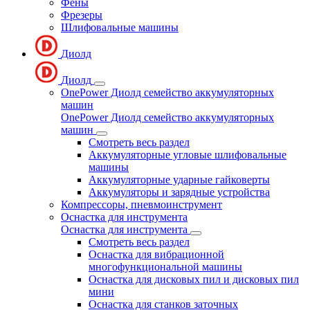
Фены
Фрезеры
Шлифовальные машины
Диолд
Диолд
OnePower Диолд семейство аккумуляторных
машин
OnePower Диолд семейство аккумуляторных
машин
Смотреть весь раздел
Аккумуляторные угловые шлифовальные
машины
Аккумуляторные ударные гайковерты
Аккумуляторы и зарядные устройства
Компрессоры, пневмоинструмент
Оснастка для инструмента
Оснастка для инструмента
Смотреть весь раздел
Оснастка для вибрационной
многофункциональной машины
Оснастка для дисковых пил и дисковых пил
мини
Оснастка для станков заточных