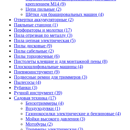
креплением М14
(9)
Цепи пильные
(2)
Щётки для брашировальных машин
(4)
Отвертки аккумуляторные
(2)
Паяльные станции
(1)
Перфораторы и молотки
(17)
Пила отрезная по металлу
(3)
Пила цепная электрическая
(5)
Пилы дисковые
(9)
Пилы сабельные
(2)
Пилы торцовочные
(6)
Пистолеты клеящие и для монтажной пены
(8)
Плоскошлифовальные машины
(4)
Пневмоинструмент
(9)
Подвесные ремни для триммеров
(3)
Пылесосы
(4)
Рубанки
(3)
Ручной инструмент
(39)
Садовая техника
(17)
Бензотриммеры
(4)
Воздуходувки
(1)
Газонокосилки электрические и бензиновые
(4)
Мойки высокого давления
(3)
Мотобуры
(2)
Триммеры электрические
(3)