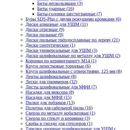
Биты нескользящие
(3)
Биты ударные
(16)
Биты-головки шестигранные
(7)
Буры SDS-Plus c двумя режущими кромками
(6)
Диски алмазные для УШМ
(11)
Диски отрезные
(9)
Диски пильные
(9)
Диски пильные твёрдосплавные по дереву
(21)
Диски синтетические
(1)
Диски универсальные для УШМ
(3)
Диски шлифовальные по металлу для УШМ
(2)
Коронки по керамограниту M14
(1)
Круги лепестковые торцевые
(6)
Круги шлифовальные с отверстиями, 125 мм
(8)
Ленты шлифовальные
(8)
Лески для триммеров
(32)
Листы шлифовальные для МФИ
(7)
Насадки для миксера
(8)
Насадки для МФИ
(15)
Пилки для лобзиков
(13)
Полотна для сабельной пилы
(16)
Сверла по металлу кобальтовые
(1)
Сверла по стеклу и керамике
(3)
Скобы и гвозди для степлеров
(1)
Тарелки опорные шлифовальные для УШМ с