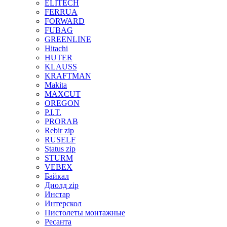
ELITECH
FERRUA
FORWARD
FUBAG
GREENLINE
Hitachi
HUTER
KLAUSS
KRAFTMAN
Makita
MAXCUT
OREGON
P.I.T.
PRORAB
Rebir zip
RUSELF
Status zip
STURM
VEBEX
Байкал
Диолд zip
Инстар
Интерскол
Пистолеты монтажные
Ресанта