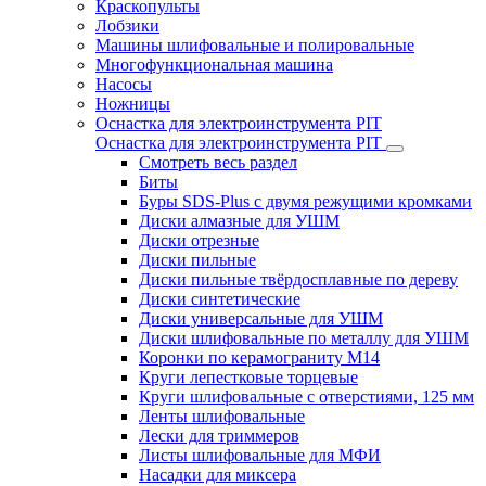
Краскопульты
Лобзики
Машины шлифовальные и полировальные
Многофункциональная машина
Насосы
Ножницы
Оснастка для электроинструмента PIT
Оснастка для электроинструмента PIT
Смотреть весь раздел
Биты
Буры SDS-Plus c двумя режущими кромками
Диски алмазные для УШМ
Диски отрезные
Диски пильные
Диски пильные твёрдосплавные по дереву
Диски синтетические
Диски универсальные для УШМ
Диски шлифовальные по металлу для УШМ
Коронки по керамограниту M14
Круги лепестковые торцевые
Круги шлифовальные с отверстиями, 125 мм
Ленты шлифовальные
Лески для триммеров
Листы шлифовальные для МФИ
Насадки для миксера