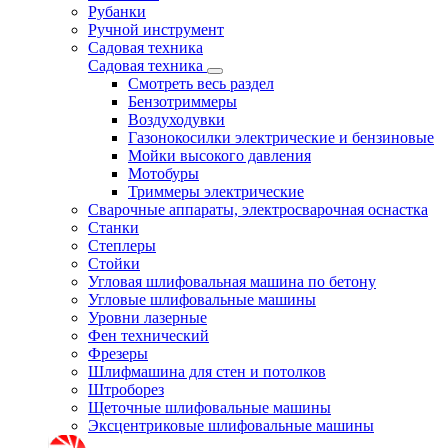
Рубанки
Ручной инструмент
Садовая техника
Садовая техника
Смотреть весь раздел
Бензотриммеры
Воздуходувки
Газонокосилки электрические и бензиновые
Мойки высокого давления
Мотобуры
Триммеры электрические
Сварочные аппараты, электросварочная оснастка
Станки
Степлеры
Стойки
Угловая шлифовальная машина по бетону
Угловые шлифовальные машины
Уровни лазерные
Фен технический
Фрезеры
Шлифмашина для стен и потолков
Штроборез
Щеточные шлифовальные машины
Эксцентриковые шлифовальные машины