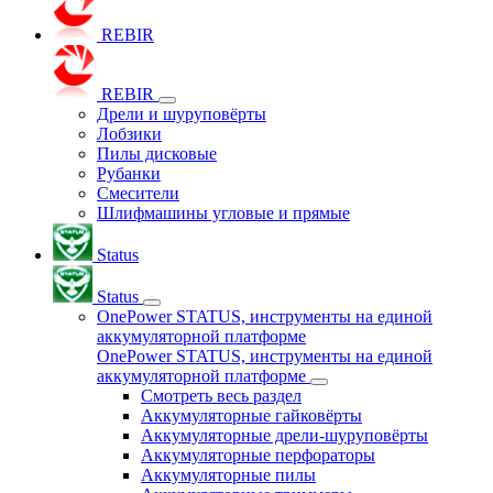
REBIR
REBIR
Дрели и шуруповёрты
Лобзики
Пилы дисковые
Рубанки
Смесители
Шлифмашины угловые и прямые
Status
Status
OnePower STATUS, инструменты на единой
аккумуляторной платформе
OnePower STATUS, инструменты на единой
аккумуляторной платформе
Смотреть весь раздел
Аккумуляторные гайковёрты
Аккумуляторные дрели-шуруповёрты
Аккумуляторные перфораторы
Аккумуляторные пилы