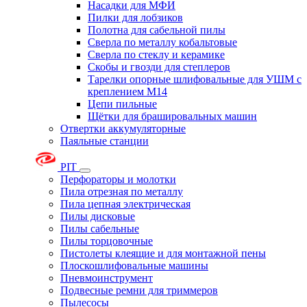
Насадки для МФИ
Пилки для лобзиков
Полотна для сабельной пилы
Сверла по металлу кобальтовые
Сверла по стеклу и керамике
Скобы и гвозди для степлеров
Тарелки опорные шлифовальные для УШМ с
креплением М14
Цепи пильные
Щётки для брашировальных машин
Отвертки аккумуляторные
Паяльные станции
PIT
Перфораторы и молотки
Пила отрезная по металлу
Пила цепная электрическая
Пилы дисковые
Пилы сабельные
Пилы торцовочные
Пистолеты клеящие и для монтажной пены
Плоскошлифовальные машины
Пневмоинструмент
Подвесные ремни для триммеров
Пылесосы