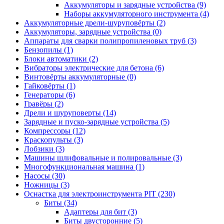
Аккумуляторы и зарядные устройства
(9)
Наборы аккумуляторного инструмента
(4)
Аккумуляторные дрели-шуруповёрты
(2)
Аккумуляторы, зарядные устройства
(0)
Аппараты для сварки полипропиленовых труб
(3)
Бензопилы
(1)
Блоки автоматики
(2)
Вибраторы электрические для бетона
(6)
Винтовёрты аккумуляторные
(0)
Гайковёрты
(1)
Генераторы
(6)
Гравёры
(2)
Дрели и шуруповерты
(14)
Зарядные и пуско-зарядные устройства
(5)
Компрессоры
(12)
Краскопульты
(3)
Лобзики
(3)
Машины шлифовальные и полировальные
(3)
Многофункциональная машина
(1)
Насосы
(30)
Ножницы
(3)
Оснастка для электроинструмента PIT
(230)
Биты
(34)
Адаптеры для бит
(3)
Биты двусторонние
(5)