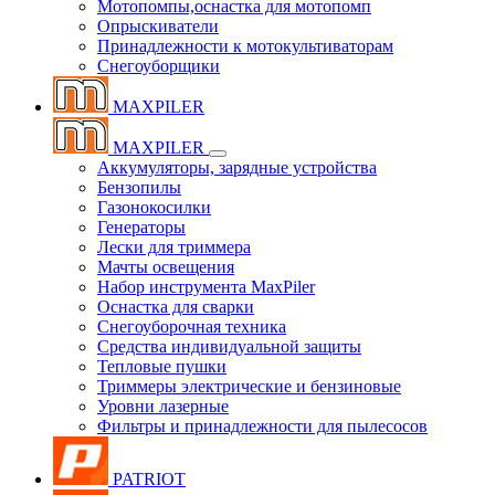
Мотопомпы,оснастка для мотопомп
Опрыскиватели
Принадлежности к мотокультиваторам
Снегоуборщики
MAXPILER
MAXPILER
Аккумуляторы, зарядные устройства
Бензопилы
Газонокосилки
Генераторы
Лески для триммера
Мачты освещения
Набор инструмента MaxPiler
Оснастка для сварки
Снегоуборочная техника
Средства индивидуальной защиты
Тепловые пушки
Триммеры электрические и бензиновые
Уровни лазерные
Фильтры и принадлежности для пылесосов
PATRIOT