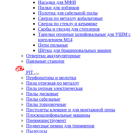
Насадки для МФИ
Пилки для лобзиков
Полотна для сабельной пилы
Сверла по металлу кобальтовые
Сверла по стеклу и керамике
Скобы и гвозди для степлеров
Тарелки опорные шлифовальные для УШМ с
креплением М14
Цепи пильные
Щётки для брашировальных машин
Отвертки аккумуляторные
Паяльные станции
PIT
Перфораторы и молотки
Пила отрезная по металлу
Пила цепная электрическая
Пилы дисковые
Пилы сабельные
Пилы торцовочные
Пистолеты клеящие и для монтажной пены
Плоскошлифовальные машины
Пневмоинструмент
Подвесные ремни для триммеров
Пылесосы