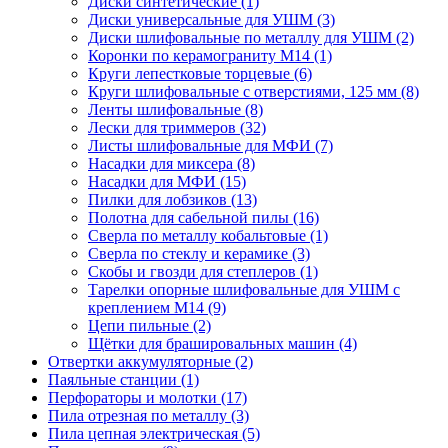
Диски синтетические
(1)
Диски универсальные для УШМ
(3)
Диски шлифовальные по металлу для УШМ
(2)
Коронки по керамограниту M14
(1)
Круги лепестковые торцевые
(6)
Круги шлифовальные с отверстиями, 125 мм
(8)
Ленты шлифовальные
(8)
Лески для триммеров
(32)
Листы шлифовальные для МФИ
(7)
Насадки для миксера
(8)
Насадки для МФИ
(15)
Пилки для лобзиков
(13)
Полотна для сабельной пилы
(16)
Сверла по металлу кобальтовые
(1)
Сверла по стеклу и керамике
(3)
Скобы и гвозди для степлеров
(1)
Тарелки опорные шлифовальные для УШМ с
креплением М14
(9)
Цепи пильные
(2)
Щётки для брашировальных машин
(4)
Отвертки аккумуляторные
(2)
Паяльные станции
(1)
Перфораторы и молотки
(17)
Пила отрезная по металлу
(3)
Пила цепная электрическая
(5)