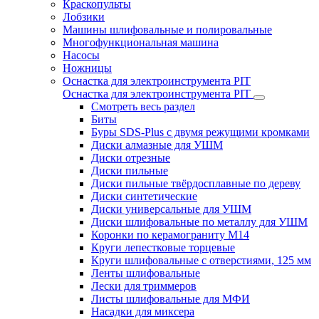
Краскопульты
Лобзики
Машины шлифовальные и полировальные
Многофункциональная машина
Насосы
Ножницы
Оснастка для электроинструмента PIT
Оснастка для электроинструмента PIT
Смотреть весь раздел
Биты
Буры SDS-Plus c двумя режущими кромками
Диски алмазные для УШМ
Диски отрезные
Диски пильные
Диски пильные твёрдосплавные по дереву
Диски синтетические
Диски универсальные для УШМ
Диски шлифовальные по металлу для УШМ
Коронки по керамограниту M14
Круги лепестковые торцевые
Круги шлифовальные с отверстиями, 125 мм
Ленты шлифовальные
Лески для триммеров
Листы шлифовальные для МФИ
Насадки для миксера