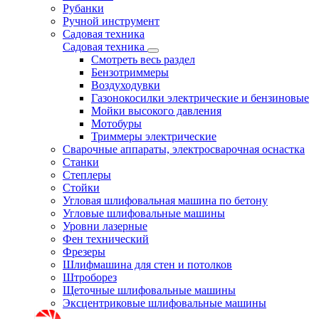
Рубанки
Ручной инструмент
Садовая техника
Садовая техника
Смотреть весь раздел
Бензотриммеры
Воздуходувки
Газонокосилки электрические и бензиновые
Мойки высокого давления
Мотобуры
Триммеры электрические
Сварочные аппараты, электросварочная оснастка
Станки
Степлеры
Стойки
Угловая шлифовальная машина по бетону
Угловые шлифовальные машины
Уровни лазерные
Фен технический
Фрезеры
Шлифмашина для стен и потолков
Штроборез
Щеточные шлифовальные машины
Эксцентриковые шлифовальные машины