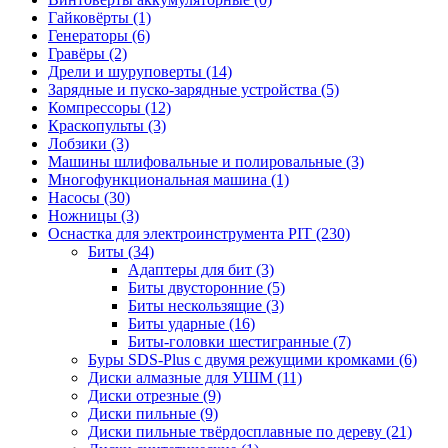
Гайковёрты
(1)
Генераторы
(6)
Гравёры
(2)
Дрели и шуруповерты
(14)
Зарядные и пуско-зарядные устройства
(5)
Компрессоры
(12)
Краскопульты
(3)
Лобзики
(3)
Машины шлифовальные и полировальные
(3)
Многофункциональная машина
(1)
Насосы
(30)
Ножницы
(3)
Оснастка для электроинструмента PIT
(230)
Биты
(34)
Адаптеры для бит
(3)
Биты двусторонние
(5)
Биты нескользящие
(3)
Биты ударные
(16)
Биты-головки шестигранные
(7)
Буры SDS-Plus c двумя режущими кромками
(6)
Диски алмазные для УШМ
(11)
Диски отрезные
(9)
Диски пильные
(9)
Диски пильные твёрдосплавные по дереву
(21)