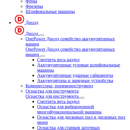
Фены
Фрезеры
Шлифовальные машины
Диолд
Диолд
OnePower Диолд семейство аккумуляторных
машин
OnePower Диолд семейство аккумуляторных
машин
Смотреть весь раздел
Аккумуляторные угловые шлифовальные
машины
Аккумуляторные ударные гайковерты
Аккумуляторы и зарядные устройства
Компрессоры, пневмоинструмент
Оснастка для инструмента
Оснастка для инструмента
Смотреть весь раздел
Оснастка для вибрационной
многофункциональной машины
Оснастка для дисковых пил и дисковых пил
мини
Оснастка для станков заточных