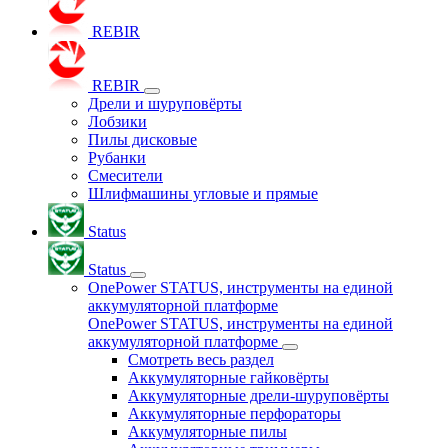
REBIR
REBIR
Дрели и шуруповёрты
Лобзики
Пилы дисковые
Рубанки
Смесители
Шлифмашины угловые и прямые
Status
Status
OnePower STATUS, инструменты на единой
аккумуляторной платформе
OnePower STATUS, инструменты на единой
аккумуляторной платформе
Смотреть весь раздел
Аккумуляторные гайковёрты
Аккумуляторные дрели-шуруповёрты
Аккумуляторные перфораторы
Аккумуляторные пилы