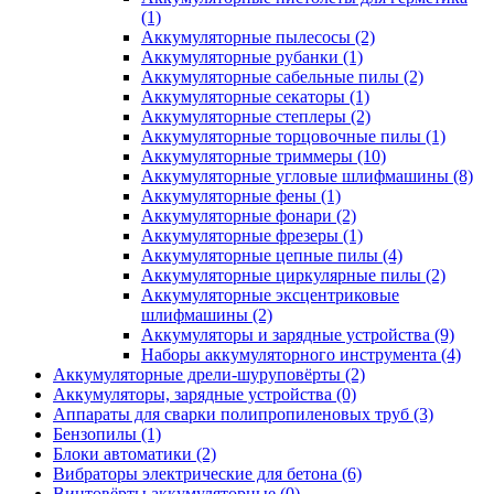
(1)
Аккумуляторные пылесосы
(2)
Аккумуляторные рубанки
(1)
Аккумуляторные сабельные пилы
(2)
Аккумуляторные секаторы
(1)
Аккумуляторные степлеры
(2)
Аккумуляторные торцовочные пилы
(1)
Аккумуляторные триммеры
(10)
Аккумуляторные угловые шлифмашины
(8)
Аккумуляторные фены
(1)
Аккумуляторные фонари
(2)
Аккумуляторные фрезеры
(1)
Аккумуляторные цепные пилы
(4)
Аккумуляторные циркулярные пилы
(2)
Аккумуляторные эксцентриковые
шлифмашины
(2)
Аккумуляторы и зарядные устройства
(9)
Наборы аккумуляторного инструмента
(4)
Аккумуляторные дрели-шуруповёрты
(2)
Аккумуляторы, зарядные устройства
(0)
Аппараты для сварки полипропиленовых труб
(3)
Бензопилы
(1)
Блоки автоматики
(2)
Вибраторы электрические для бетона
(6)
Винтовёрты аккумуляторные
(0)