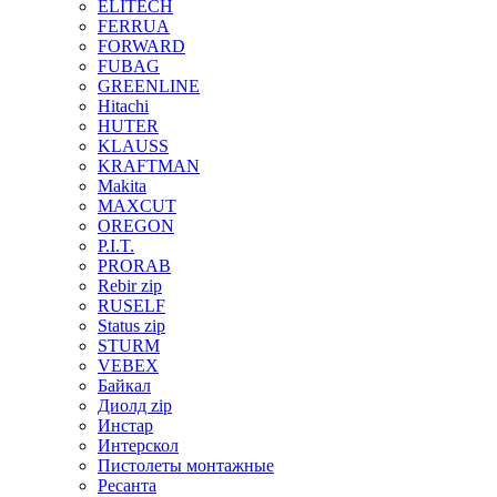
ELITECH
FERRUA
FORWARD
FUBAG
GREENLINE
Hitachi
HUTER
KLAUSS
KRAFTMAN
Makita
MAXCUT
OREGON
P.I.T.
PRORAB
Rebir zip
RUSELF
Status zip
STURM
VEBEX
Байкал
Диолд zip
Инстар
Интерскол
Пистолеты монтажные
Ресанта