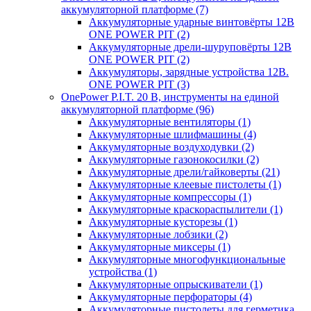
аккумуляторной платформе
(7)
Аккумуляторные ударные винтовёрты 12В
ONE POWER PIT
(2)
Аккумуляторные дрели-шуруповёрты 12В
ONE POWER PIT
(2)
Аккумуляторы, зарядные устройства 12В.
ONE POWER PIT
(3)
OnePower P.I.T. 20 В, инструменты на единой
аккумуляторной платформе
(96)
Аккумуляторные вентиляторы
(1)
Аккумуляторные шлифмашины
(4)
Аккумуляторные воздуходувки
(2)
Аккумуляторные газонокосилки
(2)
Аккумуляторные дрели/гайковерты
(21)
Аккумуляторные клеевые пистолеты
(1)
Аккумуляторные компрессоры
(1)
Аккумуляторные краскораспылители
(1)
Аккумуляторные кусторезы
(1)
Аккумуляторные лобзики
(2)
Аккумуляторные миксеры
(1)
Аккумуляторные многофункциональные
устройства
(1)
Аккумуляторные опрыскиватели
(1)
Аккумуляторные перфораторы
(4)
Аккумуляторные пистолеты для герметика