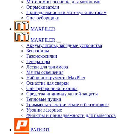
Мотопомпы,оснастка для мотопомп
Опрыскиватели
Принадлежности к мотокультиваторам
Снегоуборщики
MAXPILER
MAXPILER
Аккумуляторы, зарядные устройства
Бензопилы
Газонокосилки
Генераторы
Лески для триммера
Мачты освещения
Набор инструмента MaxPiler
Оснастка для сварки
Снегоуборочная техника
Средства индивидуальной защиты
Тепловые пушки
Триммеры электрические и бензиновые
Уровни лазерные
Фильтры и принадлежности для пылесосов
PATRIOT