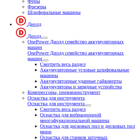
Фены
Фрезеры
Шлифовальные машины
Диолд
Диолд
OnePower Диолд семейство аккумуляторных
машин
OnePower Диолд семейство аккумуляторных
машин
Смотреть весь раздел
Аккумуляторные угловые шлифовальные
машины
Аккумуляторные ударные гайковерты
Аккумуляторы и зарядные устройства
Компрессоры, пневмоинструмент
Оснастка для инструмента
Оснастка для инструмента
Смотреть весь раздел
Оснастка для вибрационной
многофункциональной машины
Оснастка для дисковых пил и дисковых пил
мини
Оснастка для станков заточных