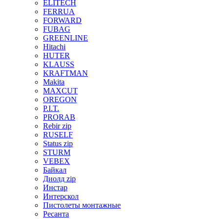
ELITECH
FERRUA
FORWARD
FUBAG
GREENLINE
Hitachi
HUTER
KLAUSS
KRAFTMAN
Makita
MAXCUT
OREGON
P.I.T.
PRORAB
Rebir zip
RUSELF
Status zip
STURM
VEBEX
Байкал
Диолд zip
Инстар
Интерскол
Пистолеты монтажные
Ресанта