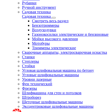
Рубанки
Ручной инструмент
Садовая техника
Садовая техника
Смотреть весь раздел
Бензотриммеры
Воздуходувки
Газонокосилки электрические и бензиновые
Мойки высокого давления
Мотобуры
Триммеры электрические
Сварочные аппараты, электросварочная оснастка
Станки
Степлеры
Стойки
Угловая шлифовальная машина по бетону
Угловые шлифовальные машины
Уровни лазерные
Фен технический
Фрезеры
Шлифмашина для стен и потолков
Штроборез
Щеточные шлифовальные машины
Эксцентриковые шлифовальные машины