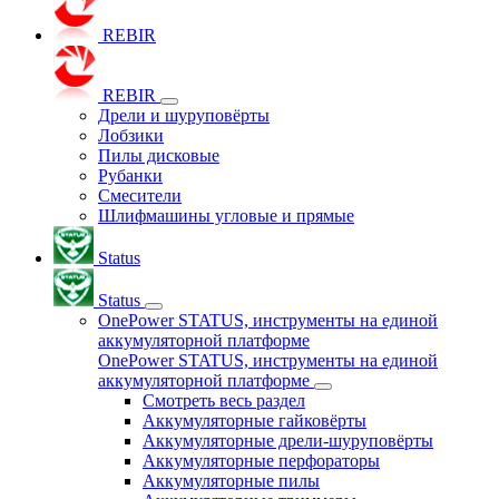
REBIR
REBIR
Дрели и шуруповёрты
Лобзики
Пилы дисковые
Рубанки
Смесители
Шлифмашины угловые и прямые
Status
Status
OnePower STATUS, инструменты на единой
аккумуляторной платформе
OnePower STATUS, инструменты на единой
аккумуляторной платформе
Смотреть весь раздел
Аккумуляторные гайковёрты
Аккумуляторные дрели-шуруповёрты
Аккумуляторные перфораторы
Аккумуляторные пилы