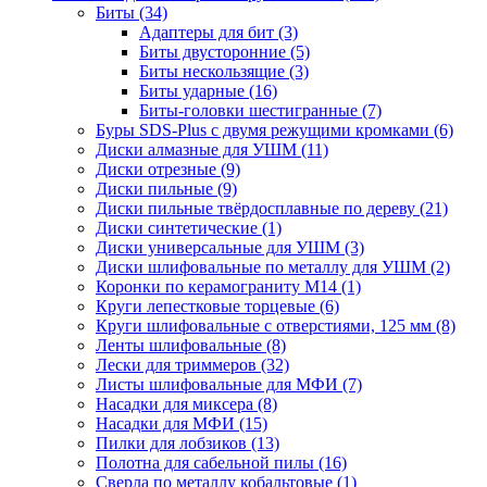
Биты
(34)
Адаптеры для бит
(3)
Биты двусторонние
(5)
Биты нескользящие
(3)
Биты ударные
(16)
Биты-головки шестигранные
(7)
Буры SDS-Plus c двумя режущими кромками
(6)
Диски алмазные для УШМ
(11)
Диски отрезные
(9)
Диски пильные
(9)
Диски пильные твёрдосплавные по дереву
(21)
Диски синтетические
(1)
Диски универсальные для УШМ
(3)
Диски шлифовальные по металлу для УШМ
(2)
Коронки по керамограниту M14
(1)
Круги лепестковые торцевые
(6)
Круги шлифовальные с отверстиями, 125 мм
(8)
Ленты шлифовальные
(8)
Лески для триммеров
(32)
Листы шлифовальные для МФИ
(7)
Насадки для миксера
(8)
Насадки для МФИ
(15)
Пилки для лобзиков
(13)
Полотна для сабельной пилы
(16)
Сверла по металлу кобальтовые
(1)