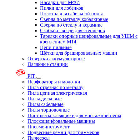
Насадки для МФИ
Пилки для лобзиков
Полотна для сабельной пилы
Сверла по металлу кобальтовые
Сверла по стеклу и керамике
Скобы и гвозди для степлеров
Тарелки опорные шлифовальные для УШМ с
креплением М14
Цепи пильные
Щётки для брашировальных машин
Отвертки аккумуляторные
Паяльные станции
PIT
Перфораторы и молотки
Пила отрезная по металлу
Пила цепная электрическая
Пилы дисковые
Пилы сабельные
Пилы торцовочные
Пистолеты клеящие и для монтажной пены
Плоскошлифовальные машины
Пневмоинструмент
Подвесные ремни для триммеров
Пылесосы