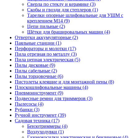
Сверла по стеклу и керамике
(3)
Скобы и гвозди для степлеров
(1)
Тарелки опорные шлифовальные для УШМ с
креплением М14
(9)
Цепи пильные
(2)
Щётки для брашировальных машин
(4)
Отвертки аккумуляторные
(2)
Паяльные станции
(1)
Перфораторы и молотки
(17)
Пила отрезная по металлу
(3)
Пила цепная электрическая
(5)
Пилы дисковые
(9)
Пилы сабельные
(2)
Пилы торцовочные
(6)
Пистолеты клеящие и для монтажной пены
(8)
Плоскошлифовальные машины
(4)
Пневмоинструмент
(9)
Подвесные ремни для триммеров
(3)
Пылесосы
(4)
Рубанки
(3)
Ручной инструмент
(39)
Садовая техника
(17)
Бензотриммеры
(4)
Воздуходувки
(1)
Газонокосилки электрические и бензиновые
(4)