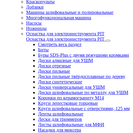
Краскопульты
Лобзики
Машины шлифовальные и полировальные
Многофункциональная машина
Насосы
Ножницы
Оснастка для электроинструмента PIT
Оснастка для электроинструмента PIT
Смотреть весь раздел
Биты
Буры SDS-Plus c двумя режущими кромками
Диски алмазные для УШМ
Диски отрезные
Диски пильные
Диски пильные твёрдосплавные по дереву
Диски синтетические
Диски универсальные для УШМ
Диски шлифовальные по металлу для УШМ
Коронки по керамограниту M14
Круги лепестковые торцевые
Круги шлифовальные с отверстиями, 125 мм
Ленты шлифовальные
Лески для триммеров
Листы шлифовальные для МФИ
Насадки для миксера