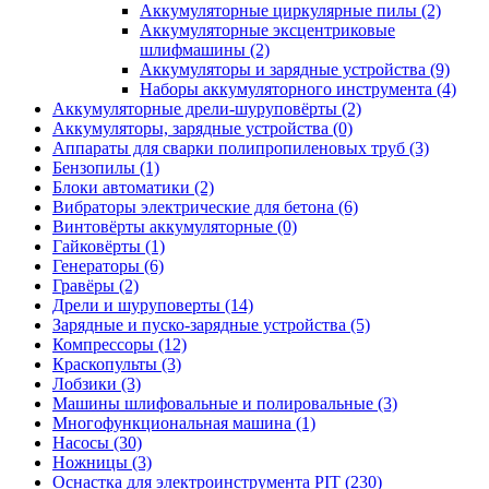
Аккумуляторные циркулярные пилы
(2)
Аккумуляторные эксцентриковые
шлифмашины
(2)
Аккумуляторы и зарядные устройства
(9)
Наборы аккумуляторного инструмента
(4)
Аккумуляторные дрели-шуруповёрты
(2)
Аккумуляторы, зарядные устройства
(0)
Аппараты для сварки полипропиленовых труб
(3)
Бензопилы
(1)
Блоки автоматики
(2)
Вибраторы электрические для бетона
(6)
Винтовёрты аккумуляторные
(0)
Гайковёрты
(1)
Генераторы
(6)
Гравёры
(2)
Дрели и шуруповерты
(14)
Зарядные и пуско-зарядные устройства
(5)
Компрессоры
(12)
Краскопульты
(3)
Лобзики
(3)
Машины шлифовальные и полировальные
(3)
Многофункциональная машина
(1)
Насосы
(30)
Ножницы
(3)
Оснастка для электроинструмента PIT
(230)