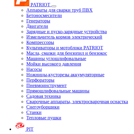
PATRIOT
Аппараты для сварки труб ПВХ
Бетоносмесители
Генераторы
Двигатели
Зарядные и пуско-зарядные устройства
Измельчитель кормов электрический
Компрессоры
Культиваторы и мотоблоки PATRIOT
Масла, смазки для бензопил и бензокос
Машины углошлифовальные
Мойки высокого давления
Насосы
Ножницы-кусторезы аккумуляторные
Перфораторы
Пневмоинструмент
Прямошлифовальные машины
Садовая техника
Сварочные аппараты, электросварочная оснастка
Снегоуборщики
Станки
Тепловые пушки
PIT