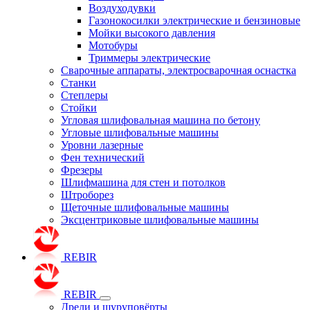
Воздуходувки
Газонокосилки электрические и бензиновые
Мойки высокого давления
Мотобуры
Триммеры электрические
Сварочные аппараты, электросварочная оснастка
Станки
Степлеры
Стойки
Угловая шлифовальная машина по бетону
Угловые шлифовальные машины
Уровни лазерные
Фен технический
Фрезеры
Шлифмашина для стен и потолков
Штроборез
Щеточные шлифовальные машины
Эксцентриковые шлифовальные машины
REBIR
REBIR
Дрели и шуруповёрты