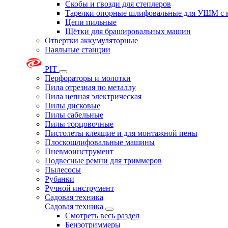
Скобы и гвозди для степлеров
Тарелки опорные шлифовальные для УШМ с 
Цепи пильные
Щётки для брашировальных машин
Отвертки аккумуляторные
Паяльные станции
PIT
Перфораторы и молотки
Пила отрезная по металлу
Пила цепная электрическая
Пилы дисковые
Пилы сабельные
Пилы торцовочные
Пистолеты клеящие и для монтажной пены
Плоскошлифовальные машины
Пневмоинструмент
Подвесные ремни для триммеров
Пылесосы
Рубанки
Ручной инструмент
Садовая техника
Садовая техника
Смотреть весь раздел
Бензотриммеры