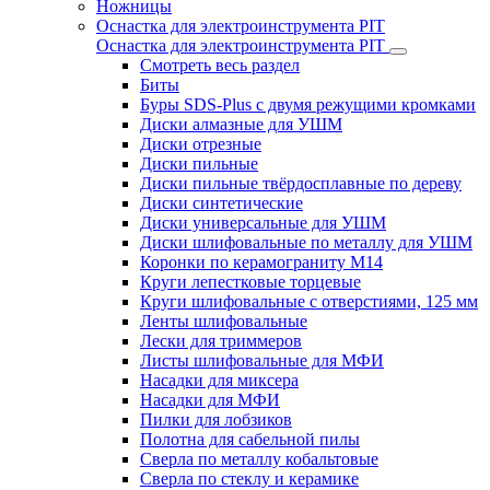
Ножницы
Оснастка для электроинструмента PIT
Оснастка для электроинструмента PIT
Смотреть весь раздел
Биты
Буры SDS-Plus c двумя режущими кромками
Диски алмазные для УШМ
Диски отрезные
Диски пильные
Диски пильные твёрдосплавные по дереву
Диски синтетические
Диски универсальные для УШМ
Диски шлифовальные по металлу для УШМ
Коронки по керамограниту M14
Круги лепестковые торцевые
Круги шлифовальные с отверстиями, 125 мм
Ленты шлифовальные
Лески для триммеров
Листы шлифовальные для МФИ
Насадки для миксера
Насадки для МФИ
Пилки для лобзиков
Полотна для сабельной пилы
Сверла по металлу кобальтовые
Сверла по стеклу и керамике