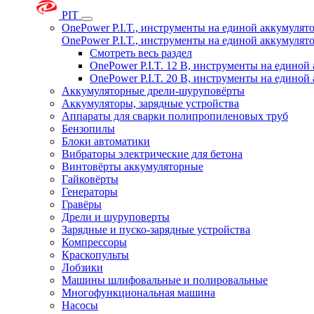
PIT
OnePower P.I.T., инструменты на единой аккумуля
OnePower P.I.T., инструменты на единой аккумуля
Смотреть весь раздел
OnePower P.I.T. 12 В, инструменты на едино
OnePower P.I.T. 20 В, инструменты на едино
Аккумуляторные дрели-шуруповёрты
Аккумуляторы, зарядные устройства
Аппараты для сварки полипропиленовых труб
Бензопилы
Блоки автоматики
Вибраторы электрические для бетона
Винтовёрты аккумуляторные
Гайковёрты
Генераторы
Гравёры
Дрели и шуруповерты
Зарядные и пуско-зарядные устройства
Компрессоры
Краскопульты
Лобзики
Машины шлифовальные и полировальные
Многофункциональная машина
Насосы