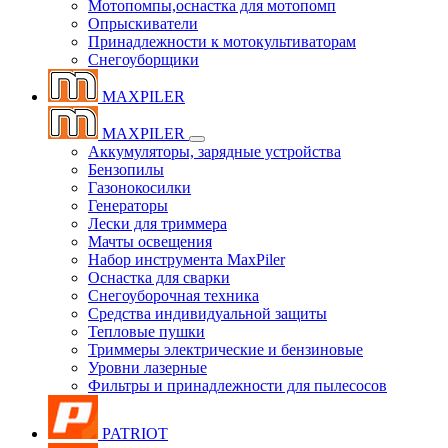
Мотопомпы,оснастка для мотопомп
Опрыскиватели
Принадлежности к мотокультиваторам
Снегоуборщики
MAXPILER
MAXPILER
Аккумуляторы, зарядные устройства
Бензопилы
Газонокосилки
Генераторы
Лески для триммера
Мачты освещения
Набор инструмента MaxPiler
Оснастка для сварки
Снегоуборочная техника
Средства индивидуальной защиты
Тепловые пушки
Триммеры электрические и бензиновые
Уровни лазерные
Фильтры и принадлежности для пылесосов
PATRIOT