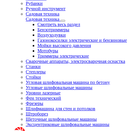
Рубанки
Ручной инструмент
Садовая техника
Садовая техника
Смотреть весь раздел
Бензотриммеры
Воздуходувки
Газонокосилки электрические и бензиновые
Мойки высокого давления
Мотобуры
Триммеры электрические
Сварочные аппараты, электросварочная оснастка
Станки
Степлеры
Стойки
Угловая шлифовальная машина по бетону
Угловые шлифовальные машины
Уровни лазерные
Фен технический
Фрезеры
Шлифмашина для стен и потолков
Штроборез
Щеточные шлифовальные машины
Эксцентриковые шлифовальные машины