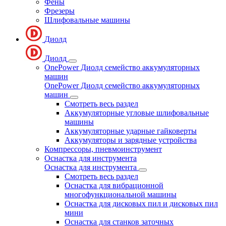
Фены
Фрезеры
Шлифовальные машины
Диолд
Диолд
OnePower Диолд семейство аккумуляторных
машин
OnePower Диолд семейство аккумуляторных
машин
Смотреть весь раздел
Аккумуляторные угловые шлифовальные
машины
Аккумуляторные ударные гайковерты
Аккумуляторы и зарядные устройства
Компрессоры, пневмоинструмент
Оснастка для инструмента
Оснастка для инструмента
Смотреть весь раздел
Оснастка для вибрационной
многофункциональной машины
Оснастка для дисковых пил и дисковых пил
мини
Оснастка для станков заточных