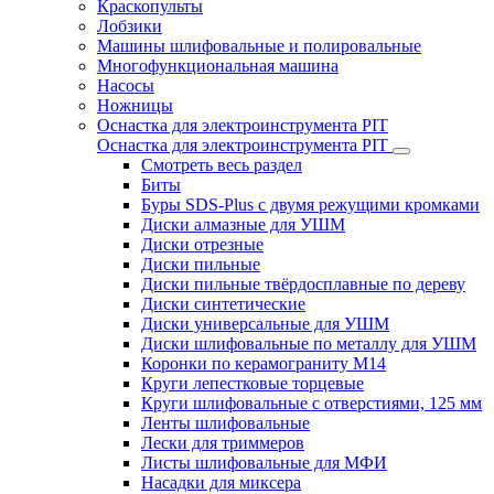
Краскопульты
Лобзики
Машины шлифовальные и полировальные
Многофункциональная машина
Насосы
Ножницы
Оснастка для электроинструмента PIT
Оснастка для электроинструмента PIT
Смотреть весь раздел
Биты
Буры SDS-Plus c двумя режущими кромками
Диски алмазные для УШМ
Диски отрезные
Диски пильные
Диски пильные твёрдосплавные по дереву
Диски синтетические
Диски универсальные для УШМ
Диски шлифовальные по металлу для УШМ
Коронки по керамограниту M14
Круги лепестковые торцевые
Круги шлифовальные с отверстиями, 125 мм
Ленты шлифовальные
Лески для триммеров
Листы шлифовальные для МФИ
Насадки для миксера