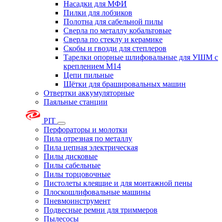
Насадки для МФИ
Пилки для лобзиков
Полотна для сабельной пилы
Сверла по металлу кобальтовые
Сверла по стеклу и керамике
Скобы и гвозди для степлеров
Тарелки опорные шлифовальные для УШМ с
креплением М14
Цепи пильные
Щётки для брашировальных машин
Отвертки аккумуляторные
Паяльные станции
PIT
Перфораторы и молотки
Пила отрезная по металлу
Пила цепная электрическая
Пилы дисковые
Пилы сабельные
Пилы торцовочные
Пистолеты клеящие и для монтажной пены
Плоскошлифовальные машины
Пневмоинструмент
Подвесные ремни для триммеров
Пылесосы