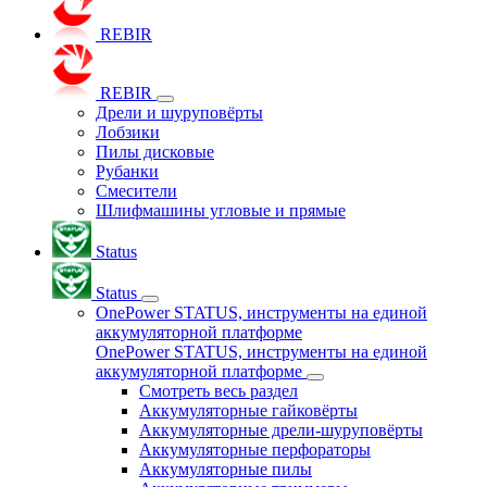
REBIR
REBIR
Дрели и шуруповёрты
Лобзики
Пилы дисковые
Рубанки
Смесители
Шлифмашины угловые и прямые
Status
Status
OnePower STATUS, инструменты на единой
аккумуляторной платформе
OnePower STATUS, инструменты на единой
аккумуляторной платформе
Смотреть весь раздел
Аккумуляторные гайковёрты
Аккумуляторные дрели-шуруповёрты
Аккумуляторные перфораторы
Аккумуляторные пилы