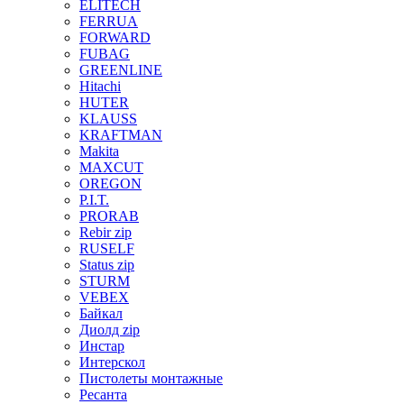
ELITECH
FERRUA
FORWARD
FUBAG
GREENLINE
Hitachi
HUTER
KLAUSS
KRAFTMAN
Makita
MAXCUT
OREGON
P.I.T.
PRORAB
Rebir zip
RUSELF
Status zip
STURM
VEBEX
Байкал
Диолд zip
Инстар
Интерскол
Пистолеты монтажные
Ресанта